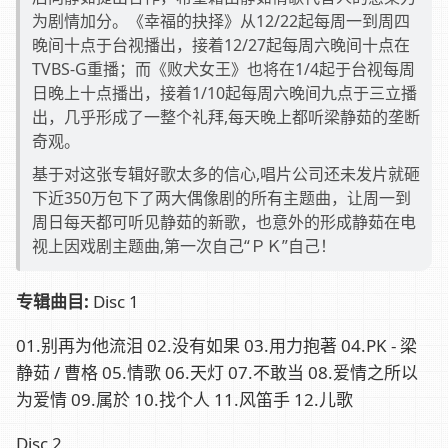
为剧情加分。《幸福的抉择》从12/22起每周一到周四
晚间十点于台视播出，接着12/27起每周六晚间十点在
TVBS-G重播；而《败犬女王》也将在1/4起于台视每周
日晚上十点播出，接着1/10起每周六晚间九点于三立播
出，几乎形成了一整个礼拜,每天晚上都听梁静茹的垄断
奇观。
基于对这张专辑好歌太多的信心,唱片公司还未发片就砸
下近350万包下了两大偶像剧的所有主题曲，让周一到
周日每天都可听见静茹的新歌，也意外的形成静茹在电
视上因戏剧主题曲,第一次自己“ＰＫ”自己！
专辑曲目:
Disc 1
01.别再为他流泪 02.没有如果 03.用力抱著 04.PK - 梁
静茹 / 曹格 05.情歌 06.天灯 07.不敢当 08.爱情之所以
为爱情 09.属於 10.找个人 11.风笛手 12.儿歌
Disc 2