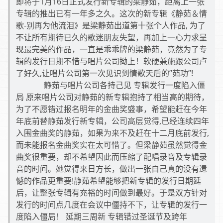
即将于1月16日正式发行新专辑的梁静茹，距离上一张
专辑的推出已有一年多之久。这次的新专辑《静茹＆情
歌-别再为他流泪》是梁静茹出道第十张个人作品, 为了
不让所有期待已久的歌迷朋友失望，再加上一心力求呈
现最完美的作品，一直是乖乖牌的梁静茹，竟然为了专
辑的发行日期不惜与唱片公司拗上！软硬兼施跟公司卢
了好久,让唱片公司第一次见识到情歌天后的”茹功”!
静茹与唱片公司各持己见 专辑发行一度陷入僵
局 原来唱片公司对静茹的新专辑抱持了相当高的期待，
为了不愿错过报名明年的金曲奖盛事，希望能赶在今年
年底前替静茹发行新专辑，公司高层觉得,已经连续四年
入围金曲奖的静茹，如果为来不及赶在十二月底前发行,
而未能报名金曲奖实在太可惜了。但梁静茹虽然觉得金
曲奖很重要，却不希望因此而压缩了配唱录音及专辑录
音的时间。她觉得来日方长，做出一张自己真的没有遗
憾的作品更重要!静茹希望能够把新专辑的发行日期延
后，让整张专辑有充裕的时间做到最好。于是双方针对
发行的时间点几度在会议中僵持不下，让专辑的发行一
度陷入僵局！ 延期三周新 专辑错过圣诞节及跨年