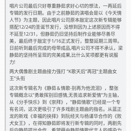
唱片公司最后只好尊重静茹求好心切的想法，一再延后
专辑的发行日期。由于之前静茹的演唱会是以《今天情
人节》为主题，因此唱片公司原本敲定这次新专辑能够
搭配12/24的圣诞节发行，没想到因为上述原因而不得
不延至12/31，但静茹仍旧坚持后制作业能够尽善尽
美，最后终于敲定于1/16正式发行，整整延期三周带。
日前听到最后完成的母带成品,唱片公司不得不承认，梁
静茹的坚持所呈现的完美成果,比什么奖项都更有说服
力!
两大偶像剧主题曲接力强打 “K歌天后”再冠“主题曲女
王”头衔
这次新专辑名为《静茹＆情歌-别再为他流泪》，整张
专辑概念以”勇敢挥别旧感情,无畏追求新爱情”为主轴，
从《分手快乐》到《崇拜》，”静茹情歌”已经是一个专
有名词，这次更吸引了许多戏剧主题曲的指名。从蓝正
龙的新戏《幸福的抉择》到阮经天与杨谨华合作的《败
犬女王》，在得知静茹即将发行新专辑的同时，两剧先
后向静茹提出合作，希望藉由静茹情歌代言人的感染力