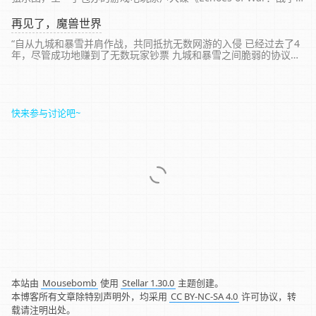
的回响》，收录了 Blizzard 旗下巨作《魔兽争霸3》、《魔兽世
界》及《暗黑...
再见了，魔兽世界
“自从九城和暴雪并肩作战，共同抵抗无数网游的入侵 已经过去了4
年，尽管成功地赚到了无数玩家钞票 九城和暴雪之间脆弱的协议却
早已荡然无存 如今，震天的战鼓再一次响起……”
快来参与讨论吧~
本站由
Mousebomb
使用
Stellar 1.30.0
主题创建。
本博客所有文章除特别声明外，均采用
CC BY-NC-SA 4.0
许可协议，转
载请注明出处。