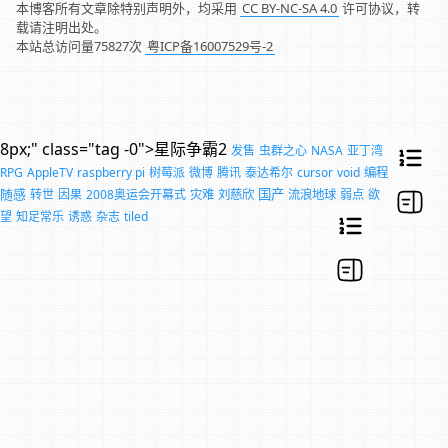
本博客所有文章除特别声明外，均采用
CC BY-NC-SA 4.0
许可协议，转
载请注明出处。
本站总访问量
75827
次
粤ICP备16007529号-2
8px;" class="tag -0">星际争霸2
发售
虫群之心
NASA
亚丁湾
RPG
AppleTV
raspberry pi
树莓派
微博
腾讯
泰达希尔
cursor
void
编程
随感
国产
转世
因果
2008奥运会开幕式
灾难
刘慈欣
流浪地球
弱点
欲
望
知足常乐
诱惑
杂志
tiled