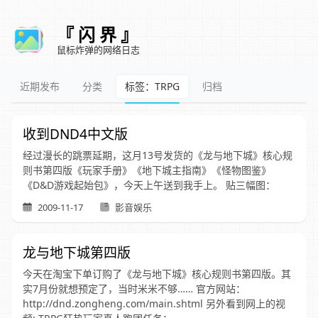
『 闪 界 』
鼠标炸弹的网络日志
近期发布
分类
标签：TRPG
归档
收到DND4中文版
经过漫长的跳票延期，这月13号发货的《龙与地下城》核心规
则书第四版《玩家手册》《地下城主指南》《怪物图鉴》
《D&D游戏起始包》，今天上午送到我手上。 贴三幅图：
2009-11-17
影音娱乐
龙与地下城第四版
今天在淘宝下单订购了《龙与地下城》核心规则书第四版。其
实7月份就想预定了，当时米米不够…… 官方网站：
http://dnd.zongheng.com/main.shtml 另外看到网上的视