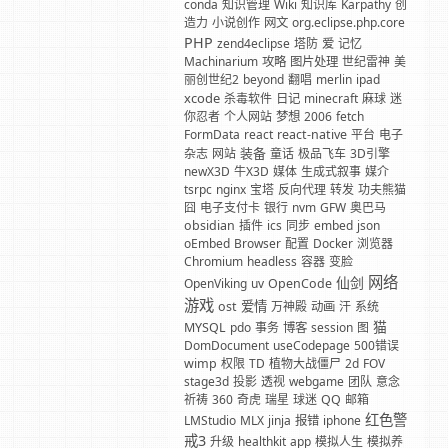
conda
知识管理
Wiki
知识库
Karpathy
创
造力
小说创作
网文
org.eclipse.php.core
PHP
zend4eclipse
塔防
爱
记忆
Machinarium
攻略
图片处理
世纪雷神
美
丽创世纪2
beyond
翻唱
merlin
ipad
xcode
杀毒软件
日记
minecraft
麻球
迷
你忍者
个人网站
梦想
2006
fetch
FormData
react
react-native
平台
电子
装备
杂志
网站
童话
极品飞车
3D引擎
newX3D
牛X3D
媒体
生成式叙事
媒介
tsrpc
nginx
宝塔
反向代理
转发
功夫熊猫
囧
电子支付卡
银行
nvm
GFW
奥巴马
obsidian
插件
ics
同步
embed
json
oEmbed
Browser
配置
Docker
浏览器
Chromium
headless
容器
变脸
网络
仙剑
OpenViking
uv
OpenCode
游戏
爱情
ost
万神殿
动画
汗
系统
猫
MYSQL
pdo
事务
博客
session
图
DomDocument
useCodepage
500错误
wimp
权限
TD
植物大战僵尸
2d
FOV
stage3d
投影
透视
webgame
团队
意念
祈祷
360
奇虎
瑞星
球迷
QQ
邮箱
红色警
LMStudio
MLX
jinja
报错
iphone
戒3
升级
healthkit
app
模拟人生
模拟养