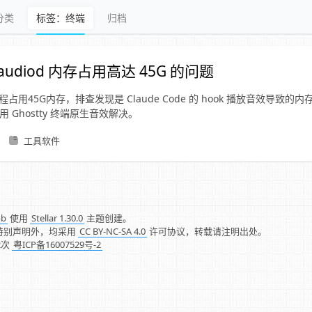
分类
标签：终端
归档
eaudiod 内存占用高达 45G 的问题
d 进程占用45G内存，排查发现是 Claude Code 的 hook 播放音效导致
并改用 Ghostty 终端原生音效解决。
工具软件
mb
使用
Stellar 1.30.0
主题创建。
特别声明外，均采用
CC BY-NC-SA 4.0
许可协议，转载请注明出处。
2
次
粤ICP备16007529号-2