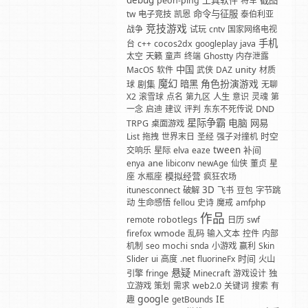
debug
工具软件
截图
peon-ping
将军
命令与征服
tw
电子竞技
凯恩
泰伯利亚
竞技游戏
战争
试玩
cntv
国家网络电视
手机
台
c++
cocos2dx
googleplay
java
太空
天籁
童声
终端
Ghostty
内存泄露
中国
unity
MacOS
软件
武侠
DAZ
材质
魔幻
角色扮演游戏
剧集
暗黑
球
无聊
X2
滚雪球
点名
第九区
人生
意识
灵魂
第
一念
启迪
建议
评判
东东不死传说
DND
星际争霸
电脑
网易
TRPG
桌面游戏
时空
List
拖拽
世界末日
圣经
强子对撞机
tween
补间
交响乐
星际
elva
eaze
ane
enya
libiconv
newAge
仙侠
董贞
星
模拟经营
座
水瓶座
疯狂农场
3D
itunesconnect
破解
飞书
豆包
字节跳
动
生命感悟
fellou
史诗
魔戒
amfphp
作品
remote
robotlegs
日历
swf
wmode
firefox
乱码
输入文本
控件
内部
机制
seo
mochi
snda
小游戏
赢利
Skin
时间
Slider
ui
高度
.net
fluorineFx
火山
悬疑
引擎
fringe
Minecraft
游戏设计
独
立游戏
策划
需求
web2.0
关键词
搜索
有
google
IE
趣
getBounds