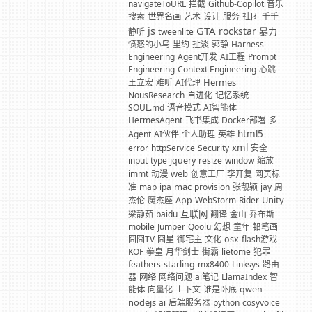
navigateToURL
拦截
Github-Copilot
音乐
搜索
世界名画
艺术
设计
服务
社团
千千
GTA
js
rockstar
暴力
静听
tweenlite
愤怒的小鸟
里约
扯淡
郭静
Harness
Engineering
Agent开发
AI工程
Prompt
Engineering
Context Engineering
心跳
Hermes
王立宏
难听
AI代理
NousResearch
自进化
记忆系统
SOUL.md
语音模式
AI智能体
HermesAgent
飞书集成
Docker部署
多
html5
Agent
AI伙伴
个人助理
英雄
xml
error
httpService
Security
安全
input
type
jquery
resize
window
缩放
web
immt
动漫
创意工厂
李开复
网页标
mac
准
map
ipa
provision
张靓颖
jay
周
Unity
杰伦
魔杰座
App
WebStorm
Rider
互联网
梁静茹
baidu
翻译
金山
乔布斯
mobile
Jumper
Qoolu
幻想
童年
铅笔画
囧囧TV
囧星
御宅主
文化
osx
flash游戏
KOF
拳皇
月华剑士
街霸
lietome
犯罪
feathers
starling
mx8400
Linksys
路由
器
网络
网络问题
ai笔记
LlamaIndex
智
能体
向量化
上下文
谁是卧底
qwen
nodejs
ai
后端服务器
python
cosyvoice