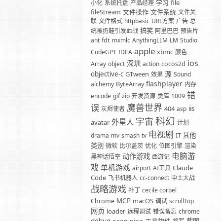
学习
file
小化
系统托盘
产品经理
文件操作
文件系统
fileStream
文件关
联
文件格式
httpbasic
URL方案
广告
总
搞笑
统被扔鞋引发血战
阿里巴巴
预告片
fdt
ant
mxmlc
AnythingLLM
LM
Studio
apple
xbmc
CodeGPT
IDEA
颜色
ios
深圳
Array
object
action
cocos2d
源
objective-c
GTween
效果
Sound
flashplayer
alchemy
ByteArray
内存
错
encode
gif
zip
开发资源
类库
1009
魔兽世界
误
404
iis
灰烬使者
asp
科幻
宇宙
外星人
avatar
计划
电视剧
其他
drama
mv
smash
tv
IT
类别
微软
比尔盖茨
优化
位图引擎
渲染
电脑游
动作游戏
黑神话悟空
西游记
戏
单机游戏
Claude
airport
AI工具
Code
飞书机器人
cc-connect
中土大战
战略游戏
补丁
cecile corbel
MCP
macOS
Chrome
调试
scrollTop
网页
loader
远程调试
错误备忘
chrome