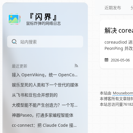
近期发布
『 闪 界 』
鼠标炸弹的网络日志
解决 cor
coreaudio
PeonPing 
2026-05-06
最近更新
接入 OpenViking，统一 OpenCode 和 Hermes 的记忆
娱乐至死的人类和下一个世代的媒体
本站由
Mousebo
从飞书和豆包合并想到的
本博客所有文章除
本站总访问量
7618
大模型能不能产生创造力？一个写了三个月网文的程序员的答案
神器Paseo，打通多家编程智能体
cc-connect：把 Claude Code 接入飞书