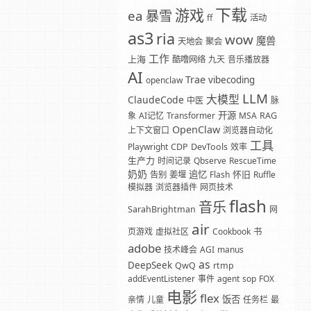
下载
游戏
暴雪
ea
ff
活动
as3
ria
wow
魔兽
天地会
聚会
工作
上海
酷噜网络
九天
音乐播放器
AI
Trae
vibecoding
openclaw
LLM
大模型
ClaudeCode
中医
脉
开源
象
AI记忆
Transformer
MSA
RAG
OpenClaw
上下文窗口
浏览器自动化
工具
Playwright
CDP
DevTools
效率
生产力
时间记录
Qbserve
RescueTime
奶奶
追忆
怀旧
告别
姜堰
Flash
Ruffle
模拟器
浏览器插件
网页技术
flash
音乐
SarahBrightman
网
air
页游戏
虚拟社区
Cookbook
书
adobe
技术峰会
AGI
manus
as
DeepSeek
QwQ
rtmp
addEventListener
事件
agent
sop
FOX
电影
flex
饭否
亲情
儿童
任务栏
最