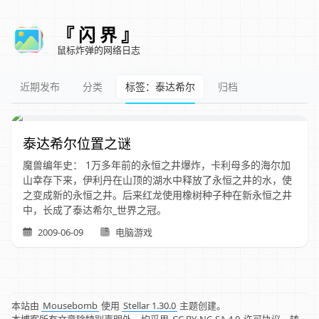
『 闪 界 』
鼠标炸弹的网络日志
近期发布
分类
标签：泰达希尔
归档
泰达希尔位置之谜
魔兽编年史： 1万多年前的永恒之井爆炸，卡利母多的海尔加
山幸存下来，伊利丹在山顶的湖水中释放了永恒之井的水，使
之变成新的永恒之井。后来红龙使用橡树种子种在新永恒之井
中，长成了泰达希尔_世界之冠。
2009-06-09
电脑游戏
本站由
Mousebomb
使用
Stellar 1.30.0
主题创建。
本博客所有文章除特别声明外，均采用
CC BY-NC-SA 4.0
许可协议，转