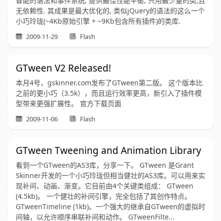
智能的语法和事件系统, 提供最佳性能平衡, 只用最少量的类,且
无依赖性. 其成果是最大优化的, 类似jQuery的语法的这么一个
小巧玲珑(~4Kb原始引擎 + ~9Kb包含所有插件)的类库.
2009-11-29
Flash
GTween V2 Released!
本月4号，gskinner.com发布了GTween第二版。 这个版本比
之前的更小巧（3.5k），而且运行效率更高，新引入了插件模
型带来更强扩展性。 官方下载页面
2009-11-06
Flash
GTween Tweening and Animation Library
看到一个GTween的AS3库，分享一下。 GTween 是Grant
Skinner开发的一个小巧玲珑但相当健壮的AS3库。可以用来实
现补间、动画、渐变。它目前由4个关键类组成： GTween
(4.5kb)。 一个健壮的补间引擎，完全包括了其创作特点。
GTweenTimeline (1kb)。一个强大的继承自GTween的虚拟时
间轴，以允许顺序串联补间和动作。 GTweenFilte...