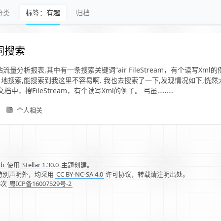
分类
标签：有趣
归档
词搜索
流量分析报表,其中有一条搜索关键词”air FileStream，有个读写Xml的例
地搜索,能搜索到我这里不容易啊. 我也去搜索了一下,发现情况如下,恍然大悟:
助文档中，搜FileStream，有个读写Xml的例子。 弓虽………
个人相关
mb
使用
Stellar 1.30.0
主题创建。
特别声明外，均采用
CC BY-NC-SA 4.0
许可协议，转载请注明出处。
3
次
粤ICP备16007529号-2