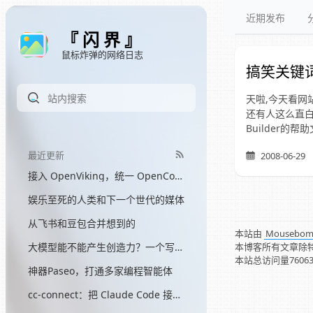
近期发布
『 闪 界 』
鼠标炸弹的网络日志
搞笑关键
天啦,今天看网站
还有人这么直白
Builder的帮
最近更新
2008-06-29
接入 OpenViking，统一 OpenCode 和 Hermes 的记忆
娱乐至死的人类和下一个世代的媒体
从飞书和豆包合并想到的
本站由
Mousebo
本博客所有文章除
大模型能不能产生创造力？一个写了三个月网文的程序员的答案
本站总访问量
7606
神器Paseo，打通多家编程智能体
cc-connect：把 Claude Code 接入飞书