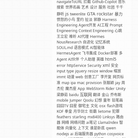
navigateToURL
拦截
Github-Copilot
音乐
搜索
世界名画
艺术
设计
服务
社团
千千
GTA
js
rockstar
暴力
静听
tweenlite
愤怒的小鸟
里约
扯淡
郭静
Harness
Engineering
Agent开发
AI工程
Prompt
Engineering
Context Engineering
心跳
Hermes
王立宏
难听
AI代理
NousResearch
自进化
记忆系统
SOUL.md
语音模式
AI智能体
HermesAgent
飞书集成
Docker部署
多
html5
Agent
AI伙伴
个人助理
英雄
xml
error
httpService
Security
安全
input
type
jquery
resize
window
缩放
web
immt
动漫
创意工厂
李开复
网页标
mac
准
map
ipa
provision
张靓颖
jay
周
Unity
杰伦
魔杰座
App
WebStorm
Rider
互联网
梁静茹
baidu
翻译
金山
乔布斯
mobile
Jumper
Qoolu
幻想
童年
铅笔画
囧囧TV
囧星
御宅主
文化
osx
flash游戏
KOF
拳皇
月华剑士
街霸
lietome
犯罪
feathers
starling
mx8400
Linksys
路由
器
网络
网络问题
ai笔记
LlamaIndex
智
能体
向量化
上下文
谁是卧底
qwen
nodejs
ai
后端服务器
python
cosyvoice