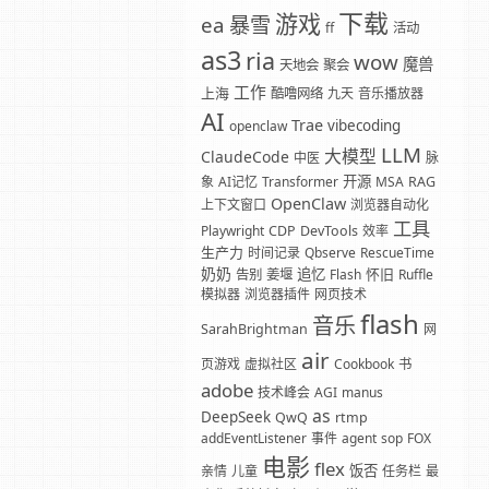
下载
游戏
暴雪
ea
ff
活动
as3
ria
wow
魔兽
天地会
聚会
工作
上海
酷噜网络
九天
音乐播放器
AI
Trae
vibecoding
openclaw
LLM
大模型
ClaudeCode
中医
脉
开源
象
AI记忆
Transformer
MSA
RAG
OpenClaw
上下文窗口
浏览器自动化
工具
Playwright
CDP
DevTools
效率
生产力
时间记录
Qbserve
RescueTime
奶奶
追忆
怀旧
告别
姜堰
Flash
Ruffle
模拟器
浏览器插件
网页技术
flash
音乐
SarahBrightman
网
air
页游戏
虚拟社区
Cookbook
书
adobe
技术峰会
AGI
manus
as
DeepSeek
QwQ
rtmp
addEventListener
事件
agent
sop
FOX
电影
flex
饭否
亲情
儿童
任务栏
最