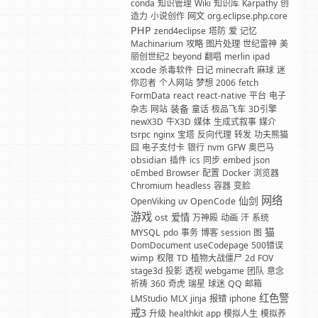
conda
知识管理
Wiki
知识库
Karpathy
创
造力
小说创作
网文
org.eclipse.php.core
PHP
zend4eclipse
塔防
爱
记忆
Machinarium
攻略
图片处理
世纪雷神
美
丽创世纪2
beyond
翻唱
merlin
ipad
xcode
杀毒软件
日记
minecraft
麻球
迷
你忍者
个人网站
梦想
2006
fetch
FormData
react
react-native
平台
电子
装备
杂志
网站
童话
极品飞车
3D引擎
newX3D
牛X3D
媒体
生成式叙事
媒介
tsrpc
nginx
宝塔
反向代理
转发
功夫熊猫
囧
电子支付卡
银行
nvm
GFW
奥巴马
obsidian
插件
ics
同步
embed
json
oEmbed
Browser
配置
Docker
浏览器
Chromium
headless
容器
变脸
网络
仙剑
OpenViking
uv
OpenCode
游戏
爱情
ost
万神殿
动画
汗
系统
猫
MYSQL
pdo
事务
博客
session
图
DomDocument
useCodepage
500错误
wimp
权限
TD
植物大战僵尸
2d
FOV
stage3d
投影
透视
webgame
团队
意念
祈祷
360
奇虎
瑞星
球迷
QQ
邮箱
红色警
LMStudio
MLX
jinja
报错
iphone
戒3
升级
healthkit
app
模拟人生
模拟养