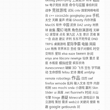
debug
工具软件
截图
peon-ping
将军
命令与征服
tw
电子竞技
凯恩
泰伯利亚
竞技游戏
战争
试玩
cntv
国家网络电视
手机
台
c++
cocos2dx
googleplay
java
太空
天籁
童声
终端
Ghostty
内存泄露
中国
unity
MacOS
软件
武侠
DAZ
材质
魔幻
角色扮演游戏
剧集
暗黑
球
无聊
X2
滚雪球
点名
第九区
人生
意识
灵魂
第
一念
启迪
建议
评判
东东不死传说
DND
星际争霸
电脑
网易
TRPG
桌面游戏
时空
List
拖拽
世界末日
圣经
强子对撞机
tween
补间
交响乐
星际
elva
eaze
ane
enya
libiconv
newAge
仙侠
董贞
星
模拟经营
座
水瓶座
疯狂农场
3D
itunesconnect
破解
飞书
豆包
字节跳
动
生命感悟
fellou
史诗
魔戒
amfphp
作品
remote
robotlegs
日历
swf
wmode
firefox
乱码
输入文本
控件
内部
机制
seo
mochi
snda
小游戏
赢利
Skin
时间
Slider
ui
高度
.net
fluorineFx
火山
悬疑
引擎
fringe
Minecraft
游戏设计
独
立游戏
策划
需求
web2.0
关键词
搜索
有
google
IE
趣
getBounds