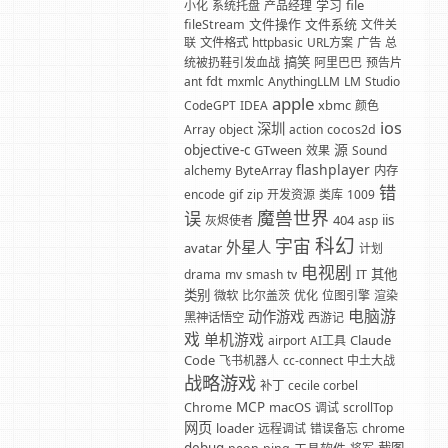
学习
file
小化
系统托盘
产品经理
文件操作
文件系统
fileStream
文件关
联
文件格式
httpbasic
URL方案
广告
总
搞笑
统被扔鞋引发血战
阿里巴巴
预告片
fdt
ant
mxmlc
AnythingLLM
LM
Studio
apple
xbmc
CodeGPT
IDEA
颜色
ios
深圳
Array
object
action
cocos2d
源
objective-c
GTween
效果
Sound
flashplayer
alchemy
ByteArray
内存
错
encode
gif
zip
开发资源
类库
1009
魔兽世界
误
404
iis
灰烬使者
asp
科幻
宇宙
外星人
avatar
计划
电视剧
其他
drama
mv
smash
tv
IT
类别
微软
比尔盖茨
优化
位图引擎
渲染
电脑游
动作游戏
黑神话悟空
西游记
戏
单机游戏
Claude
airport
AI工具
Code
飞书机器人
cc-connect
中土大战
战略游戏
补丁
cecile corbel
MCP
macOS
Chrome
调试
scrollTop
网页
loader
远程调试
错误备忘
chrome