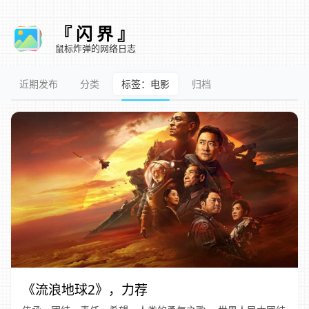
『 闪 界 』
鼠标炸弹的网络日志
近期发布
分类
标签：电影
归档
《流浪地球2》，力荐