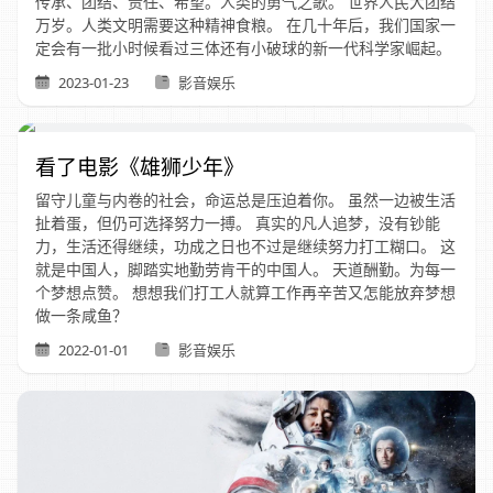
传承、团结、责任、希望。人类的勇气之歌。 世界人民大团结
万岁。人类文明需要这种精神食粮。 在几十年后，我们国家一
定会有一批小时候看过三体还有小破球的新一代科学家崛起。
2023-01-23
影音娱乐
看了电影《雄狮少年》
留守儿童与内卷的社会，命运总是压迫着你。 虽然一边被生活
扯着蛋，但仍可选择努力一搏。 真实的凡人追梦，没有钞能
力，生活还得继续，功成之日也不过是继续努力打工糊口。 这
就是中国人，脚踏实地勤劳肯干的中国人。 天道酬勤。为每一
个梦想点赞。 想想我们打工人就算工作再辛苦又怎能放弃梦想
做一条咸鱼？
2022-01-01
影音娱乐