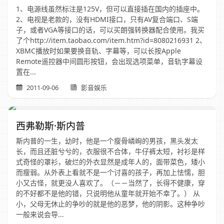
1、电源线虽然标注是125V，但可以直接插在国内的插座中。
2、电视是老款的，没有HDMI接口，只有AV复合端口、S端
子，或者VGA等接口的话，可以买朗强转换器配合使用。我买
了个http://item.taobao.com/item.htm?id=8080216931 2、
XBMC播放时如果要换音轨、字幕等，可以长按Apple
Remote遥控器中间圆形按钮，会出现选项菜单，音轨字幕设
置在...
2011-09-06
影音娱乐
西弗勒斯·斯内普
斯内普的一生，幼时，他是一个瘦骨嶙峋的男孩，黑头发太
长，而且还脏兮兮的，衣服很不合体，牛仔裤太短，衬衫是样
式奇怪的罩衫，破烂的外衣显然是成年人的，面带菜色，矮小
而瘦弱。从外表上看就不是一个讨喜的孩子，再加上怯懦，胆
小又古怪，就更没人喜欢了。（－－当然了，长得不健康，穿
的不好都不是他的错，只说明他从童年就开始不幸了。） 从
小，父母无休止的争吵的就是他的恶梦，他的阴影。这种争吵
一般来说会导...