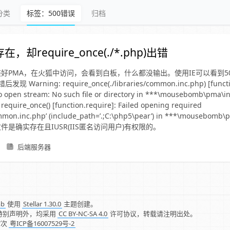
分类
标签：500错误
归档
却require_once(./*.php)出错
好PMA，在火狐中访问，会看到白板，什么都没输出。使用IE可以看到50
 Warning: require_once(./libraries/common.inc.php) [functi
 to open stream: No such file or directory in ***\mousebomb\pma\i
: require_once() [function.require]: Failed opening required
common.inc.php’ (include_path=’.;C:\php5\pear’) in ***\mousebomb
5 而文件是确实存在且IUSR(IIS匿名访问用户)有权限的。
后端服务器
mb
使用
Stellar 1.30.0
主题创建。
特别声明外，均采用
CC BY-NC-SA 4.0
许可协议，转载请注明出处。
7
次
粤ICP备16007529号-2