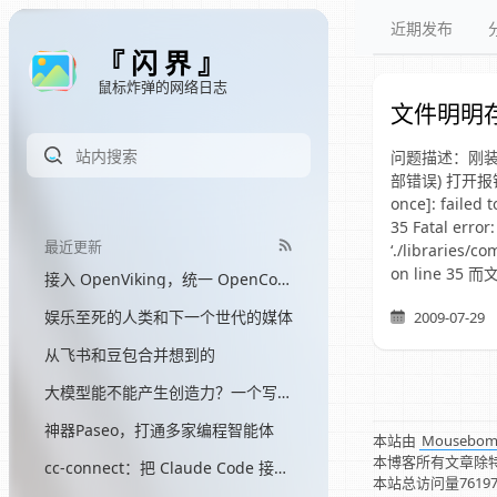
近期发布
『 闪 界 』
鼠标炸弹的网络日志
文件明明存在，
问题描述：刚装
部错误) 打开报错后发现
once]: failed
35 Fatal error
最近更新
‘./libraries/
on line 3
接入 OpenViking，统一 OpenCode 和 Hermes 的记忆
娱乐至死的人类和下一个世代的媒体
2009-07-29
从飞书和豆包合并想到的
大模型能不能产生创造力？一个写了三个月网文的程序员的答案
神器Paseo，打通多家编程智能体
本站由
Mousebo
本博客所有文章除
cc-connect：把 Claude Code 接入飞书
本站总访问量
7619