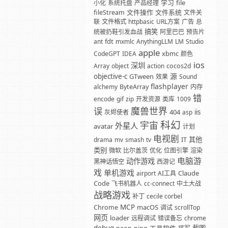
学习
file
小化
系统托盘
产品经理
文件操作
文件系统
fileStream
文件关
联
文件格式
httpbasic
URL方案
广告
总
搞笑
统被扔鞋引发血战
阿里巴巴
预告片
fdt
ant
mxmlc
AnythingLLM
LM
Studio
apple
xbmc
CodeGPT
IDEA
颜色
ios
深圳
Array
object
action
cocos2d
源
objective-c
GTween
效果
Sound
flashplayer
alchemy
ByteArray
内存
错
encode
gif
zip
开发资源
类库
1009
魔兽世界
误
404
iis
灰烬使者
asp
科幻
宇宙
外星人
avatar
计划
电视剧
其他
drama
mv
smash
tv
IT
类别
微软
比尔盖茨
优化
位图引擎
渲染
电脑游
动作游戏
黑神话悟空
西游记
戏
单机游戏
Claude
airport
AI工具
Code
飞书机器人
cc-connect
中土大战
战略游戏
补丁
cecile corbel
MCP
macOS
Chrome
调试
scrollTop
网页
loader
远程调试
错误备忘
chrome