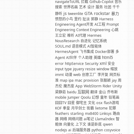
navigateToURL
拦截
Github-Copilot
音乐
搜索
世界名画
艺术
设计
服务
社团
千千
GTA
js
rockstar
暴力
静听
tweenlite
愤怒的小鸟
里约
扯淡
郭静
Harness
Engineering
Agent开发
AI工程
Prompt
Engineering
Context Engineering
心跳
Hermes
王立宏
难听
AI代理
NousResearch
自进化
记忆系统
SOUL.md
语音模式
AI智能体
HermesAgent
飞书集成
Docker部署
多
html5
Agent
AI伙伴
个人助理
英雄
xml
error
httpService
Security
安全
input
type
jquery
resize
window
缩放
web
immt
动漫
创意工厂
李开复
网页标
mac
准
map
ipa
provision
张靓颖
jay
周
Unity
杰伦
魔杰座
App
WebStorm
Rider
互联网
梁静茹
baidu
翻译
金山
乔布斯
mobile
Jumper
Qoolu
幻想
童年
铅笔画
囧囧TV
囧星
御宅主
文化
osx
flash游戏
KOF
拳皇
月华剑士
街霸
lietome
犯罪
feathers
starling
mx8400
Linksys
路由
器
网络
网络问题
ai笔记
LlamaIndex
智
能体
向量化
上下文
谁是卧底
qwen
nodejs
ai
后端服务器
python
cosyvoice