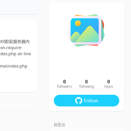
0错误(服务器内
on.require-
ndex.php on line
\pma\index.php
0
0
0
followers
following
repos
Follow
标签云