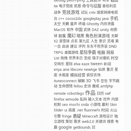
debug
工具软件
截图
peon-ping
将军
命令与征服
tw
电子竞技
凯恩
泰伯利亚
竞技游戏
战争
试玩
cntv
国家网络电视
手机
台
c++
cocos2dx
googleplay
java
太空
天籁
童声
终端
Ghostty
内存泄露
中国
unity
MacOS
软件
武侠
DAZ
材质
魔幻
角色扮演游戏
剧集
暗黑
球
无聊
X2
滚雪球
点名
第九区
人生
意识
灵魂
第
一念
启迪
建议
评判
东东不死传说
DND
星际争霸
电脑
网易
TRPG
桌面游戏
时空
List
拖拽
世界末日
圣经
强子对撞机
tween
补间
交响乐
星际
elva
eaze
ane
enya
libiconv
newAge
仙侠
董贞
星
模拟经营
座
水瓶座
疯狂农场
3D
itunesconnect
破解
飞书
豆包
字节跳
动
生命感悟
fellou
史诗
魔戒
amfphp
作品
remote
robotlegs
日历
swf
wmode
firefox
乱码
输入文本
控件
内部
机制
seo
mochi
snda
小游戏
赢利
Skin
时间
Slider
ui
高度
.net
fluorineFx
火山
悬疑
引擎
fringe
Minecraft
游戏设计
独
立游戏
策划
需求
web2.0
关键词
搜索
有
google
IE
趣
getBounds