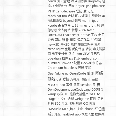
conda
知识管理
Wiki
知识库
Karpathy
创
造力
小说创作
网文
org.eclipse.php.core
PHP
zend4eclipse
塔防
爱
记忆
Machinarium
攻略
图片处理
世纪雷神
美
丽创世纪2
beyond
翻唱
merlin
ipad
xcode
杀毒软件
日记
minecraft
麻球
迷
你忍者
个人网站
梦想
2006
fetch
FormData
react
react-native
平台
电子
装备
杂志
网站
童话
极品飞车
3D引擎
newX3D
牛X3D
媒体
生成式叙事
媒介
tsrpc
nginx
宝塔
反向代理
转发
功夫熊猫
囧
电子支付卡
银行
nvm
GFW
奥巴马
obsidian
插件
ics
同步
embed
json
oEmbed
Browser
配置
Docker
浏览器
Chromium
headless
容器
变脸
网络
仙剑
OpenViking
uv
OpenCode
游戏
爱情
ost
万神殿
动画
汗
系统
猫
MYSQL
pdo
事务
博客
session
图
DomDocument
useCodepage
500错误
wimp
权限
TD
植物大战僵尸
2d
FOV
stage3d
投影
透视
webgame
团队
意念
祈祷
360
奇虎
瑞星
球迷
QQ
邮箱
红色警
LMStudio
MLX
jinja
报错
iphone
戒3
升级
healthkit
app
模拟人生
模拟养