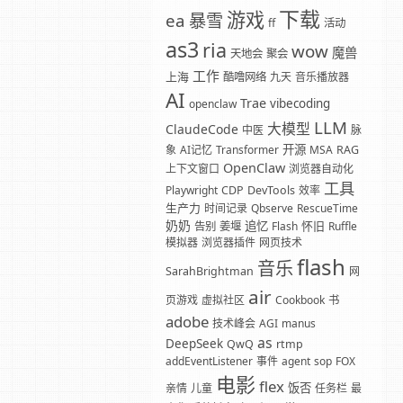
下载
游戏
暴雪
ea
ff
活动
as3
ria
wow
魔兽
天地会
聚会
工作
上海
酷噜网络
九天
音乐播放器
AI
Trae
vibecoding
openclaw
LLM
大模型
ClaudeCode
中医
脉
开源
象
AI记忆
Transformer
MSA
RAG
OpenClaw
上下文窗口
浏览器自动化
工具
Playwright
CDP
DevTools
效率
生产力
时间记录
Qbserve
RescueTime
奶奶
追忆
怀旧
告别
姜堰
Flash
Ruffle
模拟器
浏览器插件
网页技术
flash
音乐
SarahBrightman
网
air
页游戏
虚拟社区
Cookbook
书
adobe
技术峰会
AGI
manus
as
DeepSeek
QwQ
rtmp
addEventListener
事件
agent
sop
FOX
电影
flex
饭否
亲情
儿童
任务栏
最