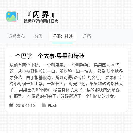
『 闪 界 』
鼠标炸弹的网络日志
近期发布
分类
标签：扯淡
归档
一个巴掌一个故事-果果和砖砖
从前有两个小孩，一个叫果果，一个叫砖砖。 果果因为RP问
题，从小被野狗咬过一口，所以脸上缺一块肉。 砖砖从小就多
才多艺，由于根基很稳，所以对得起“砖砖”的名号。 果果和砖
砖小时候一起上学，一起长大。 时光飞逝，果果和砖砖都长大
了。 果果因为RP问题，尽管身体长大了，缺的那块肉还是豁
在那里。 在偶然的机会下，砖砖邂逅了一个叫MM的才女。
2010-04-10
Flash