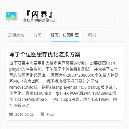
『 闪 界 』
鼠标炸弹的网络日志
近期发布
分类
标签：位图引擎
归档
写了个位图缓存优化渲染方案
由于项目中需要用到大量角色同屏幕的功能，需要提高flash
player的渲染性能。下午做了个渲染性能测试，并完善了去年
写的位图优化代码库。 画面大小2880*2880500个矢量人物动
画MC（嵌套2层），循环播放都不把屏幕外的区域
removeChild统一是用Flashplayer sa 10.0 debug版测试 1.
不优化，直接addChild fps=4,CPU占满,内存18M29M2.增
加了cacheAsBitmap FPS=1,cpu占满，内存156196M，内
存不断波动
2010-06-22
Flash