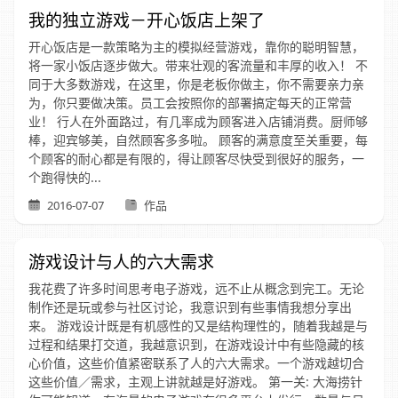
我的独立游戏－开心饭店上架了
开心饭店是一款策略为主的模拟经营游戏，靠你的聪明智慧，
将一家小饭店逐步做大。带来壮观的客流量和丰厚的收入！ 不
同于大多数游戏，在这里，你是老板你做主，你不需要亲力亲
为，你只要做决策。员工会按照你的部署搞定每天的正常营
业！ 行人在外面路过，有几率成为顾客进入店铺消费。厨师够
棒，迎宾够美，自然顾客多多啦。 顾客的满意度至关重要，每
个顾客的耐心都是有限的，得让顾客尽快受到很好的服务，一
个跑得快的...
2016-07-07
作品
游戏设计与人的六大需求
我花费了许多时间思考电子游戏，远不止从概念到完工。无论
制作还是玩或参与社区讨论，我意识到有些事情我想分享出
来。 游戏设计既是有机感性的又是结构理性的，随着我越是与
过程和结果打交道，我越意识到，在游戏设计中有些隐藏的核
心价值，这些价值紧密联系了人的六大需求。一个游戏越切合
这些价值／需求，主观上讲就越是好游戏。 第一关: 大海捞针