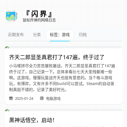
『 闪 界 』
鼠标炸弹的网络日志
近期发布
分类
标签：游戏
归档
齐天二郎显圣真君打了147遍，终于过了
小马喽拼尽全力苦苦屡败屡战，齐天二郎显圣真君打了147遍
终于过了，自己记录一下。总体来看比七天大圣残躯难一些
啊。这游戏，慢慢玩复战齐天也挺有意思的。当个格斗游戏
玩，有博弈，又有许多不同build可以尝试。Steam的自动录
制真挺不错的，记录了美好时光。
2025-01-24
电脑游戏
黑神话悟空，启动！