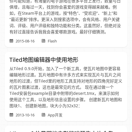
你可能知道，有海量的电子游戏在很多平台上发行，数量与日
俱增，且每过一天，找到你会喜爱的游戏变得越来越难。例
如，在Steam平台上的游戏，按“特色”、“受欢迎”、“新上”和
“最近更新”排序。更深入到搜索选项中，会有风格、用户关键
词、评级、用户评级和独特功能和分类。这虽然好，但绝对没
有好过直接告诉我我会喜爱哪款游戏。最好仔细猜测。
2015-08-16
Flash
Tiled地图编辑器中使用地形
从Tiled 0.9.0开始，加入了一个新工具，使瓦片地图中更容易
编辑地形过渡。瓦片地图中有许多方式来实现瓦片与瓦片之间
地形的过渡，但Tiled里的地形工具支持对地形的四角完好定义
的瓦片图素过渡，这也是最常见的方式。 现在通过做一个
Tiled安装包example目录中附带的desert.tmx，来演示如何
使用这个工具，以及地形信息设置的步骤。 创建新瓦片地图和
图块1、 创建新地图，块大小为32x32：
2013-10-16
App开发