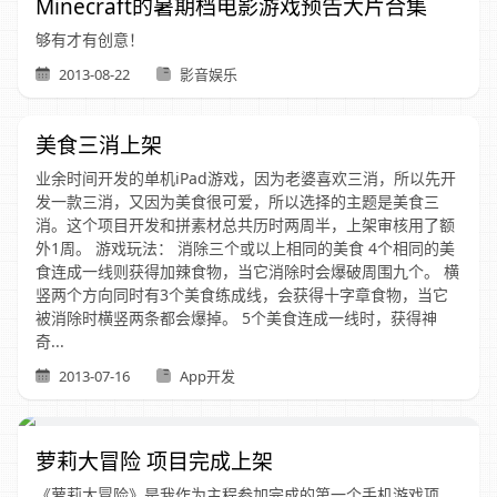
Minecraft的暑期档电影游戏预告大片合集
够有才有创意！
2013-08-22
影音娱乐
美食三消上架
业余时间开发的单机iPad游戏，因为老婆喜欢三消，所以先开
发一款三消，又因为美食很可爱，所以选择的主题是美食三
消。这个项目开发和拼素材总共历时两周半，上架审核用了额
外1周。 游戏玩法： 消除三个或以上相同的美食 4个相同的美
食连成一线则获得加辣食物，当它消除时会爆破周围九个。 横
竖两个方向同时有3个美食练成线，会获得十字章食物，当它
被消除时横竖两条都会爆掉。 5个美食连成一线时，获得神
奇...
2013-07-16
App开发
萝莉大冒险 项目完成上架
《萝莉大冒险》是我作为主程参加完成的第一个手机游戏项