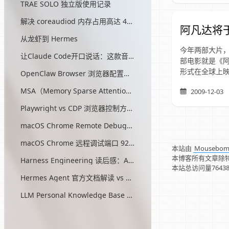
TRAE SOLO 独立版使用记录
解决 coreaudiod 内存占用高达 45G 的问题
阿凡达将
从龙虾到 Hermes
今年两部大片，
让Claude Code开口说话：这款音效插件让我把编程玩成了游戏
部电影就是《阿
形式在全球上映
OpenClaw Browser 浏览器配置指南
MSA（Memory Sparse Attention）— 突破 AI 记忆瓶颈的开源方案
2009-12-03
Playwright vs CDP 浏览器控制方式对比
macOS Chrome Remote Debugging 配置
macOS Chrome 远程调试端口 9222 启动问题与最终解决方案
本站由
Mousebo
本博客所有文章除
Harness Engineering 读后感：AI工程的第三次范式转移
本站总访问量
7643
Hermes Agent 官方文档解读 vs OpenClaw
LLM Personal Knowledge Base Pattern (Karpathy)