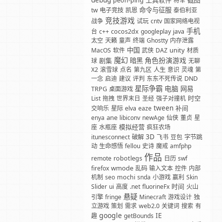
debug
工具软件
截图
peon-ping
将军
命令与征服
tw
电子竞技
凯恩
泰伯利亚
竞技游戏
战争
试玩
cntv
国家网络电视
手机
台
c++
cocos2dx
googleplay
java
太空
天籁
童声
终端
Ghostty
内存泄露
中国
unity
MacOS
软件
武侠
DAZ
材质
魔幻
角色扮演游戏
剧集
暗黑
球
无聊
X2
滚雪球
点名
第九区
人生
意识
灵魂
第
一念
启迪
建议
评判
东东不死传说
DND
星际争霸
电脑
网易
TRPG
桌面游戏
时空
List
拖拽
世界末日
圣经
强子对撞机
tween
补间
交响乐
星际
elva
eaze
ane
enya
libiconv
newAge
仙侠
董贞
星
模拟经营
座
水瓶座
疯狂农场
3D
itunesconnect
破解
飞书
豆包
字节跳
动
生命感悟
fellou
史诗
魔戒
amfphp
作品
remote
robotlegs
日历
swf
wmode
firefox
乱码
输入文本
控件
内部
机制
seo
mochi
snda
小游戏
赢利
Skin
时间
Slider
ui
高度
.net
fluorineFx
火山
悬疑
引擎
fringe
Minecraft
游戏设计
独
立游戏
策划
需求
web2.0
关键词
搜索
有
google
IE
趣
getBounds