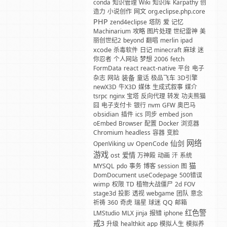
conda
知识管理
Wiki
知识库
Karpathy
创
造力
小说创作
网文
org.eclipse.php.core
PHP
zend4eclipse
塔防
爱
记忆
Machinarium
攻略
图片处理
世纪雷神
美
丽创世纪2
beyond
翻唱
merlin
ipad
xcode
杀毒软件
日记
minecraft
麻球
迷
你忍者
个人网站
梦想
2006
fetch
FormData
react
react-native
平台
电子
装备
杂志
网站
童话
极品飞车
3D引擎
newX3D
牛X3D
媒体
生成式叙事
媒介
tsrpc
nginx
宝塔
反向代理
转发
功夫熊猫
囧
电子支付卡
银行
nvm
GFW
奥巴马
obsidian
插件
ics
同步
embed
json
oEmbed
Browser
配置
Docker
浏览器
Chromium
headless
容器
变脸
网络
仙剑
OpenViking
uv
OpenCode
游戏
爱情
ost
万神殿
动画
汗
系统
猫
MYSQL
pdo
事务
博客
session
图
DomDocument
useCodepage
500错误
wimp
权限
TD
植物大战僵尸
2d
FOV
stage3d
投影
透视
webgame
团队
意念
祈祷
360
奇虎
瑞星
球迷
QQ
邮箱
红色警
LMStudio
MLX
jinja
报错
iphone
戒3
升级
healthkit
app
模拟人生
模拟养