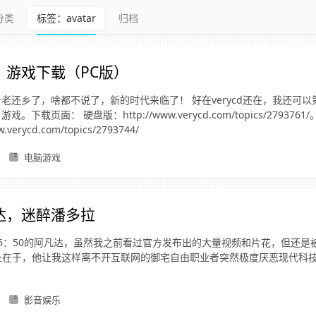
分类
标签：avatar
归档
》游戏下载（PC版）
老还乡了，啥都不说了，新的时代来临了！ 好在verycd还在，我还可以
。下载页面： 硬盘版：http://www.verycd.com/topics/279376
.verycd.com/topics/2793744/
电脑游戏
达，迷醉潘多拉
6：50的阿凡达，虽然我之前看过官方发布出的大量视频和片花，但还是
》妙处在于，他让我这样离不开互联网的御宅自由职业者突然极度厌恶现代科
影音娱乐