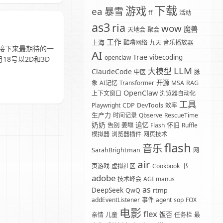
下载
游戏
暴雪
ea
ff
活动
as3
ria
wow
魔兽
天地会
聚会
工作
上海
酷噜网络
九天
音乐播放器
，接下来最期待的一
AI
Trae
vibecoding
openclaw
8号以2D和3D
LLM
大模型
ClaudeCode
中医
脉
开源
象
AI记忆
Transformer
MSA
RAG
OpenClaw
上下文窗口
浏览器自动化
工具
Playwright
CDP
DevTools
效率
生产力
时间记录
Qbserve
RescueTime
奶奶
追忆
怀旧
告别
姜堰
Flash
Ruffle
模拟器
浏览器插件
网页技术
flash
音乐
SarahBrightman
网
air
页游戏
虚拟社区
Cookbook
书
adobe
技术峰会
AGI
manus
as
DeepSeek
QwQ
rtmp
addEventListener
事件
agent
sop
FOX
电影
flex
饭否
亲情
儿童
任务栏
最