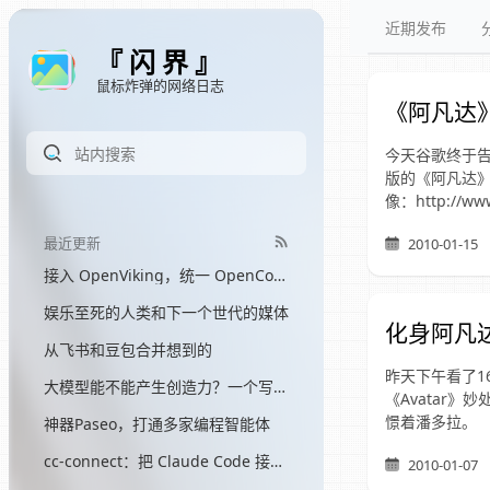
近期发布
『 闪 界 』
鼠标炸弹的网络日志
《阿凡达
今天谷歌终于告
版的《阿凡达》游戏
像：http://www
最近更新
2010-01-15
接入 OpenViking，统一 OpenCode 和 Hermes 的记忆
娱乐至死的人类和下一个世代的媒体
化身阿凡
从飞书和豆包合并想到的
昨天下午看了1
大模型能不能产生创造力？一个写了三个月网文的程序员的答案
《Avatar
憬着潘多拉。
神器Paseo，打通多家编程智能体
cc-connect：把 Claude Code 接入飞书
2010-01-07