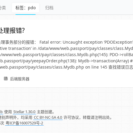
分类
标签：pdo
归档
处理报错?
部分的报错： Fatal error: Uncaught exception ‘PDOException’ 
active transaction’ in /data/www/web.passport/pay/classes/class.My
ta/www/web.passport/pay/classes/class.Mydb.php(145): PDO->rollBa
.passport/pay/yeepayOrder.php(138): Mydb->transaction(Array) #
/web.passport/pay/classes/class.Mydb.php on line 145 查找错
后端服务器
mb
使用
Stellar 1.30.0
主题创建。
特别声明外，均采用
CC BY-NC-SA 4.0
许可协议，转载请注明出处。
0
次
粤ICP备16007529号-2