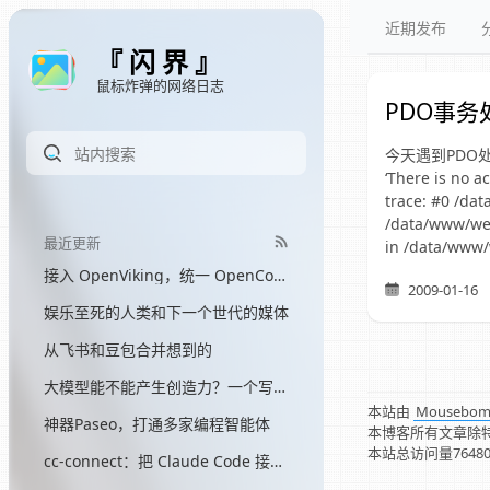
近期发布
『 闪 界 』
鼠标炸弹的网络日志
PDO事务
今天遇到PDO处理事务
‘There is no 
trace: #0 /da
/data/www/web
最近更新
in /data/www
接入 OpenViking，统一 OpenCode 和 Hermes 的记忆
2009-01-16
娱乐至死的人类和下一个世代的媒体
从飞书和豆包合并想到的
大模型能不能产生创造力？一个写了三个月网文的程序员的答案
本站由
Mousebo
神器Paseo，打通多家编程智能体
本博客所有文章除
本站总访问量
7648
cc-connect：把 Claude Code 接入飞书