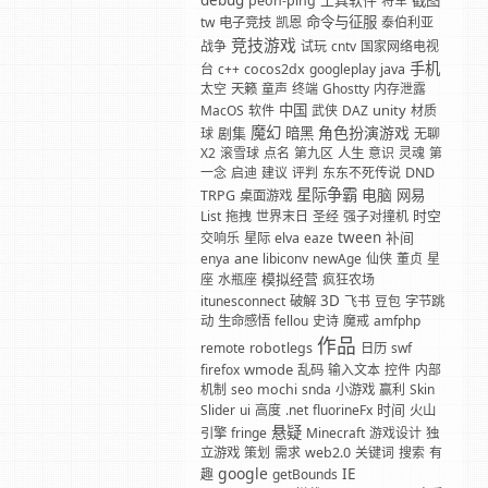
debug
工具软件
截图
peon-ping
将军
命令与征服
tw
电子竞技
凯恩
泰伯利亚
竞技游戏
战争
试玩
cntv
国家网络电视
手机
台
c++
cocos2dx
googleplay
java
太空
天籁
童声
终端
Ghostty
内存泄露
中国
unity
MacOS
软件
武侠
DAZ
材质
魔幻
角色扮演游戏
剧集
暗黑
球
无聊
X2
滚雪球
点名
第九区
人生
意识
灵魂
第
一念
启迪
建议
评判
东东不死传说
DND
星际争霸
电脑
网易
TRPG
桌面游戏
时空
List
拖拽
世界末日
圣经
强子对撞机
tween
补间
交响乐
星际
elva
eaze
ane
enya
libiconv
newAge
仙侠
董贞
星
模拟经营
座
水瓶座
疯狂农场
3D
itunesconnect
破解
飞书
豆包
字节跳
动
生命感悟
fellou
史诗
魔戒
amfphp
作品
remote
robotlegs
日历
swf
wmode
firefox
乱码
输入文本
控件
内部
机制
seo
mochi
snda
小游戏
赢利
Skin
时间
Slider
ui
高度
.net
fluorineFx
火山
悬疑
引擎
fringe
Minecraft
游戏设计
独
立游戏
策划
需求
web2.0
关键词
搜索
有
google
IE
趣
getBounds