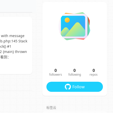
with message
db.php:145 Stack
ck() #1
2 {main} thrown
误日志看到：
0
0
0
followers
following
repos
Follow
标签云