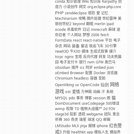
conda
知识管理
Wiki
知识库
Karpathy
创
造力
小说创作
网文
org.eclipse.php.core
PHP
zend4eclipse
塔防
爱
记忆
Machinarium
攻略
图片处理
世纪雷神
美
丽创世纪2
beyond
翻唱
merlin
ipad
xcode
杀毒软件
日记
minecraft
麻球
迷
你忍者
个人网站
梦想
2006
fetch
FormData
react
react-native
平台
电子
装备
杂志
网站
童话
极品飞车
3D引擎
newX3D
牛X3D
媒体
生成式叙事
媒介
tsrpc
nginx
宝塔
反向代理
转发
功夫熊猫
囧
电子支付卡
银行
nvm
GFW
奥巴马
obsidian
插件
ics
同步
embed
json
oEmbed
Browser
配置
Docker
浏览器
Chromium
headless
容器
变脸
网络
仙剑
OpenViking
uv
OpenCode
游戏
爱情
ost
万神殿
动画
汗
系统
猫
MYSQL
pdo
事务
博客
session
图
DomDocument
useCodepage
500错误
wimp
权限
TD
植物大战僵尸
2d
FOV
stage3d
投影
透视
webgame
团队
意念
祈祷
360
奇虎
瑞星
球迷
QQ
邮箱
红色警
LMStudio
MLX
jinja
报错
iphone
戒3
升级
healthkit
app
模拟人生
模拟养