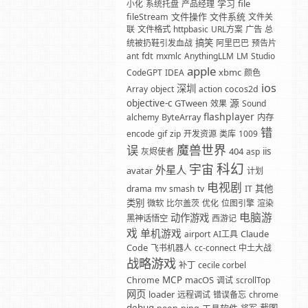
学习
file
小化
系统托盘
产品经理
文件操作
文件系统
fileStream
文件关
联
文件格式
httpbasic
URL方案
广告
总
搞笑
统被扔鞋引发血战
阿里巴巴
预告片
fdt
ant
mxmlc
AnythingLLM
LM
Studio
apple
xbmc
CodeGPT
IDEA
颜色
ios
深圳
Array
object
action
cocos2d
源
objective-c
GTween
效果
Sound
flashplayer
alchemy
ByteArray
内存
错
encode
gif
zip
开发资源
类库
1009
魔兽世界
误
404
iis
灰烬使者
asp
科幻
宇宙
外星人
avatar
计划
电视剧
其他
drama
mv
smash
tv
IT
类别
微软
比尔盖茨
优化
位图引擎
渲染
电脑游
动作游戏
黑神话悟空
西游记
戏
单机游戏
Claude
airport
AI工具
Code
飞书机器人
cc-connect
中土大战
战略游戏
补丁
cecile corbel
MCP
macOS
Chrome
调试
scrollTop
网页
loader
远程调试
错误备忘
chrome