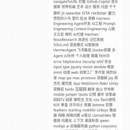
navigateToURL
拦截
Github-Copilot
音乐
搜索
世界名画
艺术
设计
服务
社团
千千
GTA
js
rockstar
暴力
静听
tweenlite
愤怒的小鸟
里约
扯淡
郭静
Harness
Engineering
Agent开发
AI工程
Prompt
Engineering
Context Engineering
心跳
Hermes
王立宏
难听
AI代理
NousResearch
自进化
记忆系统
SOUL.md
语音模式
AI智能体
HermesAgent
飞书集成
Docker部署
多
html5
Agent
AI伙伴
个人助理
英雄
xml
error
httpService
Security
安全
input
type
jquery
resize
window
缩放
web
immt
动漫
创意工厂
李开复
网页标
mac
准
map
ipa
provision
张靓颖
jay
周
Unity
杰伦
魔杰座
App
WebStorm
Rider
互联网
梁静茹
baidu
翻译
金山
乔布斯
mobile
Jumper
Qoolu
幻想
童年
铅笔画
囧囧TV
囧星
御宅主
文化
osx
flash游戏
KOF
拳皇
月华剑士
街霸
lietome
犯罪
feathers
starling
mx8400
Linksys
路由
器
网络
网络问题
ai笔记
LlamaIndex
智
能体
向量化
上下文
谁是卧底
qwen
nodejs
ai
后端服务器
python
cosyvoice