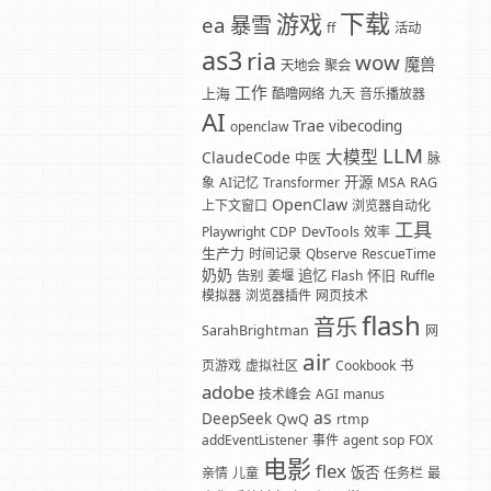
下载
游戏
暴雪
ea
ff
活动
as3
ria
wow
魔兽
天地会
聚会
工作
上海
酷噜网络
九天
音乐播放器
AI
Trae
vibecoding
openclaw
LLM
大模型
ClaudeCode
中医
脉
开源
象
AI记忆
Transformer
MSA
RAG
OpenClaw
上下文窗口
浏览器自动化
工具
Playwright
CDP
DevTools
效率
生产力
时间记录
Qbserve
RescueTime
奶奶
追忆
怀旧
告别
姜堰
Flash
Ruffle
模拟器
浏览器插件
网页技术
flash
音乐
SarahBrightman
网
air
页游戏
虚拟社区
Cookbook
书
adobe
技术峰会
AGI
manus
as
DeepSeek
QwQ
rtmp
addEventListener
事件
agent
sop
FOX
电影
flex
饭否
亲情
儿童
任务栏
最