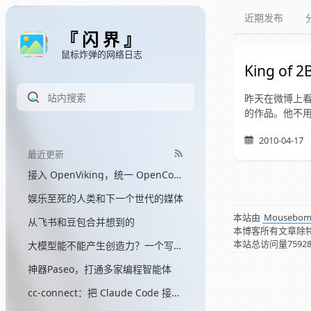
近期发布
『 闪 界 』
鼠标炸弹的网络日志
King of 2
昨天在微博上看
的作品。他不用
2010-04-17
最近更新
接入 OpenViking，统一 OpenCode 和 Hermes 的记忆
娱乐至死的人类和下一个世代的媒体
本站由
Mousebo
从飞书和豆包合并想到的
本博客所有文章除
本站总访问量
7592
大模型能不能产生创造力？一个写了三个月网文的程序员的答案
神器Paseo，打通多家编程智能体
cc-connect：把 Claude Code 接入飞书