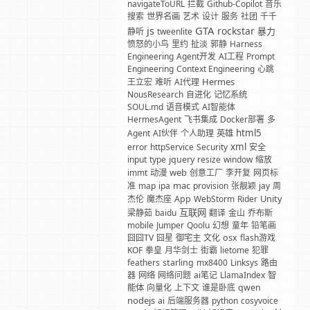
navigateToURL
拦截
Github-Copilot
音乐
搜索
世界名画
艺术
设计
服务
社团
千千
GTA
js
rockstar
暴力
静听
tweenlite
愤怒的小鸟
里约
扯淡
郭静
Harness
Engineering
Agent开发
AI工程
Prompt
Engineering
Context Engineering
心跳
Hermes
王立宏
难听
AI代理
NousResearch
自进化
记忆系统
SOUL.md
语音模式
AI智能体
HermesAgent
飞书集成
Docker部署
多
html5
Agent
AI伙伴
个人助理
英雄
xml
error
httpService
Security
安全
input
type
jquery
resize
window
缩放
web
immt
动漫
创意工厂
李开复
网页标
mac
准
map
ipa
provision
张靓颖
jay
周
Unity
杰伦
魔杰座
App
WebStorm
Rider
互联网
梁静茹
baidu
翻译
金山
乔布斯
mobile
Jumper
Qoolu
幻想
童年
铅笔画
囧囧TV
囧星
御宅主
文化
osx
flash游戏
KOF
拳皇
月华剑士
街霸
lietome
犯罪
feathers
starling
mx8400
Linksys
路由
器
网络
网络问题
ai笔记
LlamaIndex
智
能体
向量化
上下文
谁是卧底
qwen
nodejs
ai
后端服务器
python
cosyvoice