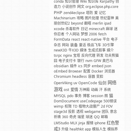
conda
知识管理
Wiki
知识库
Karpathy
创
造力
小说创作
网文
org.eclipse.php.core
PHP
zend4eclipse
塔防
爱
记忆
Machinarium
攻略
图片处理
世纪雷神
美
丽创世纪2
beyond
翻唱
merlin
ipad
xcode
杀毒软件
日记
minecraft
麻球
迷
你忍者
个人网站
梦想
2006
fetch
FormData
react
react-native
平台
电子
装备
杂志
网站
童话
极品飞车
3D引擎
newX3D
牛X3D
媒体
生成式叙事
媒介
tsrpc
nginx
宝塔
反向代理
转发
功夫熊猫
囧
电子支付卡
银行
nvm
GFW
奥巴马
obsidian
插件
ics
同步
embed
json
oEmbed
Browser
配置
Docker
浏览器
Chromium
headless
容器
变脸
网络
仙剑
OpenViking
uv
OpenCode
游戏
爱情
ost
万神殿
动画
汗
系统
猫
MYSQL
pdo
事务
博客
session
图
DomDocument
useCodepage
500错误
wimp
权限
TD
植物大战僵尸
2d
FOV
stage3d
投影
透视
webgame
团队
意念
祈祷
360
奇虎
瑞星
球迷
QQ
邮箱
红色警
LMStudio
MLX
jinja
报错
iphone
戒3
升级
healthkit
app
模拟人生
模拟养