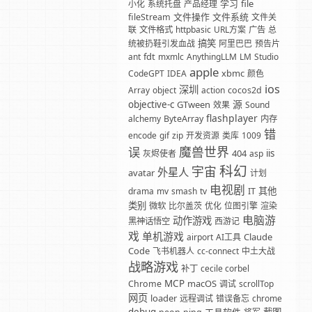
学习
file
小化
系统托盘
产品经理
文件操作
文件系统
fileStream
文件关
联
文件格式
httpbasic
URL方案
广告
总
搞笑
统被扔鞋引发血战
阿里巴巴
预告片
fdt
ant
mxmlc
AnythingLLM
LM
Studio
apple
xbmc
CodeGPT
IDEA
颜色
ios
深圳
Array
object
action
cocos2d
源
objective-c
GTween
效果
Sound
flashplayer
alchemy
ByteArray
内存
错
encode
gif
zip
开发资源
类库
1009
魔兽世界
误
404
iis
灰烬使者
asp
科幻
宇宙
外星人
avatar
计划
电视剧
其他
drama
mv
smash
tv
IT
类别
微软
比尔盖茨
优化
位图引擎
渲染
电脑游
动作游戏
黑神话悟空
西游记
戏
单机游戏
Claude
airport
AI工具
Code
飞书机器人
cc-connect
中土大战
战略游戏
补丁
cecile corbel
MCP
macOS
Chrome
调试
scrollTop
网页
loader
远程调试
错误备忘
chrome