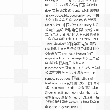
debug
工具软件
截图
peon-ping
将军
命令与征服
tw
电子竞技
凯恩
泰伯利亚
竞技游戏
战争
试玩
cntv
国家网络电视
手机
台
c++
cocos2dx
googleplay
java
太空
天籁
童声
终端
Ghostty
内存泄露
中国
unity
MacOS
软件
武侠
DAZ
材质
魔幻
角色扮演游戏
剧集
暗黑
球
无聊
X2
滚雪球
点名
第九区
人生
意识
灵魂
第
一念
启迪
建议
评判
东东不死传说
DND
星际争霸
电脑
网易
TRPG
桌面游戏
时空
List
拖拽
世界末日
圣经
强子对撞机
tween
补间
交响乐
星际
elva
eaze
ane
enya
libiconv
newAge
仙侠
董贞
星
模拟经营
座
水瓶座
疯狂农场
3D
itunesconnect
破解
飞书
豆包
字节跳
动
生命感悟
fellou
史诗
魔戒
amfphp
作品
remote
robotlegs
日历
swf
wmode
firefox
乱码
输入文本
控件
内部
机制
seo
mochi
snda
小游戏
赢利
Skin
时间
Slider
ui
高度
.net
fluorineFx
火山
悬疑
引擎
fringe
Minecraft
游戏设计
独
立游戏
策划
需求
web2.0
关键词
搜索
有
google
IE
趣
getBounds