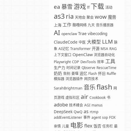
下载
游戏
暴雪
ea
ff
活动
as3
ria
wow
魔兽
天地会
聚会
工作
上海
酷噜网络
九天
音乐播放器
AI
Trae
vibecoding
openclaw
LLM
大模型
ClaudeCode
中医
脉
开源
象
AI记忆
Transformer
MSA
RAG
OpenClaw
上下文窗口
浏览器自动化
工具
Playwright
CDP
DevTools
效率
生产力
时间记录
Qbserve
RescueTime
奶奶
追忆
怀旧
告别
姜堰
Flash
Ruffle
模拟器
浏览器插件
网页技术
flash
音乐
SarahBrightman
网
air
页游戏
虚拟社区
Cookbook
书
adobe
技术峰会
AGI
manus
as
DeepSeek
QwQ
rtmp
addEventListener
事件
agent
sop
FOX
电影
flex
饭否
亲情
儿童
任务栏
最