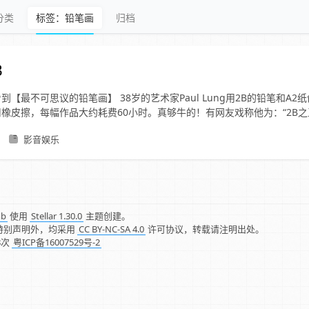
分类
标签：铅笔画
归档
B
到【最不可思议的铅笔画】 38岁的艺术家Paul Lung用2B的铅笔和A
橡皮擦，每幅作品大约耗费60小时。真够牛的！有网友戏称他为：“2B之
影音娱乐
mb
使用
Stellar 1.30.0
主题创建。
特别声明外，均采用
CC BY-NC-SA 4.0
许可协议，转载请注明出处。
8
次
粤ICP备16007529号-2