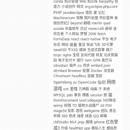
conda
知识管理
Wiki
知识库
Karpathy
创
造力
小说创作
网文
org.eclipse.php.core
PHP
zend4eclipse
塔防
爱
记忆
Machinarium
攻略
图片处理
世纪雷神
美
丽创世纪2
beyond
翻唱
merlin
ipad
xcode
杀毒软件
日记
minecraft
麻球
迷
你忍者
个人网站
梦想
2006
fetch
FormData
react
react-native
平台
电子
装备
杂志
网站
童话
极品飞车
3D引擎
newX3D
牛X3D
媒体
生成式叙事
媒介
tsrpc
nginx
宝塔
反向代理
转发
功夫熊猫
囧
电子支付卡
银行
nvm
GFW
奥巴马
obsidian
插件
ics
同步
embed
json
oEmbed
Browser
配置
Docker
浏览器
Chromium
headless
容器
变脸
网络
仙剑
OpenViking
uv
OpenCode
游戏
爱情
ost
万神殿
动画
汗
系统
猫
MYSQL
pdo
事务
博客
session
图
DomDocument
useCodepage
500错误
wimp
权限
TD
植物大战僵尸
2d
FOV
stage3d
投影
透视
webgame
团队
意念
祈祷
360
奇虎
瑞星
球迷
QQ
邮箱
红色警
LMStudio
MLX
jinja
报错
iphone
戒3
升级
healthkit
app
模拟人生
模拟养