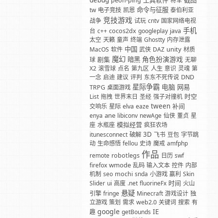
debug
工具软件
截图
peon-ping
将军
命令与征服
tw
电子竞技
凯恩
泰伯利亚
竞技游戏
战争
试玩
cntv
国家网络电视
手机
台
c++
cocos2dx
googleplay
java
太空
天籁
童声
终端
Ghostty
内存泄露
中国
unity
MacOS
软件
武侠
DAZ
材质
魔幻
角色扮演游戏
剧集
暗黑
球
无聊
X2
滚雪球
点名
第九区
人生
意识
灵魂
第
一念
启迪
建议
评判
东东不死传说
DND
星际争霸
电脑
网易
TRPG
桌面游戏
时空
List
拖拽
世界末日
圣经
强子对撞机
tween
补间
交响乐
星际
elva
eaze
ane
enya
libiconv
newAge
仙侠
董贞
星
模拟经营
座
水瓶座
疯狂农场
3D
itunesconnect
破解
飞书
豆包
字节跳
动
生命感悟
fellou
史诗
魔戒
amfphp
作品
remote
robotlegs
日历
swf
wmode
firefox
乱码
输入文本
控件
内部
机制
seo
mochi
snda
小游戏
赢利
Skin
时间
Slider
ui
高度
.net
fluorineFx
火山
悬疑
引擎
fringe
Minecraft
游戏设计
独
立游戏
策划
需求
web2.0
关键词
搜索
有
google
IE
趣
getBounds