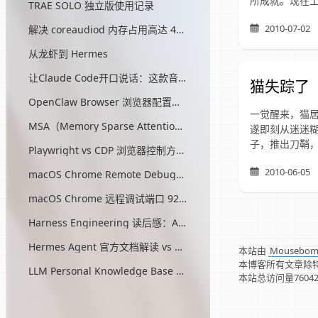
所成就。现在
TRAE SOLO 独立版使用记录
2010-07-02
解决 coreaudiod 内存占用高达 45G 的问题
从龙虾到 Hermes
让Claude Code开口说话：这款音效插件让我把编程玩成了游戏
猫失踪了
OpenClaw Browser 浏览器配置指南
一觉醒来，猫
MSA（Memory Sparse Attention）— 突破 AI 记忆瓶颈的开源方案
遂即刻从迷迷
子，推出刀鞘
Playwright vs CDP 浏览器控制方式对比
2010-06-05
macOS Chrome Remote Debugging 配置
macOS Chrome 远程调试端口 9222 启动问题与最终解决方案
Harness Engineering 读后感：AI工程的第三次范式转移
Hermes Agent 官方文档解读 vs OpenClaw
本站由
Mousebo
本博客所有文章除
LLM Personal Knowledge Base Pattern (Karpathy)
本站总访问量
7604