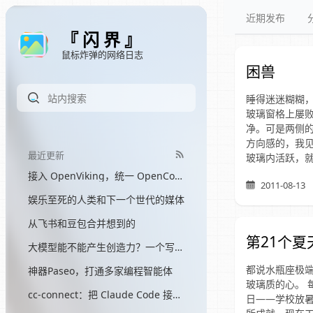
近期发布
『 闪 界 』
鼠标炸弹的网络日志
困兽
睡得迷迷糊糊
玻璃窗格上屡
净。可是两侧
方向感的，我见
最近更新
玻璃内活跃，就是
接入 OpenViking，统一 OpenCode 和 Hermes 的记忆
2011-08-13
娱乐至死的人类和下一个世代的媒体
从飞书和豆包合并想到的
第21个夏
大模型能不能产生创造力？一个写了三个月网文的程序员的答案
都说水瓶座极
神器Paseo，打通多家编程智能体
玻璃质的心。
cc-connect：把 Claude Code 接入飞书
日——学校放