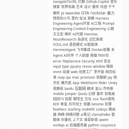
navigateToURL
拦截
Github-Copilot
音乐
搜索
世界名画
艺术
设计
服务
社团
千千
GTA
js
rockstar
暴力
静听
tweenlite
愤怒的小鸟
里约
扯淡
郭静
Harness
Engineering
Agent开发
AI工程
Prompt
Engineering
Context Engineering
心跳
Hermes
王立宏
难听
AI代理
NousResearch
自进化
记忆系统
SOUL.md
语音模式
AI智能体
HermesAgent
飞书集成
Docker部署
多
html5
Agent
AI伙伴
个人助理
英雄
xml
error
httpService
Security
安全
input
type
jquery
resize
window
缩放
web
immt
动漫
创意工厂
李开复
网页标
mac
准
map
ipa
provision
张靓颖
jay
周
Unity
杰伦
魔杰座
App
WebStorm
Rider
互联网
梁静茹
baidu
翻译
金山
乔布斯
mobile
Jumper
Qoolu
幻想
童年
铅笔画
囧囧TV
囧星
御宅主
文化
osx
flash游戏
KOF
拳皇
月华剑士
街霸
lietome
犯罪
feathers
starling
mx8400
Linksys
路由
器
网络
网络问题
ai笔记
LlamaIndex
智
能体
向量化
上下文
谁是卧底
qwen
nodejs
ai
后端服务器
python
cosyvoice