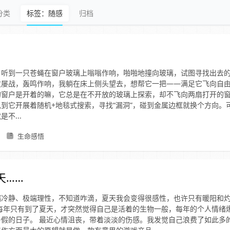
分类
标签：随感
归档
，听到一只苍蝇在窗户玻璃上嗡嗡作响，啪啪地撞向玻璃，试图寻找出去
败屡战，轰鸣作响，我躺在床上侧头望去，想帮它一把——满足它飞向自
的窗户是开着的嘛，它总是在不开放的玻璃上探索，却不飞向两扇打开的窗
到它开展着随机+地毯式搜索，寻找“漏洞”，碰到金属边框就换个方向。
不...
生命感悟
天……
端冷静、极端理性，不知道咋滴，夏天我会变得很感性，也许只有暖阳和
 每年只有到了夏天，才突然觉得自己是活着的生物一般，每年的个人情绪
暑假的日子。 最近心情沮丧，带着淡淡的伤感。我发觉自己浪费了如此多