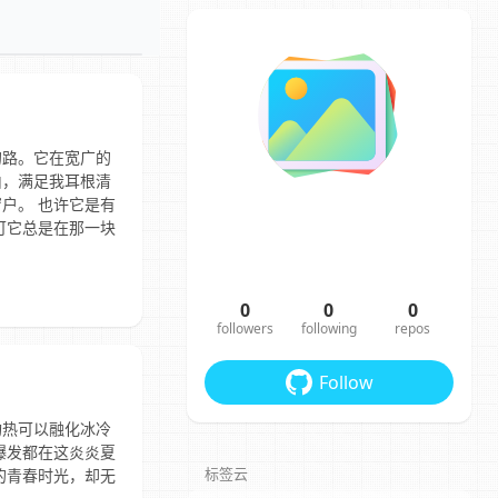
的路。它在宽广的
由，满足我耳根清
户。 也许它是有
可它总是在那一块
0
0
0
followers
following
repos
Follow
灼热可以融化冰冷
爆发都在这炎炎夏
标签云
的青春时光，却无