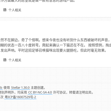
工作方面最大的愿望就是做一款有意思的游戏产品。
个人相关
居然不在脚边，奇了个怪啊。想来今夜也没有听到什么东西被破坏的声音
糊糊的状态一百八十度转弯，爬起来确认一下猫还在不在。 按照惯例，掏
，发出声响。平时这招足够召唤猫咪出现要火腿肠吃，但此时毫无效果。
个人相关
mb
使用
Stellar 1.30.0
主题创建。
特别声明外，均采用
CC BY-NC-SA 4.0
许可协议，转载请注明出处。
2
次
粤ICP备16007529号-2