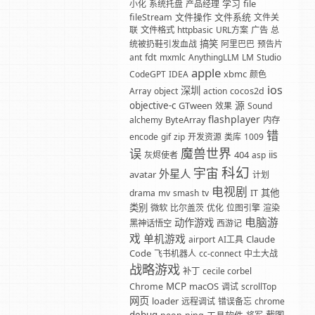
学习
file
小化
系统托盘
产品经理
文件操作
文件系统
fileStream
文件关
联
文件格式
httpbasic
URL方案
广告
总
搞笑
统被扔鞋引发血战
阿里巴巴
预告片
fdt
ant
mxmlc
AnythingLLM
LM
Studio
apple
xbmc
CodeGPT
IDEA
颜色
ios
深圳
Array
object
action
cocos2d
源
objective-c
GTween
效果
Sound
flashplayer
alchemy
ByteArray
内存
错
encode
gif
zip
开发资源
类库
1009
魔兽世界
误
404
iis
灰烬使者
asp
科幻
宇宙
外星人
avatar
计划
电视剧
其他
drama
mv
smash
tv
IT
类别
微软
比尔盖茨
优化
位图引擎
渲染
电脑游
动作游戏
黑神话悟空
西游记
戏
单机游戏
Claude
airport
AI工具
Code
飞书机器人
cc-connect
中土大战
战略游戏
补丁
cecile corbel
MCP
macOS
Chrome
调试
scrollTop
网页
loader
远程调试
错误备忘
chrome