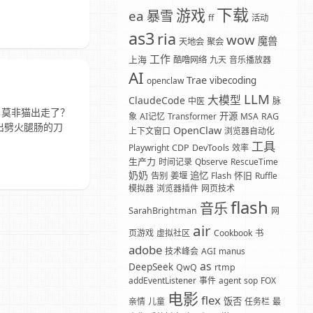
下载
游戏
暴雪
ea
ff
活动
as3
ria
wow
魔兽
天地会
聚会
工作
上海
酷噜网络
九天
音乐播放器
AI
Trae
vibecoding
openclaw
LLM
大模型
ClaudeCode
中医
脉
，莫非猫出走了？
开源
象
AI记忆
Transformer
MSA
RAG
出劈火腿肠的刀
OpenClaw
上下文窗口
浏览器自动化
工具
Playwright
CDP
DevTools
效率
生产力
时间记录
Qbserve
RescueTime
奶奶
追忆
怀旧
告别
姜堰
Flash
Ruffle
模拟器
浏览器插件
网页技术
flash
音乐
SarahBrightman
网
air
页游戏
虚拟社区
Cookbook
书
adobe
技术峰会
AGI
manus
as
DeepSeek
QwQ
rtmp
addEventListener
事件
agent
sop
FOX
电影
flex
饭否
亲情
儿童
任务栏
最