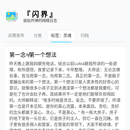
『 闪 界 』
鼠标炸弹的网络日志
近期发布
分类
标签：灵魂
归档
第一念≠第一个想法
昨天晚上跟我妈聊完电话，结合以前Lukia跟我所讲的一些道
理，有所感悟，夜里记录下来，今早整理。 大师说：无论念佛
处事，皆当用第一念，勿用第二念。 真正的第一念，不是脑子
里蹦出来的第一个想法，第一个想法只是人类本性的好奇心的
意识。就像很多小孩子见到冰激凌第一个想法都是我要吃，可
是吃了也许会肚子疼。其结果并不一定是他们能够负担得起
的。大师解释说：“很多时候是贪念，妄念。不要弄错了。所谓
第一念是开本见知，是你的真心流露，本来面目。贪吃、贪好
的念头都属于妄心、贪心，不是真心。” 有一栋大房子，房子
的地下室有一头巨龙，它是房子的主人，但它一直在沉睡。房
子里有很多佣人和管家，在管家的带领下，大家不断修缮、扩