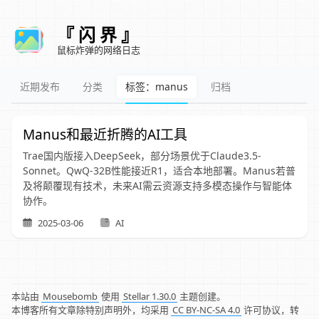
『 闪 界 』
鼠标炸弹的网络日志
近期发布
分类
标签：manus
归档
Manus和最近折腾的AI工具
Trae国内版接入DeepSeek，部分场景优于Claude3.5-
Sonnet。QwQ-32B性能接近R1，适合本地部署。Manus若普
及将颠覆现有技术，未来AI需云资源支持多模态操作与智能体
协作。
2025-03-06
AI
本站由
Mousebomb
使用
Stellar 1.30.0
主题创建。
本博客所有文章除特别声明外，均采用
CC BY-NC-SA 4.0
许可协议，转