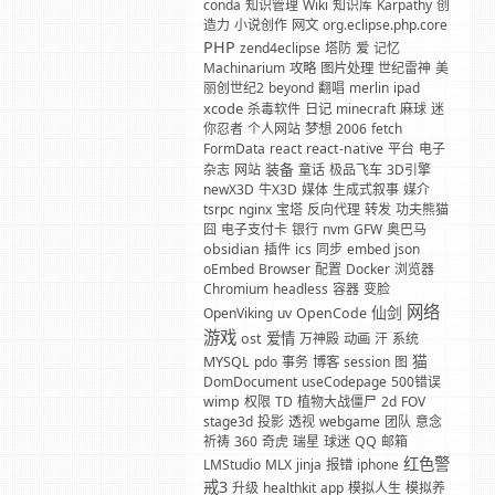
conda
知识管理
Wiki
知识库
Karpathy
创
造力
小说创作
网文
org.eclipse.php.core
PHP
zend4eclipse
塔防
爱
记忆
Machinarium
攻略
图片处理
世纪雷神
美
丽创世纪2
beyond
翻唱
merlin
ipad
xcode
杀毒软件
日记
minecraft
麻球
迷
你忍者
个人网站
梦想
2006
fetch
FormData
react
react-native
平台
电子
装备
杂志
网站
童话
极品飞车
3D引擎
newX3D
牛X3D
媒体
生成式叙事
媒介
tsrpc
nginx
宝塔
反向代理
转发
功夫熊猫
囧
电子支付卡
银行
nvm
GFW
奥巴马
obsidian
插件
ics
同步
embed
json
oEmbed
Browser
配置
Docker
浏览器
Chromium
headless
容器
变脸
网络
仙剑
OpenViking
uv
OpenCode
游戏
爱情
ost
万神殿
动画
汗
系统
猫
MYSQL
pdo
事务
博客
session
图
DomDocument
useCodepage
500错误
wimp
权限
TD
植物大战僵尸
2d
FOV
stage3d
投影
透视
webgame
团队
意念
祈祷
360
奇虎
瑞星
球迷
QQ
邮箱
红色警
LMStudio
MLX
jinja
报错
iphone
戒3
升级
healthkit
app
模拟人生
模拟养