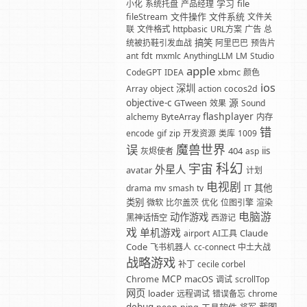
学习
file
小化
系统托盘
产品经理
文件操作
文件系统
fileStream
文件关
联
文件格式
httpbasic
URL方案
广告
总
搞笑
统被扔鞋引发血战
阿里巴巴
预告片
fdt
ant
mxmlc
AnythingLLM
LM
Studio
apple
xbmc
CodeGPT
IDEA
颜色
ios
深圳
Array
object
action
cocos2d
源
objective-c
GTween
效果
Sound
flashplayer
alchemy
ByteArray
内存
错
encode
gif
zip
开发资源
类库
1009
魔兽世界
误
404
iis
灰烬使者
asp
科幻
宇宙
外星人
avatar
计划
电视剧
其他
drama
mv
smash
tv
IT
类别
微软
比尔盖茨
优化
位图引擎
渲染
电脑游
动作游戏
黑神话悟空
西游记
戏
单机游戏
Claude
airport
AI工具
Code
飞书机器人
cc-connect
中土大战
战略游戏
补丁
cecile corbel
MCP
macOS
Chrome
调试
scrollTop
网页
loader
远程调试
错误备忘
chrome