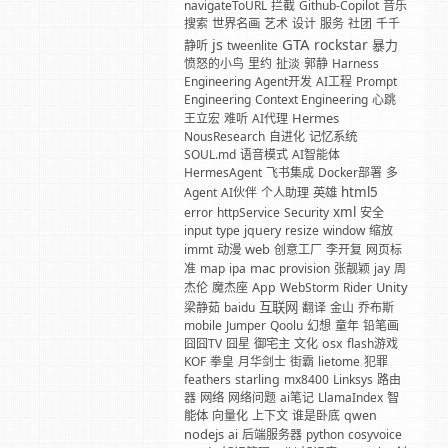
navigateToURL
拦截
Github-Copilot
音乐
搜索
世界名画
艺术
设计
服务
社团
千千
GTA
js
rockstar
暴力
静听
tweenlite
愤怒的小鸟
里约
扯淡
郭静
Harness
Engineering
Agent开发
AI工程
Prompt
Engineering
Context Engineering
心跳
Hermes
王立宏
难听
AI代理
NousResearch
自进化
记忆系统
SOUL.md
语音模式
AI智能体
HermesAgent
飞书集成
Docker部署
多
html5
Agent
AI伙伴
个人助理
英雄
xml
error
httpService
Security
安全
input
type
jquery
resize
window
缩放
web
immt
动漫
创意工厂
李开复
网页标
mac
准
map
ipa
provision
张靓颖
jay
周
Unity
杰伦
魔杰座
App
WebStorm
Rider
互联网
梁静茹
baidu
翻译
金山
乔布斯
mobile
Jumper
Qoolu
幻想
童年
铅笔画
囧囧TV
囧星
御宅主
文化
osx
flash游戏
KOF
拳皇
月华剑士
街霸
lietome
犯罪
feathers
starling
mx8400
Linksys
路由
器
网络
网络问题
ai笔记
LlamaIndex
智
能体
向量化
上下文
谁是卧底
qwen
nodejs
ai
后端服务器
python
cosyvoice