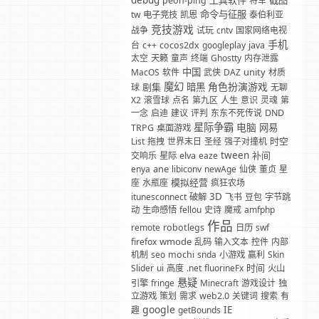
debug
工具软件
截图
peon-ping
将军
命令与征服
tw
电子竞技
凯恩
泰伯利亚
竞技游戏
战争
试玩
cntv
国家网络电视
手机
台
c++
cocos2dx
googleplay
java
太空
天籁
童声
终端
Ghostty
内存泄露
中国
unity
MacOS
软件
武侠
DAZ
材质
魔幻
角色扮演游戏
剧集
暗黑
球
无聊
X2
滚雪球
点名
第九区
人生
意识
灵魂
第
一念
启迪
建议
评判
东东不死传说
DND
星际争霸
电脑
网易
TRPG
桌面游戏
时空
List
拖拽
世界末日
圣经
强子对撞机
tween
补间
交响乐
星际
elva
eaze
ane
enya
libiconv
newAge
仙侠
董贞
星
模拟经营
座
水瓶座
疯狂农场
3D
itunesconnect
破解
飞书
豆包
字节跳
动
生命感悟
fellou
史诗
魔戒
amfphp
作品
remote
robotlegs
日历
swf
wmode
firefox
乱码
输入文本
控件
内部
机制
seo
mochi
snda
小游戏
赢利
Skin
时间
Slider
ui
高度
.net
fluorineFx
火山
悬疑
引擎
fringe
Minecraft
游戏设计
独
立游戏
策划
需求
web2.0
关键词
搜索
有
google
IE
趣
getBounds