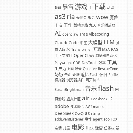
下载
游戏
暴雪
ea
ff
活动
as3
ria
wow
魔兽
天地会
聚会
工作
上海
酷噜网络
九天
音乐播放器
AI
Trae
vibecoding
openclaw
LLM
大模型
ClaudeCode
中医
脉
开源
象
AI记忆
Transformer
MSA
RAG
OpenClaw
上下文窗口
浏览器自动化
工具
Playwright
CDP
DevTools
效率
生产力
时间记录
Qbserve
RescueTime
奶奶
追忆
怀旧
告别
姜堰
Flash
Ruffle
模拟器
浏览器插件
网页技术
flash
音乐
SarahBrightman
网
air
页游戏
虚拟社区
Cookbook
书
adobe
技术峰会
AGI
manus
as
DeepSeek
QwQ
rtmp
addEventListener
事件
agent
sop
FOX
电影
flex
饭否
亲情
儿童
任务栏
最