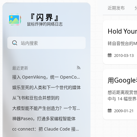
近期发布
『 闪 界 』
鼠标炸弹的网络日志
Hold Your
转自音悦台的M
2010-03-13
最近更新
接入 OpenViking，统一 OpenCode 和 Hermes 的记忆
用Goog
娱乐至死的人类和下一个世代的媒体
想近距离观赏
从飞书和豆包合并想到的
中与 14 幅世
大模型能不能产生创造力？一个写了三个月网文的程序员的答案
2009-01-21
神器Paseo，打通多家编程智能体
cc-connect：把 Claude Code 接入飞书