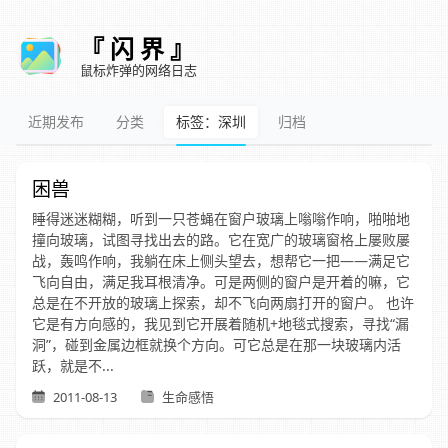
『 闪 界 』
鼠标炸弹的网络日志
近期发布
分类
标签：深圳
归档
困兽
睡得迷迷糊糊，听到一只苍蝇在窗户玻璃上嗡嗡作响，啪啪地
撞向玻璃，试图寻找出去的路。它在宽广的玻璃窗格上屡败屡
战，轰鸣作响，我躺在床上侧头望去，想帮它一把——满足它
飞向自由，满足我耳根清净。可是两侧的窗户是开着的嘛，它
总是在不开放的玻璃上探索，却不飞向两扇打开的窗户。 也许
它是有方向感的，我见到它开展着随机+地毯式搜索，寻找“漏
洞”，碰到金属边框就换个方向。可它总是在那一块玻璃内活
跃，就是不...
2011-08-13
生命感悟