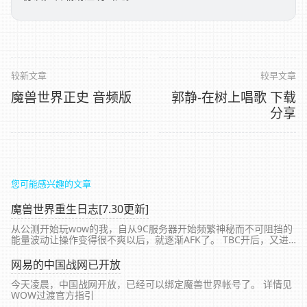
较新文章
较早文章
魔兽世界正史 音频版
郭静-在树上唱歌 下载
分享
您可能感兴趣的文章
魔兽世界重生日志[7.30更新]
从公测开始玩wow的我，自从9C服务器开始频繁神秘而不可阻挡的
能量波动让操作变得很不爽以后，就逐渐AFK了。 TBC开后，又进
去休闲了好久，最后还是离开了。 曾以为，wow这款游戏已经诱惑
不住我了，但这次失去了WOW，反而感到空前...
网易的中国战网已开放
今天凌晨，中国战网开放，已经可以绑定魔兽世界帐号了。 详情见
WOW过渡官方指引