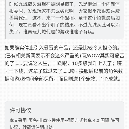
时候九城搞久游现在被网易搞了，先是泄漏一个内部信
报委屈，发现玩家不怎么买账啊，大家似乎都很欢喜魔
兽换代理，这不，来了一个狠招。至于这个招数最后如
何，现在真看不出个明了的结果。不过九城从此可以消
失了。谁再玩九城代理的游戏谁脑子有病。
如果确实停止引入暴雪的产品，还是比较令人担心的。
(已有相关新闻表示不会这么严重的) 玩WOW其实可痛苦
的了…… 要说这人生，一眨眼，10多级就升上去了；嚎
~ 一下线，这辈子就过去了……嚎~ 换服后以前的角色数
据和游戏时间全部保留，而且赠送1个宠物、1个成就。
许可协议
本文采用
署名-非商业性使用-相同方式共享 4.0 国际
许可
协议，转载请注明出处。