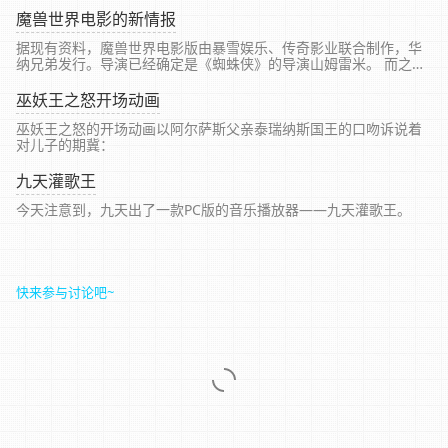
魔兽世界电影的新情报
据现有资料，魔兽世界电影版由暴雪娱乐、传奇影业联合制作，华
纳兄弟发行。导演已经确定是《蜘蛛侠》的导演山姆雷米。 而之前
曾有消息指出魔兽电影定名巫妖王的崛起 2011年上映，David
Wenham将可能饰演阿尔萨斯。
巫妖王之怒开场动画
巫妖王之怒的开场动画以阿尔萨斯父亲泰瑞纳斯国王的口吻诉说着
对儿子的期冀：
九天灌歌王
今天注意到，九天出了一款PC版的音乐播放器——九天灌歌王。
快来参与讨论吧~