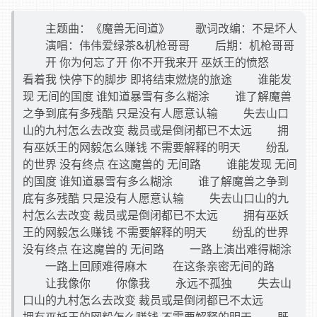
主题曲：《魔兽无间道》 歌词改编：不是坏人
演唱：伟伟爱绿茶&机枪哥哥 后期：机枪哥哥
开 你为何忘了开 你不开我来开 巫妖王的愤怒
看着我 快停下的脚步 即将结束燃烧的旅途 谁能发
现 无间的国度 谁知道暴雪有多么糊涂 谁了解魔兽
之争到底有多残酷 只是没有人愿意认输 失去山口
山的九村怎么去改变 裁员或是倒闭都已不太远 拥
有巫妖王的网毅怎么赚钱 不需要解释的明天 纷乱
的世界 没有终点 在这魔兽的 无间路 谁能发现 无间
的国度 谁知道暴雪有多么糊涂 谁了解魔兽之争到
底有多残酷 只是没有人愿意认输 失去山口山的九
村怎么去改变 裁员或是倒闭都已不太远 拥有巫妖
王的网毅怎么赚钱 不需要解释的明天 纷乱的世界
没有终点 在这魔兽的 无间路 一路上演出难得糊涂
一路上回顾难得麻木 在这条亲密无间的路
让我像你 你像我 永远不孤独 失去山
口山的九村怎么去改变 裁员或是倒闭都已不太远
拥有巫妖王的网毅怎么赚钱 不需要解释的明天 既