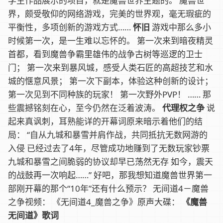
学生作品展示的项目，就是魔兽世界主题的。 魔兽世
界，颇受敬仰的网络游戏，完美的世界观，毫无瑕疵的
平衡性，多项创新的游戏方式……
怀旧
游戏中那么多小
时候第一次，是一生难以忘怀的。 第一次来到暗夜精灵
首都，看到魔兽争霸里雄伟的战争古树等巡逻的卫士
门； 第一次来到暴风城，感受人类石匠的高超技艺和水
城的惬意风景； 第一次下副本，体验这种创新的设计；
第一次见到不同种族的玩家！ 第一次野外PVP！ …… 那
些震撼铭刻在心，至今仍然在泛着波涛。
代理权之争
说
起来真讽刺，耳熟能详的开幕词原来暗示着他们的结
局： “自从九城和暴雪并肩作战，共同抵抗无数网游的
入侵 已经过去了4年，尽管成功地赚到了无数玩家钞票
九城和暴雪之间脆弱的协议却早已荡然无存 如今，震天
的战鼓再一次响起……” 好吧，那我想知道魔兽世界第一
部刚开幕的那个“10年”还有什么预示？ 无间道4－魔兽
之争视频： 《无间道4_魔兽之争》原声大碟：
《魔兽
无间道》歌词