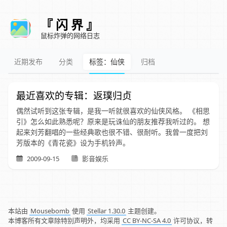
『 闪 界 』
鼠标炸弹的网络日志
近期发布
分类
标签：仙侠
归档
最近喜欢的专辑：返璞归贞
偶然试听到这张专辑，是我一听就很喜欢的仙侠风格。 《相思
引》怎么如此熟悉呢？原来是玩诛仙的朋友推荐我听过的。 想
起来刘芳翻唱的一些经典歌也很不错、很耐听。我曾一度把刘
芳版本的《青花瓷》设为手机铃声。
2009-09-15
影音娱乐
本站由
Mousebomb
使用
Stellar 1.30.0
主题创建。
本博客所有文章除特别声明外，均采用
CC BY-NC-SA 4.0
许可协议，转