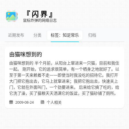
『 闪 界 』
鼠标炸弹的网络日志
近期发布
分类
标签：知足常乐
归档
由猫咪想到的
由猫咪想到的 半个月前，从阳台上窜进来一只猫，目前和我住
一起。 刚开始，它的追求很简单，有一个栖身之地就好了。以
至于第一天来赖着不走——即使当时我没吃的招待它。我打开
大门把它抱出去，它马上就窜进来；我把它抱出去，快速关上
门，它就在外面叫门，一个劲要进来。 后来给它搞了吃的，给
它洗了澡，买了猫粮天天洒满它的饭盆，买了猫砂铺了厕所。
2009-08-24
个人相关