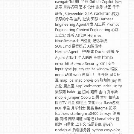
navigateToURL
拦截
Github-Copilot
音乐
搜索
世界名画
艺术
设计
服务
社团
千千
GTA
js
rockstar
暴力
静听
tweenlite
愤怒的小鸟
里约
扯淡
郭静
Harness
Engineering
Agent开发
AI工程
Prompt
Engineering
Context Engineering
心跳
Hermes
王立宏
难听
AI代理
NousResearch
自进化
记忆系统
SOUL.md
语音模式
AI智能体
HermesAgent
飞书集成
Docker部署
多
html5
Agent
AI伙伴
个人助理
英雄
xml
error
httpService
Security
安全
input
type
jquery
resize
window
缩放
web
immt
动漫
创意工厂
李开复
网页标
mac
准
map
ipa
provision
张靓颖
jay
周
Unity
杰伦
魔杰座
App
WebStorm
Rider
互联网
梁静茹
baidu
翻译
金山
乔布斯
mobile
Jumper
Qoolu
幻想
童年
铅笔画
囧囧TV
囧星
御宅主
文化
osx
flash游戏
KOF
拳皇
月华剑士
街霸
lietome
犯罪
feathers
starling
mx8400
Linksys
路由
器
网络
网络问题
ai笔记
LlamaIndex
智
能体
向量化
上下文
谁是卧底
qwen
nodejs
ai
后端服务器
python
cosyvoice