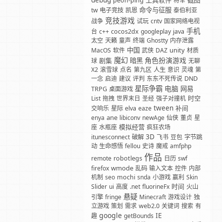
debug
工具软件
截图
peon-ping
将军
命令与征服
tw
电子竞技
凯恩
泰伯利亚
竞技游戏
战争
试玩
cntv
国家网络电视
手机
台
c++
cocos2dx
googleplay
java
太空
天籁
童声
终端
Ghostty
内存泄露
中国
unity
MacOS
软件
武侠
DAZ
材质
魔幻
角色扮演游戏
剧集
暗黑
球
无聊
X2
滚雪球
点名
第九区
人生
意识
灵魂
第
一念
启迪
建议
评判
东东不死传说
DND
星际争霸
电脑
网易
TRPG
桌面游戏
时空
List
拖拽
世界末日
圣经
强子对撞机
tween
补间
交响乐
星际
elva
eaze
ane
enya
libiconv
newAge
仙侠
董贞
星
模拟经营
座
水瓶座
疯狂农场
3D
itunesconnect
破解
飞书
豆包
字节跳
动
生命感悟
fellou
史诗
魔戒
amfphp
作品
remote
robotlegs
日历
swf
wmode
firefox
乱码
输入文本
控件
内部
机制
seo
mochi
snda
小游戏
赢利
Skin
时间
Slider
ui
高度
.net
fluorineFx
火山
悬疑
引擎
fringe
Minecraft
游戏设计
独
立游戏
策划
需求
web2.0
关键词
搜索
有
google
IE
趣
getBounds