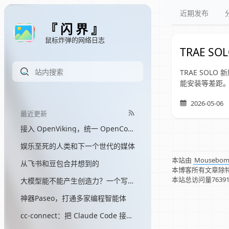
近期发布
『 闪 界 』
鼠标炸弹的网络日志
TRAE S
TRAE SOL
能安装等差距
2026-05-06
最近更新
接入 OpenViking，统一 OpenCode 和 Hermes 的记忆
娱乐至死的人类和下一个世代的媒体
本站由
Mousebo
从飞书和豆包合并想到的
本博客所有文章除
本站总访问量
7639
大模型能不能产生创造力？一个写了三个月网文的程序员的答案
神器Paseo，打通多家编程智能体
cc-connect：把 Claude Code 接入飞书