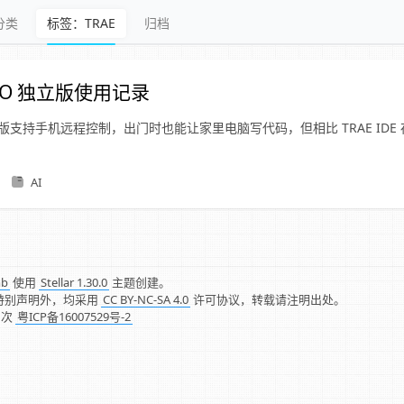
分类
标签：TRAE
归档
OLO 独立版使用记录
O 新版支持手机远程控制，出门时也能让家里电脑写代码，但相比 TRAE ID
。
AI
mb
使用
Stellar 1.30.0
主题创建。
特别声明外，均采用
CC BY-NC-SA 4.0
许可协议，转载请注明出处。
1
次
粤ICP备16007529号-2