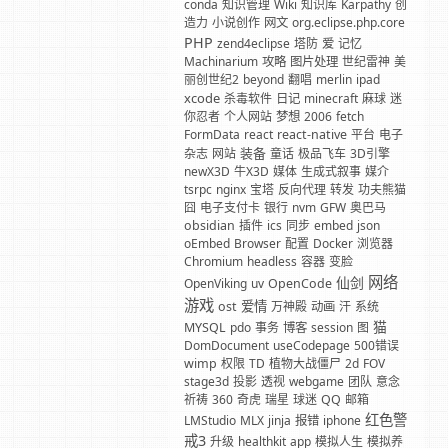
conda
知识管理
Wiki
知识库
Karpathy
创
造力
小说创作
网文
org.eclipse.php.core
PHP
zend4eclipse
塔防
爱
记忆
Machinarium
攻略
图片处理
世纪雷神
美
丽创世纪2
beyond
翻唱
merlin
ipad
xcode
杀毒软件
日记
minecraft
麻球
迷
你忍者
个人网站
梦想
2006
fetch
FormData
react
react-native
平台
电子
装备
杂志
网站
童话
极品飞车
3D引擎
newX3D
牛X3D
媒体
生成式叙事
媒介
tsrpc
nginx
宝塔
反向代理
转发
功夫熊猫
囧
电子支付卡
银行
nvm
GFW
奥巴马
obsidian
插件
ics
同步
embed
json
oEmbed
Browser
配置
Docker
浏览器
Chromium
headless
容器
变脸
网络
仙剑
OpenViking
uv
OpenCode
游戏
爱情
ost
万神殿
动画
汗
系统
猫
MYSQL
pdo
事务
博客
session
图
DomDocument
useCodepage
500错误
wimp
权限
TD
植物大战僵尸
2d
FOV
stage3d
投影
透视
webgame
团队
意念
祈祷
360
奇虎
瑞星
球迷
QQ
邮箱
红色警
LMStudio
MLX
jinja
报错
iphone
戒3
升级
healthkit
app
模拟人生
模拟养