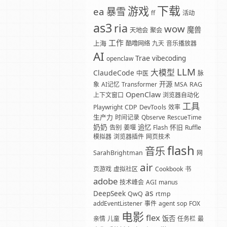
下载
游戏
暴雪
ea
ff
活动
as3
ria
wow
魔兽
天地会
聚会
工作
上海
酷噜网络
九天
音乐播放器
AI
Trae
vibecoding
openclaw
LLM
大模型
ClaudeCode
中医
脉
开源
象
AI记忆
Transformer
MSA
RAG
OpenClaw
上下文窗口
浏览器自动化
工具
Playwright
CDP
DevTools
效率
生产力
时间记录
Qbserve
RescueTime
奶奶
追忆
怀旧
告别
姜堰
Flash
Ruffle
模拟器
浏览器插件
网页技术
flash
音乐
SarahBrightman
网
air
页游戏
虚拟社区
Cookbook
书
adobe
技术峰会
AGI
manus
as
DeepSeek
QwQ
rtmp
addEventListener
事件
agent
sop
FOX
电影
flex
饭否
亲情
儿童
任务栏
最