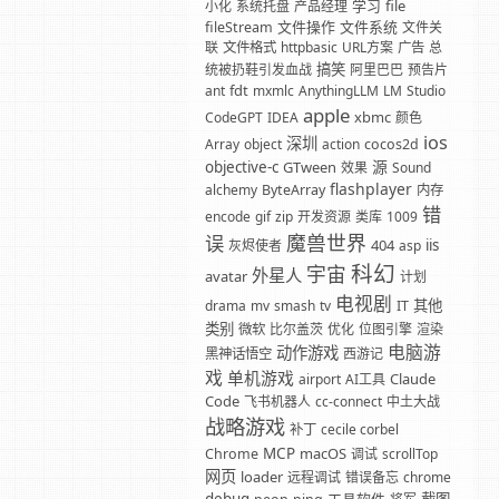
学习
file
小化
系统托盘
产品经理
文件操作
文件系统
fileStream
文件关
联
文件格式
httpbasic
URL方案
广告
总
搞笑
统被扔鞋引发血战
阿里巴巴
预告片
fdt
ant
mxmlc
AnythingLLM
LM
Studio
apple
xbmc
CodeGPT
IDEA
颜色
ios
深圳
Array
object
action
cocos2d
源
objective-c
GTween
效果
Sound
flashplayer
alchemy
ByteArray
内存
错
encode
gif
zip
开发资源
类库
1009
魔兽世界
误
404
iis
灰烬使者
asp
科幻
宇宙
外星人
avatar
计划
电视剧
其他
drama
mv
smash
tv
IT
类别
微软
比尔盖茨
优化
位图引擎
渲染
电脑游
动作游戏
黑神话悟空
西游记
戏
单机游戏
Claude
airport
AI工具
Code
飞书机器人
cc-connect
中土大战
战略游戏
补丁
cecile corbel
MCP
macOS
Chrome
调试
scrollTop
网页
loader
远程调试
错误备忘
chrome