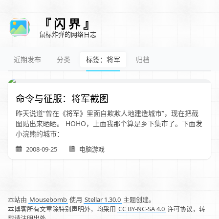
『 闪 界 』
鼠标炸弹的网络日志
近期发布
分类
标签：将军
归档
命令与征服：将军截图
昨天说道“曾在《将军》里面自欺欺人地建造城市”，现在把截
图贴出来晒晒。 HOHO，上面我那个算是乡下集市了。下面发
小浣熊的城市：
2008-09-25
电脑游戏
本站由
Mousebomb
使用
Stellar 1.30.0
主题创建。
本博客所有文章除特别声明外，均采用
CC BY-NC-SA 4.0
许可协议，转
载请注明出处。