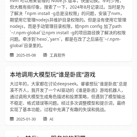
nvm 可以用来管理的 Node.js 版本，快速切换。平时少用，
但大概有些印象，搜索了一下，2024年8月记录过。当时是为
了解决「npm install -g总是没权限」的问题，安装了nvm，
期望用它管理nodejs并维护目录权限的。但是没有使用它管理
nodejs，而是手动管理目录权限，给npm config 加了path
`~/.npm-global`让npm install -g的项目路径换了解决的权限
问题。牵涉到`hexo`,`yarn`，都是在改了之后装在`~/.npm-
global`目录里的。
2025-05-08
工具软件
本地调用大模型玩“谁是卧底”游戏
大过年的，大家都在讨论deepseek。睿睿想玩"谁是卧底"总是
凑不齐人，我开发了一个AI驱动的《谁是卧底》游戏机器人，
通过调用大模型生成角色描述和投票策略，但遇到了模型输出
不稳定、格式错误等问题。经过多次调整模型和提示词，最终
实现了基本功能，过程中充满了有趣的失误和挑战。
2025-01-30
AI