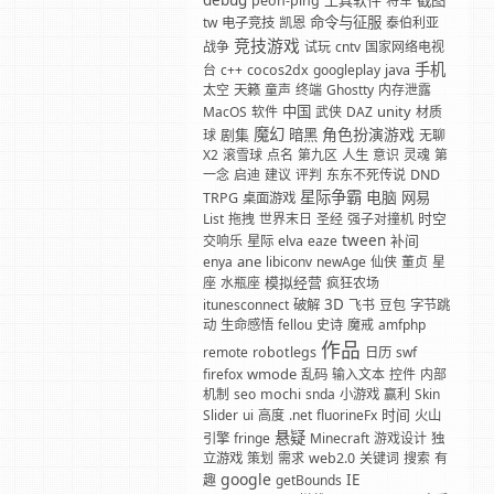
debug
工具软件
截图
peon-ping
将军
命令与征服
tw
电子竞技
凯恩
泰伯利亚
竞技游戏
战争
试玩
cntv
国家网络电视
手机
台
c++
cocos2dx
googleplay
java
太空
天籁
童声
终端
Ghostty
内存泄露
中国
unity
MacOS
软件
武侠
DAZ
材质
魔幻
角色扮演游戏
剧集
暗黑
球
无聊
X2
滚雪球
点名
第九区
人生
意识
灵魂
第
一念
启迪
建议
评判
东东不死传说
DND
星际争霸
电脑
网易
TRPG
桌面游戏
时空
List
拖拽
世界末日
圣经
强子对撞机
tween
补间
交响乐
星际
elva
eaze
ane
enya
libiconv
newAge
仙侠
董贞
星
模拟经营
座
水瓶座
疯狂农场
3D
itunesconnect
破解
飞书
豆包
字节跳
动
生命感悟
fellou
史诗
魔戒
amfphp
作品
remote
robotlegs
日历
swf
wmode
firefox
乱码
输入文本
控件
内部
机制
seo
mochi
snda
小游戏
赢利
Skin
时间
Slider
ui
高度
.net
fluorineFx
火山
悬疑
引擎
fringe
Minecraft
游戏设计
独
立游戏
策划
需求
web2.0
关键词
搜索
有
google
IE
趣
getBounds