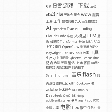
下载
游戏
暴雪
ea
ff
活动
as3
ria
wow
魔兽
天地会
聚会
工作
上海
酷噜网络
九天
音乐播放器
AI
Trae
vibecoding
openclaw
LLM
大模型
ClaudeCode
中医
脉
开源
象
AI记忆
Transformer
MSA
RAG
OpenClaw
上下文窗口
浏览器自动化
工具
Playwright
CDP
DevTools
效率
生产力
时间记录
Qbserve
RescueTime
奶奶
追忆
怀旧
告别
姜堰
Flash
Ruffle
模拟器
浏览器插件
网页技术
flash
音乐
SarahBrightman
网
air
页游戏
虚拟社区
Cookbook
书
adobe
技术峰会
AGI
manus
as
DeepSeek
QwQ
rtmp
addEventListener
事件
agent
sop
FOX
电影
flex
饭否
亲情
儿童
任务栏
最