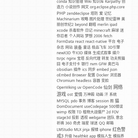
conda
知识管理
Wiki
知识库
Karpathy
创
造力
小说创作
网文
org.eclipse.php.core
PHP
zend4eclipse
塔防
爱
记忆
Machinarium
攻略
图片处理
世纪雷神
美
丽创世纪2
beyond
翻唱
merlin
ipad
xcode
杀毒软件
日记
minecraft
麻球
迷
你忍者
个人网站
梦想
2006
fetch
FormData
react
react-native
平台
电子
装备
杂志
网站
童话
极品飞车
3D引擎
newX3D
牛X3D
媒体
生成式叙事
媒介
tsrpc
nginx
宝塔
反向代理
转发
功夫熊猫
囧
电子支付卡
银行
nvm
GFW
奥巴马
obsidian
插件
ics
同步
embed
json
oEmbed
Browser
配置
Docker
浏览器
Chromium
headless
容器
变脸
网络
仙剑
OpenViking
uv
OpenCode
游戏
爱情
ost
万神殿
动画
汗
系统
猫
MYSQL
pdo
事务
博客
session
图
DomDocument
useCodepage
500错误
wimp
权限
TD
植物大战僵尸
2d
FOV
stage3d
投影
透视
webgame
团队
意念
祈祷
360
奇虎
瑞星
球迷
QQ
邮箱
红色警
LMStudio
MLX
jinja
报错
iphone
戒3
升级
healthkit
app
模拟人生
模拟养