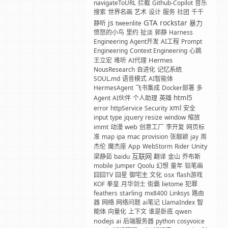
navigateToURL
拦截
Github-Copilot
音乐
搜索
世界名画
艺术
设计
服务
社团
千千
GTA
js
rockstar
暴力
静听
tweenlite
愤怒的小鸟
里约
扯淡
郭静
Harness
Engineering
Agent开发
AI工程
Prompt
Engineering
Context Engineering
心跳
Hermes
王立宏
难听
AI代理
NousResearch
自进化
记忆系统
SOUL.md
语音模式
AI智能体
HermesAgent
飞书集成
Docker部署
多
html5
Agent
AI伙伴
个人助理
英雄
xml
error
httpService
Security
安全
input
type
jquery
resize
window
缩放
web
immt
动漫
创意工厂
李开复
网页标
mac
准
map
ipa
provision
张靓颖
jay
周
Unity
杰伦
魔杰座
App
WebStorm
Rider
互联网
梁静茹
baidu
翻译
金山
乔布斯
mobile
Jumper
Qoolu
幻想
童年
铅笔画
囧囧TV
囧星
御宅主
文化
osx
flash游戏
KOF
拳皇
月华剑士
街霸
lietome
犯罪
feathers
starling
mx8400
Linksys
路由
器
网络
网络问题
ai笔记
LlamaIndex
智
能体
向量化
上下文
谁是卧底
qwen
nodejs
ai
后端服务器
python
cosyvoice