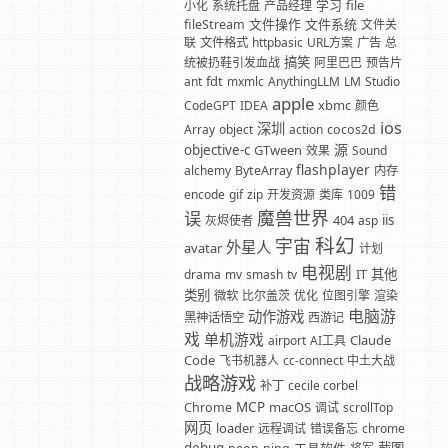
学习
file
小化
系统托盘
产品经理
文件操作
文件系统
fileStream
文件关
联
文件格式
httpbasic
URL方案
广告
总
搞笑
统被扔鞋引发血战
阿里巴巴
预告片
fdt
ant
mxmlc
AnythingLLM
LM
Studio
apple
xbmc
CodeGPT
IDEA
颜色
ios
深圳
Array
object
action
cocos2d
源
objective-c
GTween
效果
Sound
flashplayer
alchemy
ByteArray
内存
错
encode
gif
zip
开发资源
类库
1009
魔兽世界
误
404
iis
灰烬使者
asp
科幻
宇宙
外星人
avatar
计划
电视剧
其他
drama
mv
smash
tv
IT
类别
微软
比尔盖茨
优化
位图引擎
渲染
电脑游
动作游戏
黑神话悟空
西游记
戏
单机游戏
Claude
airport
AI工具
Code
飞书机器人
cc-connect
中土大战
战略游戏
补丁
cecile corbel
MCP
macOS
Chrome
调试
scrollTop
网页
loader
远程调试
错误备忘
chrome