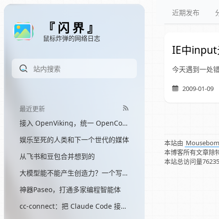
近期发布
『 闪 界 』
鼠标炸弹的网络日志
IE中inpu
今天遇到一处错误
2009-01-09
最近更新
接入 OpenViking，统一 OpenCode 和 Hermes 的记忆
娱乐至死的人类和下一个世代的媒体
本站由
Mousebo
本博客所有文章除
从飞书和豆包合并想到的
本站总访问量
7623
大模型能不能产生创造力？一个写了三个月网文的程序员的答案
神器Paseo，打通多家编程智能体
cc-connect：把 Claude Code 接入飞书