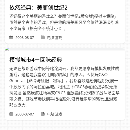
依然经典：美丽创世纪2
还记得这个美丽的游戏么？美丽创世纪2黄金版(模拟＋策略)。
虽然是个古老的游戏，但是他的精美画风至今依然深深吸引着
不少玩家（据完全不统计-_-!）。
2008-08-07
电脑游戏
模拟城市4－回味经典
无论在战略游戏中何等叱诧风云，我都更愿意玩模拟发展性质
游戏，这也是我喜欢【国家崛起】的原因。即使玩C&C-
General【命令与征服－将军】，我都喜欢选恐怖组织发展一
个欣欣向荣的阿拉伯县城。相比之下C&C3泰伯伦战争就无法
玩发展,虽然我疯狂地喜欢C&C3,但是最终发现除了战斗场面华
丽之极、游戏节奏快到手指抽筋外,没有我期望的感觉,且游戏
那么庞大.
2008-07-07
电脑游戏