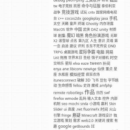
debug
工具软件
截图
peon-ping
将军
命令与征服
tw
电子竞技
凯恩
泰伯利亚
竞技游戏
战争
试玩
cntv
国家网络电视
手机
台
c++
cocos2dx
googleplay
java
太空
天籁
童声
终端
Ghostty
内存泄露
中国
unity
MacOS
软件
武侠
DAZ
材质
魔幻
角色扮演游戏
剧集
暗黑
球
无聊
X2
滚雪球
点名
第九区
人生
意识
灵魂
第
一念
启迪
建议
评判
东东不死传说
DND
星际争霸
电脑
网易
TRPG
桌面游戏
时空
List
拖拽
世界末日
圣经
强子对撞机
tween
补间
交响乐
星际
elva
eaze
ane
enya
libiconv
newAge
仙侠
董贞
星
模拟经营
座
水瓶座
疯狂农场
3D
itunesconnect
破解
飞书
豆包
字节跳
动
生命感悟
fellou
史诗
魔戒
amfphp
作品
remote
robotlegs
日历
swf
wmode
firefox
乱码
输入文本
控件
内部
机制
seo
mochi
snda
小游戏
赢利
Skin
时间
Slider
ui
高度
.net
fluorineFx
火山
悬疑
引擎
fringe
Minecraft
游戏设计
独
立游戏
策划
需求
web2.0
关键词
搜索
有
google
IE
趣
getBounds