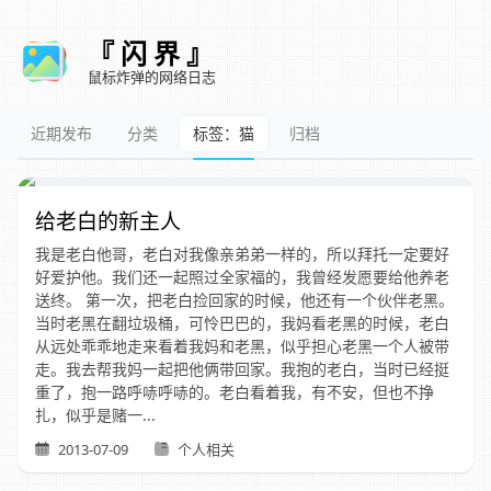
『 闪 界 』
鼠标炸弹的网络日志
近期发布
分类
标签：猫
归档
给老白的新主人
我是老白他哥，老白对我像亲弟弟一样的，所以拜托一定要好
好爱护他。我们还一起照过全家福的，我曾经发愿要给他养老
送终。 第一次，把老白捡回家的时候，他还有一个伙伴老黑。
当时老黑在翻垃圾桶，可怜巴巴的，我妈看老黑的时候，老白
从远处乖乖地走来看着我妈和老黑，似乎担心老黑一个人被带
走。我去帮我妈一起把他俩带回家。我抱的老白，当时已经挺
重了，抱一路呼哧呼哧的。老白看着我，有不安，但也不挣
扎，似乎是赌一...
2013-07-09
个人相关