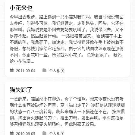
小花来也
今早出去散步，路上遇到一只小猫对我们叫。我当时想说带回
去养吧，叫得多可怜。我们继续走，走到路头，回头，它还在
那里叫。我妈说要是带回去奶奶要吼叫了。我说带回去，又不
是养不起。然后赶紧行动。 一路把猫带回来， 看到猫在手上
不断的叫，我急死了，加速走。我觉得猫好像在手上被抱着不
舒服，想尽快到家给它吃东西。由于它的贴图纹理跟现在那俩
不同，他更花哨一些，所以就叫小花了。 总算到家了。 我妈
给小花洗澡...
2011-09-04
个人相关
猫失踪了
一觉醒来，猫居然不在脚边，奇了个怪啊。想来今夜也没有听
到什么东西被破坏的声音，莫非猫出走了？ 遂即刻从迷迷糊糊
的状态一百八十度转弯，爬起来确认一下猫还在不在。 按照惯
例，掏出劈火腿肠的刀子，推出刀鞘，发出声响。平时这招足
够召唤猫咪出现要火腿肠吃，但此时毫无效果。
2010-06-05
个人相关