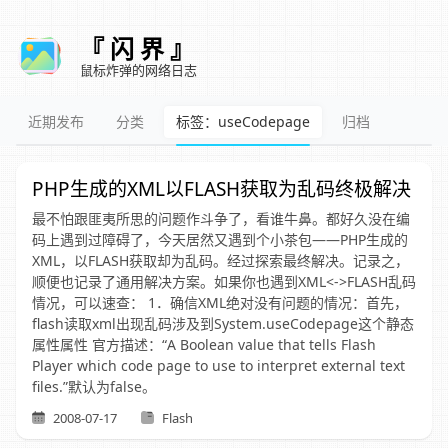
『 闪 界 』
鼠标炸弹的网络日志
近期发布
分类
标签：useCodepage
归档
PHP生成的XML以FLASH获取为乱码终极解决
最不怕跟匪夷所思的问题作斗争了，看谁牛鼻。都好久没在编
码上遇到过障碍了，今天居然又遇到个小茶包——PHP生成的
XML，以FLASH获取却为乱码。经过探索最终解决。记录之，
顺便也记录了通用解决方案。如果你也遇到XML<->FLASH乱码
情况，可以速查： 1．确信XML绝对没有问题的情况：首先，
flash读取xml出现乱码涉及到System.useCodepage这个静态
属性属性 官方描述：“A Boolean value that tells Flash
Player which code page to use to interpret external text
files.”默认为false。
2008-07-17
Flash