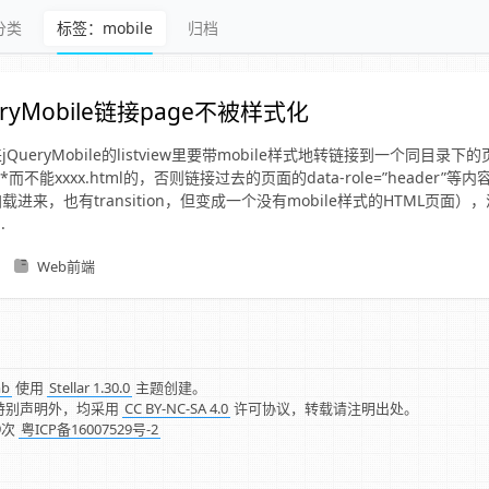
分类
标签：mobile
归档
eryMobile链接page不被样式化
QueryMobile的listview里要带mobile样式地转链接到一个同目录
html**而不能xxxx.html的，否则链接过去的页面的data-role=”header
进来，也有transition，但变成一个没有mobile样式的HTML页面）
.
Web前端
mb
使用
Stellar 1.30.0
主题创建。
特别声明外，均采用
CC BY-NC-SA 4.0
许可协议，转载请注明出处。
9
次
粤ICP备16007529号-2