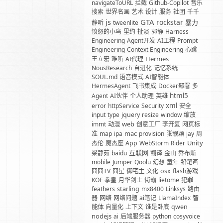
navigateToURL
拦截
Github-Copilot
音乐
搜索
世界名画
艺术
设计
服务
社团
千千
GTA
js
rockstar
暴力
静听
tweenlite
愤怒的小鸟
里约
扯淡
郭静
Harness
Engineering
Agent开发
AI工程
Prompt
Engineering
Context Engineering
心跳
Hermes
王立宏
难听
AI代理
NousResearch
自进化
记忆系统
SOUL.md
语音模式
AI智能体
HermesAgent
飞书集成
Docker部署
多
html5
Agent
AI伙伴
个人助理
英雄
xml
error
httpService
Security
安全
input
type
jquery
resize
window
缩放
web
immt
动漫
创意工厂
李开复
网页标
mac
准
map
ipa
provision
张靓颖
jay
周
Unity
杰伦
魔杰座
App
WebStorm
Rider
互联网
梁静茹
baidu
翻译
金山
乔布斯
mobile
Jumper
Qoolu
幻想
童年
铅笔画
囧囧TV
囧星
御宅主
文化
osx
flash游戏
KOF
拳皇
月华剑士
街霸
lietome
犯罪
feathers
starling
mx8400
Linksys
路由
器
网络
网络问题
ai笔记
LlamaIndex
智
能体
向量化
上下文
谁是卧底
qwen
nodejs
ai
后端服务器
python
cosyvoice