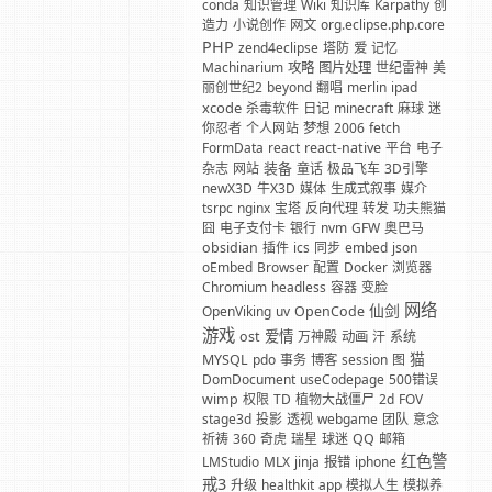
conda
知识管理
Wiki
知识库
Karpathy
创
造力
小说创作
网文
org.eclipse.php.core
PHP
zend4eclipse
塔防
爱
记忆
Machinarium
攻略
图片处理
世纪雷神
美
丽创世纪2
beyond
翻唱
merlin
ipad
xcode
杀毒软件
日记
minecraft
麻球
迷
你忍者
个人网站
梦想
2006
fetch
FormData
react
react-native
平台
电子
装备
杂志
网站
童话
极品飞车
3D引擎
newX3D
牛X3D
媒体
生成式叙事
媒介
tsrpc
nginx
宝塔
反向代理
转发
功夫熊猫
囧
电子支付卡
银行
nvm
GFW
奥巴马
obsidian
插件
ics
同步
embed
json
oEmbed
Browser
配置
Docker
浏览器
Chromium
headless
容器
变脸
网络
仙剑
OpenViking
uv
OpenCode
游戏
爱情
ost
万神殿
动画
汗
系统
猫
MYSQL
pdo
事务
博客
session
图
DomDocument
useCodepage
500错误
wimp
权限
TD
植物大战僵尸
2d
FOV
stage3d
投影
透视
webgame
团队
意念
祈祷
360
奇虎
瑞星
球迷
QQ
邮箱
红色警
LMStudio
MLX
jinja
报错
iphone
戒3
升级
healthkit
app
模拟人生
模拟养