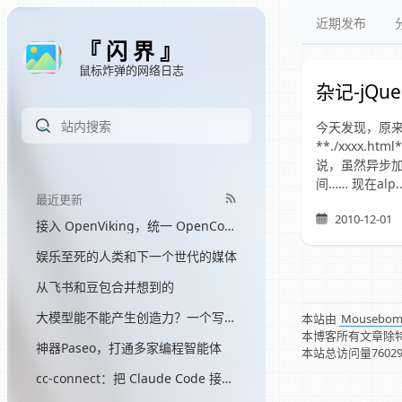
近期发布
『 闪 界 』
鼠标炸弹的网络日志
杂记-jQu
今天发现，原来j
**./xxxx.
说，虽然异步加载
间…… 现在alp..
最近更新
2010-12-01
接入 OpenViking，统一 OpenCode 和 Hermes 的记忆
娱乐至死的人类和下一个世代的媒体
从飞书和豆包合并想到的
大模型能不能产生创造力？一个写了三个月网文的程序员的答案
本站由
Mousebo
本博客所有文章除
神器Paseo，打通多家编程智能体
本站总访问量
7602
cc-connect：把 Claude Code 接入飞书