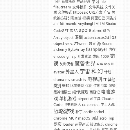
学习
file
小化
系统托盘
产品经理
文件操作
文件系统
fileStream
文件关
联
文件格式
httpbasic
URL方案
广告
总
搞笑
统被扔鞋引发血战
阿里巴巴
预告片
fdt
ant
mxmlc
AnythingLLM
LM
Studio
apple
xbmc
CodeGPT
IDEA
颜色
ios
深圳
Array
object
action
cocos2d
源
objective-c
GTween
效果
Sound
flashplayer
alchemy
ByteArray
内存
错
encode
gif
zip
开发资源
类库
1009
魔兽世界
误
404
iis
灰烬使者
asp
科幻
宇宙
外星人
avatar
计划
电视剧
其他
drama
mv
smash
tv
IT
类别
微软
比尔盖茨
优化
位图引擎
渲染
电脑游
动作游戏
黑神话悟空
西游记
戏
单机游戏
Claude
airport
AI工具
Code
飞书机器人
cc-connect
中土大战
战略游戏
补丁
cecile corbel
MCP
macOS
Chrome
调试
scrollTop
网页
loader
远程调试
错误备忘
chrome