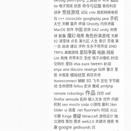
debug
工具软件
截图
peon-ping
将军
命令与征服
tw
电子竞技
凯恩
泰伯利亚
竞技游戏
战争
试玩
cntv
国家网络电视
手机
台
c++
cocos2dx
googleplay
java
太空
天籁
童声
终端
Ghostty
内存泄露
中国
unity
MacOS
软件
武侠
DAZ
材质
魔幻
角色扮演游戏
剧集
暗黑
球
无聊
X2
滚雪球
点名
第九区
人生
意识
灵魂
第
一念
启迪
建议
评判
东东不死传说
DND
星际争霸
电脑
网易
TRPG
桌面游戏
时空
List
拖拽
世界末日
圣经
强子对撞机
tween
补间
交响乐
星际
elva
eaze
ane
enya
libiconv
newAge
仙侠
董贞
星
模拟经营
座
水瓶座
疯狂农场
3D
itunesconnect
破解
飞书
豆包
字节跳
动
生命感悟
fellou
史诗
魔戒
amfphp
作品
remote
robotlegs
日历
swf
wmode
firefox
乱码
输入文本
控件
内部
机制
seo
mochi
snda
小游戏
赢利
Skin
时间
Slider
ui
高度
.net
fluorineFx
火山
悬疑
引擎
fringe
Minecraft
游戏设计
独
立游戏
策划
需求
web2.0
关键词
搜索
有
google
IE
趣
getBounds