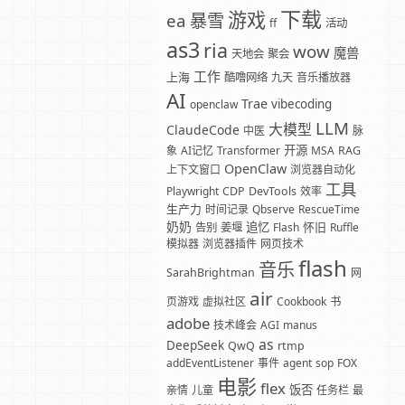
下载
游戏
暴雪
ea
ff
活动
as3
ria
wow
魔兽
天地会
聚会
工作
上海
酷噜网络
九天
音乐播放器
AI
Trae
vibecoding
openclaw
LLM
大模型
ClaudeCode
中医
脉
开源
象
AI记忆
Transformer
MSA
RAG
OpenClaw
上下文窗口
浏览器自动化
工具
Playwright
CDP
DevTools
效率
生产力
时间记录
Qbserve
RescueTime
奶奶
追忆
怀旧
告别
姜堰
Flash
Ruffle
模拟器
浏览器插件
网页技术
flash
音乐
SarahBrightman
网
air
页游戏
虚拟社区
Cookbook
书
adobe
技术峰会
AGI
manus
as
DeepSeek
QwQ
rtmp
addEventListener
事件
agent
sop
FOX
电影
flex
饭否
亲情
儿童
任务栏
最