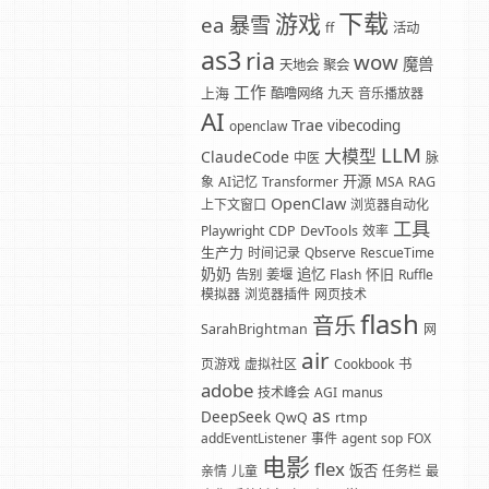
下载
游戏
暴雪
ea
ff
活动
as3
ria
wow
魔兽
天地会
聚会
工作
上海
酷噜网络
九天
音乐播放器
AI
Trae
vibecoding
openclaw
LLM
大模型
ClaudeCode
中医
脉
开源
象
AI记忆
Transformer
MSA
RAG
OpenClaw
上下文窗口
浏览器自动化
工具
Playwright
CDP
DevTools
效率
生产力
时间记录
Qbserve
RescueTime
奶奶
追忆
怀旧
告别
姜堰
Flash
Ruffle
模拟器
浏览器插件
网页技术
flash
音乐
SarahBrightman
网
air
页游戏
虚拟社区
Cookbook
书
adobe
技术峰会
AGI
manus
as
DeepSeek
QwQ
rtmp
addEventListener
事件
agent
sop
FOX
电影
flex
饭否
亲情
儿童
任务栏
最