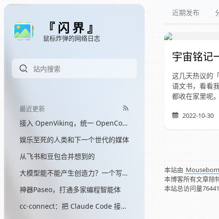
近期发布
『 闪 界 』
鼠标炸弹的网络日志
宇宙铭记
这几天热议的
语文书，看看
都收在家里呢
最近更新
2022-10-30
接入 OpenViking，统一 OpenCode 和 Hermes 的记忆
娱乐至死的人类和下一个世代的媒体
从飞书和豆包合并想到的
本站由
Mousebo
大模型能不能产生创造力？一个写了三个月网文的程序员的答案
本博客所有文章除
本站总访问量
7644
神器Paseo，打通多家编程智能体
cc-connect：把 Claude Code 接入飞书