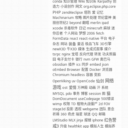
conda
知识管理
Wiki
知识库
Karpathy
创
造力
小说创作
网文
org.eclipse.php.core
PHP
zend4eclipse
塔防
爱
记忆
Machinarium
攻略
图片处理
世纪雷神
美
丽创世纪2
beyond
翻唱
merlin
ipad
xcode
杀毒软件
日记
minecraft
麻球
迷
你忍者
个人网站
梦想
2006
fetch
FormData
react
react-native
平台
电子
装备
杂志
网站
童话
极品飞车
3D引擎
newX3D
牛X3D
媒体
生成式叙事
媒介
tsrpc
nginx
宝塔
反向代理
转发
功夫熊猫
囧
电子支付卡
银行
nvm
GFW
奥巴马
obsidian
插件
ics
同步
embed
json
oEmbed
Browser
配置
Docker
浏览器
Chromium
headless
容器
变脸
网络
仙剑
OpenViking
uv
OpenCode
游戏
爱情
ost
万神殿
动画
汗
系统
猫
MYSQL
pdo
事务
博客
session
图
DomDocument
useCodepage
500错误
wimp
权限
TD
植物大战僵尸
2d
FOV
stage3d
投影
透视
webgame
团队
意念
祈祷
360
奇虎
瑞星
球迷
QQ
邮箱
红色警
LMStudio
MLX
jinja
报错
iphone
戒3
升级
healthkit
app
模拟人生
模拟养