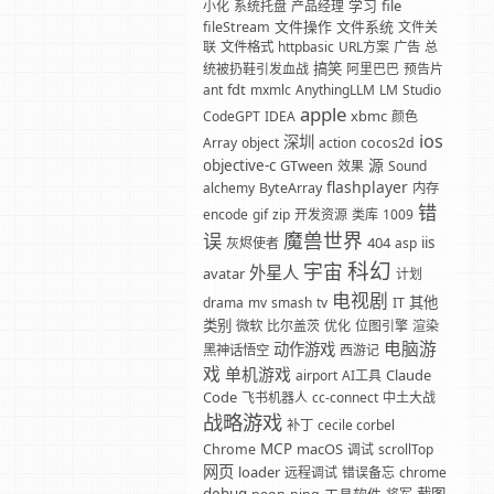
学习
file
小化
系统托盘
产品经理
文件操作
文件系统
fileStream
文件关
联
文件格式
httpbasic
URL方案
广告
总
搞笑
统被扔鞋引发血战
阿里巴巴
预告片
fdt
ant
mxmlc
AnythingLLM
LM
Studio
apple
xbmc
CodeGPT
IDEA
颜色
ios
深圳
Array
object
action
cocos2d
源
objective-c
GTween
效果
Sound
flashplayer
alchemy
ByteArray
内存
错
encode
gif
zip
开发资源
类库
1009
魔兽世界
误
404
iis
灰烬使者
asp
科幻
宇宙
外星人
avatar
计划
电视剧
其他
drama
mv
smash
tv
IT
类别
微软
比尔盖茨
优化
位图引擎
渲染
电脑游
动作游戏
黑神话悟空
西游记
戏
单机游戏
Claude
airport
AI工具
Code
飞书机器人
cc-connect
中土大战
战略游戏
补丁
cecile corbel
MCP
macOS
Chrome
调试
scrollTop
网页
loader
远程调试
错误备忘
chrome