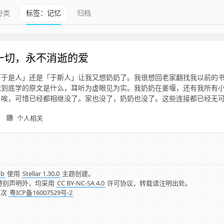
分类
标签：记忆
归档
一切，永不消逝的爱
「于是人」还是「于斯人」让我又想奶奶了。我很想回老家翻找我以前的
我到底学的原文是什么，耳听为虚眼见为实。我奶奶在姜堰，还有我所有
。唉，可惜已经都相继没了。家也没了，奶奶也没了。这些连接都已经无
个人相关
mb
使用
Stellar 1.30.0
主题创建。
特别声明外，均采用
CC BY-NC-SA 4.0
许可协议，转载请注明出处。
1
次
粤ICP备16007529号-2