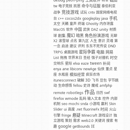
debug
工具软件
截图
peon-ping
将军
命令与征服
tw
电子竞技
凯恩
泰伯利亚
竞技游戏
战争
试玩
cntv
国家网络电视
手机
台
c++
cocos2dx
googleplay
java
太空
天籁
童声
终端
Ghostty
内存泄露
中国
unity
MacOS
软件
武侠
DAZ
材质
魔幻
角色扮演游戏
剧集
暗黑
球
无聊
X2
滚雪球
点名
第九区
人生
意识
灵魂
第
一念
启迪
建议
评判
东东不死传说
DND
星际争霸
电脑
网易
TRPG
桌面游戏
时空
List
拖拽
世界末日
圣经
强子对撞机
tween
补间
交响乐
星际
elva
eaze
ane
enya
libiconv
newAge
仙侠
董贞
星
模拟经营
座
水瓶座
疯狂农场
3D
itunesconnect
破解
飞书
豆包
字节跳
动
生命感悟
fellou
史诗
魔戒
amfphp
作品
remote
robotlegs
日历
swf
wmode
firefox
乱码
输入文本
控件
内部
机制
seo
mochi
snda
小游戏
赢利
Skin
时间
Slider
ui
高度
.net
fluorineFx
火山
悬疑
引擎
fringe
Minecraft
游戏设计
独
立游戏
策划
需求
web2.0
关键词
搜索
有
google
IE
趣
getBounds