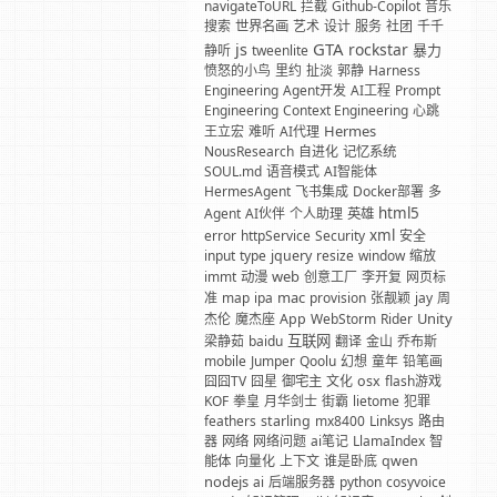
navigateToURL
拦截
Github-Copilot
音乐
搜索
世界名画
艺术
设计
服务
社团
千千
GTA
js
rockstar
暴力
静听
tweenlite
愤怒的小鸟
里约
扯淡
郭静
Harness
Engineering
Agent开发
AI工程
Prompt
Engineering
Context Engineering
心跳
Hermes
王立宏
难听
AI代理
NousResearch
自进化
记忆系统
SOUL.md
语音模式
AI智能体
HermesAgent
飞书集成
Docker部署
多
html5
Agent
AI伙伴
个人助理
英雄
xml
error
httpService
Security
安全
input
type
jquery
resize
window
缩放
web
immt
动漫
创意工厂
李开复
网页标
mac
准
map
ipa
provision
张靓颖
jay
周
Unity
杰伦
魔杰座
App
WebStorm
Rider
互联网
梁静茹
baidu
翻译
金山
乔布斯
mobile
Jumper
Qoolu
幻想
童年
铅笔画
囧囧TV
囧星
御宅主
文化
osx
flash游戏
KOF
拳皇
月华剑士
街霸
lietome
犯罪
feathers
starling
mx8400
Linksys
路由
器
网络
网络问题
ai笔记
LlamaIndex
智
能体
向量化
上下文
谁是卧底
qwen
nodejs
ai
后端服务器
python
cosyvoice