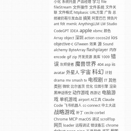
学习
file
小化
系统托盘
产品经理
文件操作
文件系统
fileStream
文件关
联
文件格式
httpbasic
URL方案
广告
总
搞笑
统被扔鞋引发血战
阿里巴巴
预告片
fdt
ant
mxmlc
AnythingLLM
LM
Studio
apple
xbmc
CodeGPT
IDEA
颜色
ios
深圳
Array
object
action
cocos2d
源
objective-c
GTween
效果
Sound
flashplayer
alchemy
ByteArray
内存
错
encode
gif
zip
开发资源
类库
1009
魔兽世界
误
404
iis
灰烬使者
asp
科幻
宇宙
外星人
avatar
计划
电视剧
其他
drama
mv
smash
tv
IT
类别
微软
比尔盖茨
优化
位图引擎
渲染
电脑游
动作游戏
黑神话悟空
西游记
戏
单机游戏
Claude
airport
AI工具
Code
飞书机器人
cc-connect
中土大战
战略游戏
补丁
cecile corbel
MCP
macOS
Chrome
调试
scrollTop
网页
loader
远程调试
错误备忘
chrome