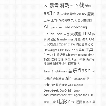
下载
游戏
暴雪
ea
ff
活动
as3
ria
wow
魔兽
天地会
聚会
工作
上海
酷噜网络
九天
音乐播放器
AI
Trae
vibecoding
openclaw
LLM
大模型
ClaudeCode
中医
脉
开源
象
AI记忆
Transformer
MSA
RAG
OpenClaw
上下文窗口
浏览器自动化
工具
Playwright
CDP
DevTools
效率
生产力
时间记录
Qbserve
RescueTime
奶奶
追忆
怀旧
告别
姜堰
Flash
Ruffle
模拟器
浏览器插件
网页技术
flash
音乐
SarahBrightman
网
air
页游戏
虚拟社区
Cookbook
书
adobe
技术峰会
AGI
manus
as
DeepSeek
QwQ
rtmp
addEventListener
事件
agent
sop
FOX
电影
flex
饭否
亲情
儿童
任务栏
最