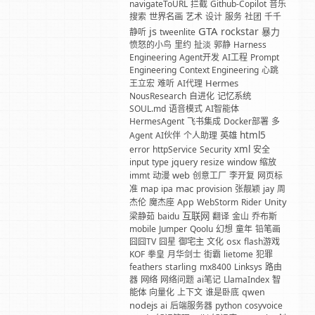
navigateToURL
拦截
Github-Copilot
音乐
搜索
世界名画
艺术
设计
服务
社团
千千
GTA
js
rockstar
暴力
静听
tweenlite
愤怒的小鸟
里约
扯淡
郭静
Harness
Engineering
Agent开发
AI工程
Prompt
Engineering
Context Engineering
心跳
Hermes
王立宏
难听
AI代理
NousResearch
自进化
记忆系统
SOUL.md
语音模式
AI智能体
HermesAgent
飞书集成
Docker部署
多
html5
Agent
AI伙伴
个人助理
英雄
xml
error
httpService
Security
安全
input
type
jquery
resize
window
缩放
web
immt
动漫
创意工厂
李开复
网页标
mac
准
map
ipa
provision
张靓颖
jay
周
Unity
杰伦
魔杰座
App
WebStorm
Rider
互联网
梁静茹
baidu
翻译
金山
乔布斯
mobile
Jumper
Qoolu
幻想
童年
铅笔画
囧囧TV
囧星
御宅主
文化
osx
flash游戏
KOF
拳皇
月华剑士
街霸
lietome
犯罪
feathers
starling
mx8400
Linksys
路由
器
网络
网络问题
ai笔记
LlamaIndex
智
能体
向量化
上下文
谁是卧底
qwen
nodejs
ai
后端服务器
python
cosyvoice