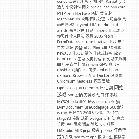
conda
知识管理
Wiki
知识库
Karpathy
创
造力
小说创作
网文
org.eclipse.php.core
PHP
zend4eclipse
塔防
爱
记忆
Machinarium
攻略
图片处理
世纪雷神
美
丽创世纪2
beyond
翻唱
merlin
ipad
xcode
杀毒软件
日记
minecraft
麻球
迷
你忍者
个人网站
梦想
2006
fetch
FormData
react
react-native
平台
电子
装备
杂志
网站
童话
极品飞车
3D引擎
newX3D
牛X3D
媒体
生成式叙事
媒介
tsrpc
nginx
宝塔
反向代理
转发
功夫熊猫
囧
电子支付卡
银行
nvm
GFW
奥巴马
obsidian
插件
ics
同步
embed
json
oEmbed
Browser
配置
Docker
浏览器
Chromium
headless
容器
变脸
网络
仙剑
OpenViking
uv
OpenCode
游戏
爱情
ost
万神殿
动画
汗
系统
猫
MYSQL
pdo
事务
博客
session
图
DomDocument
useCodepage
500错误
wimp
权限
TD
植物大战僵尸
2d
FOV
stage3d
投影
透视
webgame
团队
意念
祈祷
360
奇虎
瑞星
球迷
QQ
邮箱
红色警
LMStudio
MLX
jinja
报错
iphone
戒3
升级
healthkit
app
模拟人生
模拟养