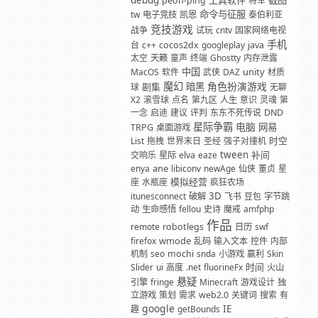
debug
工具软件
截图
peon-ping
将军
命令与征服
tw
电子竞技
凯恩
泰伯利亚
竞技游戏
战争
试玩
cntv
国家网络电视
手机
台
c++
cocos2dx
googleplay
java
太空
天籁
童声
终端
Ghostty
内存泄露
中国
unity
MacOS
软件
武侠
DAZ
材质
魔幻
角色扮演游戏
剧集
暗黑
球
无聊
X2
滚雪球
点名
第九区
人生
意识
灵魂
第
一念
启迪
建议
评判
东东不死传说
DND
星际争霸
电脑
网易
TRPG
桌面游戏
时空
List
拖拽
世界末日
圣经
强子对撞机
tween
补间
交响乐
星际
elva
eaze
ane
enya
libiconv
newAge
仙侠
董贞
星
模拟经营
座
水瓶座
疯狂农场
3D
itunesconnect
破解
飞书
豆包
字节跳
动
生命感悟
fellou
史诗
魔戒
amfphp
作品
remote
robotlegs
日历
swf
wmode
firefox
乱码
输入文本
控件
内部
机制
seo
mochi
snda
小游戏
赢利
Skin
时间
Slider
ui
高度
.net
fluorineFx
火山
悬疑
引擎
fringe
Minecraft
游戏设计
独
立游戏
策划
需求
web2.0
关键词
搜索
有
google
IE
趣
getBounds