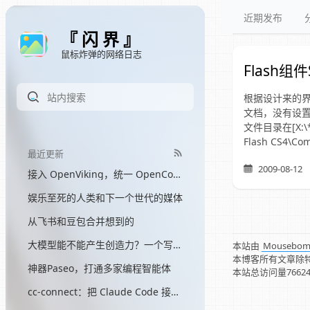
近期发布
『 闪 界 』
鼠标炸弹的网络日志
Flash组件
根据设计来的界面
文档，没有设置Sl
文件目录在[X:\**
Flash CS4\Com
最近更新
2009-08-12
接入 OpenViking，统一 OpenCode 和 Hermes 的记忆
娱乐至死的人类和下一个世代的媒体
从飞书和豆包合并想到的
大模型能不能产生创造力？一个写了三个月网文的程序员的答案
本站由
Mousebo
本博客所有文章除
神器Paseo，打通多家编程智能体
本站总访问量
7662
cc-connect：把 Claude Code 接入飞书