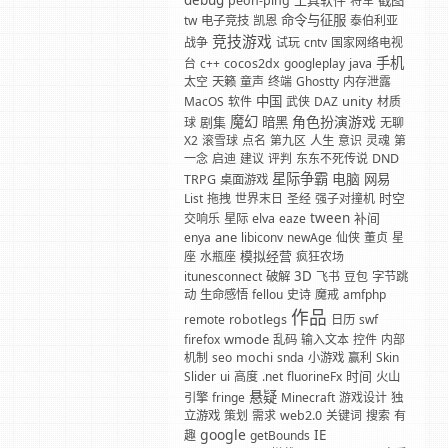
debug
工具软件
截图
peon-ping
将军
命令与征服
tw
电子竞技
凯恩
泰伯利亚
竞技游戏
战争
试玩
cntv
国家网络电视
手机
台
c++
cocos2dx
googleplay
java
太空
天籁
童声
终端
Ghostty
内存泄露
中国
unity
MacOS
软件
武侠
DAZ
材质
魔幻
角色扮演游戏
剧集
暗黑
球
无聊
X2
滚雪球
点名
第九区
人生
意识
灵魂
第
一念
启迪
建议
评判
东东不死传说
DND
星际争霸
电脑
网易
TRPG
桌面游戏
时空
List
拖拽
世界末日
圣经
强子对撞机
tween
补间
交响乐
星际
elva
eaze
ane
enya
libiconv
newAge
仙侠
董贞
星
模拟经营
座
水瓶座
疯狂农场
3D
itunesconnect
破解
飞书
豆包
字节跳
动
生命感悟
fellou
史诗
魔戒
amfphp
作品
remote
robotlegs
日历
swf
wmode
firefox
乱码
输入文本
控件
内部
机制
seo
mochi
snda
小游戏
赢利
Skin
时间
Slider
ui
高度
.net
fluorineFx
火山
悬疑
引擎
fringe
Minecraft
游戏设计
独
立游戏
策划
需求
web2.0
关键词
搜索
有
google
IE
趣
getBounds