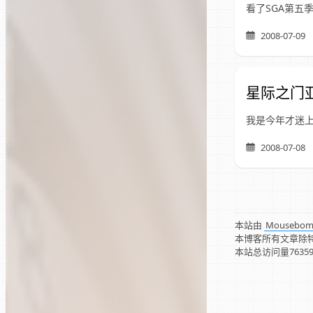
看了SGA第五季
2008-07-09
星际之门亚
我是今年才迷上
2008-07-08
本站由
Mousebo
本博客所有文章除
本站总访问量
7635