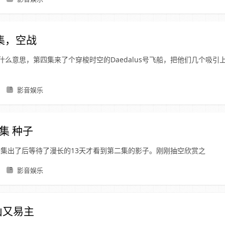
4集，空战
什么意思，第四集来了个穿梭时空的Daedalus号飞船，把他们几个吸引
影音娱乐
二集 种子
一集出了后等待了漫长的13天才看到第二集的影子。刚刚抽空欣赏之
影音娱乐
江山又易主