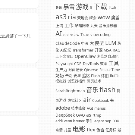
下载
游戏
暴雪
ea
ff
活动
as3
ria
wow
魔兽
天地会
聚会
工作
上海
酷噜网络
九天
音乐播放器
AI
Trae
vibecoding
openclaw
上去周游了一下几
LLM
大模型
ClaudeCode
中医
脉
开源
象
AI记忆
Transformer
MSA
RAG
OpenClaw
上下文窗口
浏览器自动化
工具
Playwright
CDP
DevTools
效率
生产力
时间记录
Qbserve
RescueTime
奶奶
追忆
怀旧
告别
姜堰
Flash
Ruffle
模拟器
浏览器插件
网页技术
flash
音乐
SarahBrightman
网
air
页游戏
虚拟社区
Cookbook
书
adobe
技术峰会
AGI
manus
as
DeepSeek
QwQ
rtmp
addEventListener
事件
agent
sop
FOX
电影
flex
饭否
亲情
儿童
任务栏
最