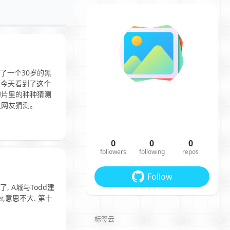
布了一个30岁的黑
，今天看到了这个
幻片里的种种猜测
发网友猜测。
0
0
0
followers
following
repos
Follow
, A城与Todd建
r,意思不大. 第十
标签云