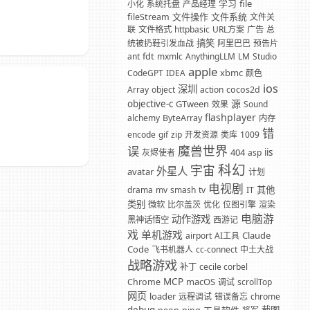
学习
file
小化
系统托盘
产品经理
文件操作
文件系统
fileStream
文件关
联
文件格式
httpbasic
URL方案
广告
总
搞笑
统被扔鞋引发血战
阿里巴巴
预告片
fdt
ant
mxmlc
AnythingLLM
LM
Studio
apple
xbmc
CodeGPT
IDEA
颜色
ios
深圳
Array
object
action
cocos2d
源
objective-c
GTween
效果
Sound
flashplayer
alchemy
ByteArray
内存
错
encode
gif
zip
开发资源
类库
1009
魔兽世界
误
404
iis
灰烬使者
asp
科幻
宇宙
外星人
avatar
计划
电视剧
其他
drama
mv
smash
tv
IT
类别
微软
比尔盖茨
优化
位图引擎
渲染
电脑游
动作游戏
黑神话悟空
西游记
戏
单机游戏
Claude
airport
AI工具
Code
飞书机器人
cc-connect
中土大战
战略游戏
补丁
cecile corbel
MCP
macOS
Chrome
调试
scrollTop
网页
loader
远程调试
错误备忘
chrome