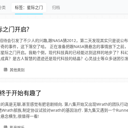
分类
标签：星际之门
归档
际之门开启?
的招待会引发了不少人的兴趣,跟NASA猜2012，第二天发现其实只是说公
奇的事件，这下落空了哈。 正在准备把跟NASA猜悬念的事情放下之前
湾星际之门开启。我勒个倒，现代科技真的已经能达到这样的地步了？科
以成真？是古人智慧的遗迹还是现代科技的结晶？心灵战士等众多谜团引
其他类别
情终于开始有趣了
看的真是无聊,甚至感觉有肥皂剧倾向. 第八集开始又出现Wrath的团队行动了
Wrath部族,制定协议试验对wrath的基因治疗. 第九集又遇到一个Runne
悬念横生,很值得一看!
影音娱乐