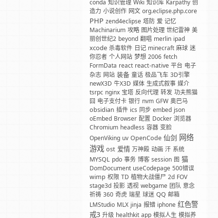
conda
知识管理
Wiki
知识库
Karpathy
创
造力
小说创作
网文
org.eclipse.php.core
PHP
zend4eclipse
塔防
爱
记忆
Machinarium
攻略
图片处理
世纪雷神
美
丽创世纪2
beyond
翻唱
merlin
ipad
xcode
杀毒软件
日记
minecraft
麻球
迷
你忍者
个人网站
梦想
2006
fetch
FormData
react
react-native
平台
电子
装备
杂志
网站
童话
极品飞车
3D引擎
newX3D
牛X3D
媒体
生成式叙事
媒介
tsrpc
nginx
宝塔
反向代理
转发
功夫熊猫
囧
电子支付卡
银行
nvm
GFW
奥巴马
obsidian
插件
ics
同步
embed
json
oEmbed
Browser
配置
Docker
浏览器
Chromium
headless
容器
变脸
网络
仙剑
OpenViking
uv
OpenCode
游戏
爱情
ost
万神殿
动画
汗
系统
猫
MYSQL
pdo
事务
博客
session
图
DomDocument
useCodepage
500错误
wimp
权限
TD
植物大战僵尸
2d
FOV
stage3d
投影
透视
webgame
团队
意念
祈祷
360
奇虎
瑞星
球迷
QQ
邮箱
红色警
LMStudio
MLX
jinja
报错
iphone
戒3
升级
healthkit
app
模拟人生
模拟养