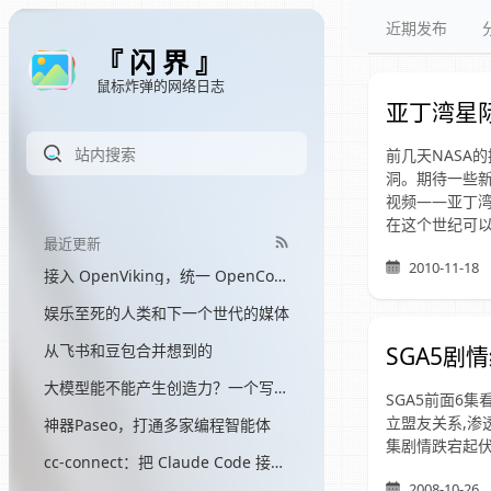
近期发布
『 闪 界 』
鼠标炸弹的网络日志
亚丁湾星
前几天NASA
洞。期待一些新
视频——亚丁
在这个世纪可
最近更新
2010-11-18
接入 OpenViking，统一 OpenCode 和 Hermes 的记忆
娱乐至死的人类和下一个世代的媒体
从飞书和豆包合并想到的
SGA5剧
大模型能不能产生创造力？一个写了三个月网文的程序员的答案
SGA5前面6集
立盟友关系,渗透
神器Paseo，打通多家编程智能体
集剧情跌宕起伏
cc-connect：把 Claude Code 接入飞书
2008-10-26