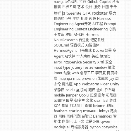
navigateToURL
拦截
Github-Copilot
音乐
搜索
世界名画
艺术
设计
服务
社团
千千
GTA
js
rockstar
暴力
静听
tweenlite
愤怒的小鸟
里约
扯淡
郭静
Harness
Engineering
Agent开发
AI工程
Prompt
Engineering
Context Engineering
心跳
Hermes
王立宏
难听
AI代理
NousResearch
自进化
记忆系统
SOUL.md
语音模式
AI智能体
HermesAgent
飞书集成
Docker部署
多
html5
Agent
AI伙伴
个人助理
英雄
xml
error
httpService
Security
安全
input
type
jquery
resize
window
缩放
web
immt
动漫
创意工厂
李开复
网页标
mac
准
map
ipa
provision
张靓颖
jay
周
Unity
杰伦
魔杰座
App
WebStorm
Rider
互联网
梁静茹
baidu
翻译
金山
乔布斯
mobile
Jumper
Qoolu
幻想
童年
铅笔画
囧囧TV
囧星
御宅主
文化
osx
flash游戏
KOF
拳皇
月华剑士
街霸
lietome
犯罪
feathers
starling
mx8400
Linksys
路由
器
网络
网络问题
ai笔记
LlamaIndex
智
能体
向量化
上下文
谁是卧底
qwen
nodejs
ai
后端服务器
python
cosyvoice