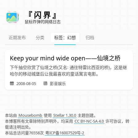
『 闪 界 』
鼠标炸弹的网络日志
近期发布
分类
标签：幻想
归档
Keep your mind wide open——仙境之桥
下午抽空欣赏了仙境之桥(又名: 通往特雷比西亚的桥)，这是继
哈尔的移动城堡后让我最喜欢的童话寓言电影。
2008-08-05
影音娱乐
本站由
Mousebomb
使用
Stellar 1.30.0
主题创建。
本博客所有文章除特别声明外，均采用
CC BY-NC-SA 4.0
许可协议，转
载请注明出处。
本站总访问量
76558
次
粤ICP备16007529号-2