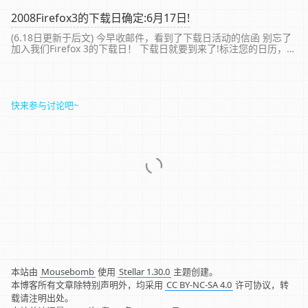
800Mbps以上。问题源于路由器误判外网速度，导致设备间带宽被
限制，正确配置后网络性能恢复正常。
2008Firefox3的下载日确定:6月17日!
(6.18日更新于后文) 今早收邮件，看到了下载日活动的信函 别忘了
加入我们Firefox 3的下载日！ 下载日就要到来了!标注您的日历，写
在手心上，或者贴个小记事贴。下载日会在2008年June月17日开
始。 承诺分布图 hoh...
快来参与讨论吧~
本站由
Mousebomb
使用
Stellar 1.30.0
主题创建。
本博客所有文章除特别声明外，均采用
CC BY-NC-SA 4.0
许可协议，转
载请注明出处。