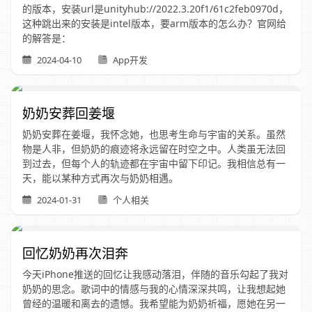
的版本，安装url是unityhub://2022.3.20f1/61c2feb0970d，
这种跳出来的安装是intel版本，要arm版本的怎么办？官网给
的解答是：
2024-04-10
App开发
奶奶安葬回姜堰
奶奶安葬在姜堰，我怀念她，也思考生命与宇宙的关系。虽然
物是人非，但奶奶的痕迹将永远留在时空之中。人类虽无法回
到过去，但每个人的轨迹都在宇宙中留下印记。我相信总有一
天，能以某种方式再次与奶奶相遇。
2024-01-31
个人相关
回忆奶奶再次泪奔
今天iPhone推送的回忆让我感动落泪，伴随的音乐勾起了我对
奶奶的思念。歌词中的情感与我的心情深深共鸣，让我想起她
曾经的温暖和离去的遗憾。我希望能为奶奶祈福，愿她在另一