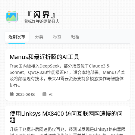
『 闪 界 』
鼠标炸弹的网络日志
近期发布
分类
标签
归档
Manus和最近折腾的AI工具
Trae国内版接入DeepSeek，部分场景优于Claude3.5-
Sonnet。QwQ-32B性能接近R1，适合本地部署。Manus若普
及将颠覆现有技术，未来AI需云资源支持多模态操作与智能体
协作。
2025-03-06
AI
使用Linksys MX8400 访问互联网网速慢的问
题
升级千兆宽带后网速仍仅百兆，经测试发现是Linksys路由器限