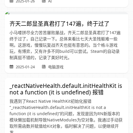
2025-01-26
AI
齐天二郎显圣真君打了147遍，终于过了
小马喽拼尽全力苦苦屡败屡战，齐天二郎显圣真君打了147遍
终于过了，自己记录一下。总体来看比七天大圣残躯难一些
啊。这游戏，慢慢玩复战齐天也挺有意思的。当个格斗游戏
玩，有博弈，又有许多不同build可以尝试。Steam的自动录
制真挺不错的，记录了美好时光。
2025-01-24
电脑游戏
_reactNativeHealth.default.initHealthKit is
not a function (it is undefined) 报错
我遇到了React Native HealthKit初始化报错
“_reactNativeHealth.default.initHealthKit is not a
function (it is undefined)”的问题，发现是因为RN新版本的
模块懒加载机制导致NativeModules为空对象。我通过手动获
取所需函数并赋值给Kit对象，临时解决了问题，以便继续开
发。