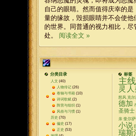
容纳恶魔的灵魂，即将成为恶魔
自己的眼睛。然而值得庆幸的是
量的缘故，毁损眼睛并不会使他
的世界。同普通的视力相比，尽
处。
阅读全文 »
分类目录
标签
主线
人文
(40)
灵
人
人物传记
(26)
卷轴与书籍
(10)
怒风
克尔
诗词歌赋
(2)
德加
阵营与组织
(1)
圣骑士
风俗与习惯
(1)
历史
(70)
奎尔萨
亲
偏史
(17)
小说
正史
(53)
瑞斯
地理
(4)