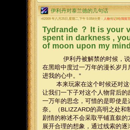
伊利丹对泰兰德的几句话
>‖2009 年八月25日,星期二,下午 5:05‖分类：
人物传记
‖
给我留
Tydrande ？ It is your v
spent in darkness , your
of moon upon my mind
伊利丹被解禁的时候，说的
在黑暗中度过一万年的漫长岁月
进我的心中。”
本来玩家在这个时候还对这位
让我们一下子对这个人物背后的
一万年的思念，可惜的是即使是
奈。（BLIZZARD的高明之处
剧情的称述不会采取平铺直叙的
展开合理的想象，通过线索的逐