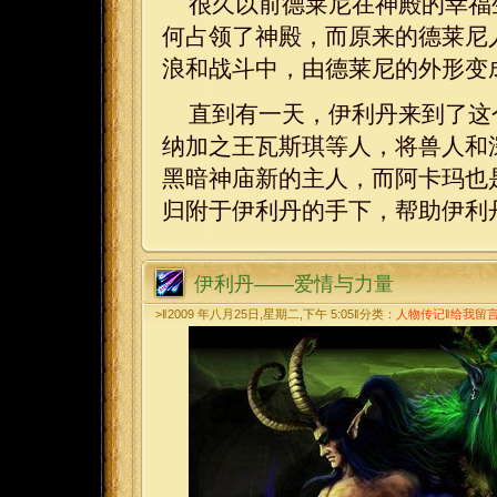
很久以前德莱尼在神殿的幸福
何占领了神殿，而原来的德莱尼
浪和战斗中，由德莱尼的外形变
直到有一天，伊利丹来到了这
纳加之王瓦斯琪等人，将兽人和
黑暗神庙新的主人，而阿卡玛也
归附于伊利丹的手下，帮助伊利
伊利丹——爱情与力量
>‖2009 年八月25日,星期二,下午 5:05‖分类：
人物传记
‖
给我留