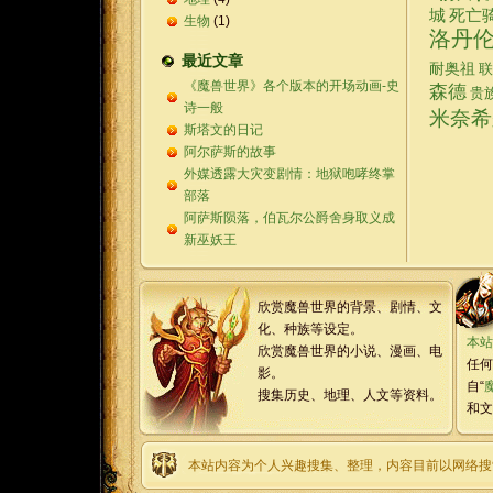
城
死亡
生物
(1)
洛丹
最近文章
耐奥祖
联
《魔兽世界》各个版本的开场动画-史
森德
贵
诗一般
米奈希
斯塔文的日记
阿尔萨斯的故事
外媒透露大灾变剧情：地狱咆哮终掌
部落
阿萨斯陨落，伯瓦尔公爵舍身取义成
新巫妖王
欣赏魔兽世界的背景、剧情、文
化、种族等设定。
本站
欣赏魔兽世界的小说、漫画、电
任何
影。
自“
搜集历史、地理、人文等资料。
和文
本站内容为个人兴趣搜集、整理，内容目前以网络搜