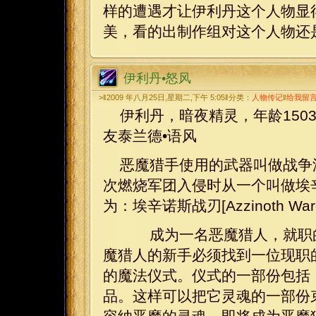
样的遭遇才让伊利丹这个人物显
美，看的出制作组对这个人物还
伊利丹•怒风
>‖2009 年八月25日,星期二,下午 5:05‖分类：
人物传记
‖
给我留
伊利丹，暗夜精灵，年龄150
友泰兰德•语风
恶魔猎手使用的武器叫做战争涡轮
次燃烧军团入侵时从一个叫做埃辛诺
为：埃辛诺斯战刃[Azzinoth Wargl
成为一名恶魔猎人，就职的
魔猎人的新手必须找到一位现职
的魔法仪式。仪式的一部份包括
品。这样可以把它灵魂的一部份