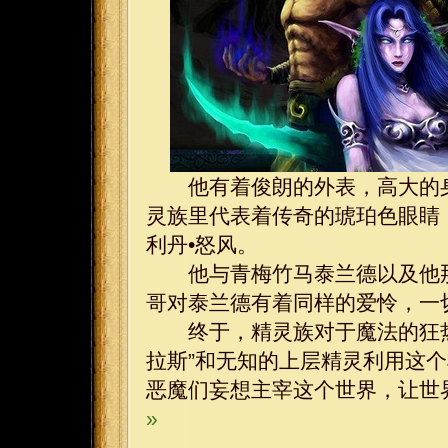
他有着俊朗的外表，高大的身
灵族里代表着传奇的琥珀色眼睛
利丹•怒风。
他与青梅竹马泰兰德以及他那
哥对泰兰德有着同样的爱怜，一
终于，精灵族对于魔法的狂热
拉斯”和无知的上层精灵利用这
恶魔们妄想主宰这个世界，让世
»