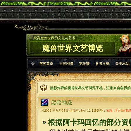
欣赏魔兽世界的文化与艺术
魔兽世界文艺博览
博客首页
主线剧情
英雄谱
参考文献
关于本站
鼠标炸弹的魔兽世界文艺博览手札，汇集来自各界的
黑暗神殿
>‖2009 年九月25日,星期五,上午 11:11‖分类：
地理
,
正史
‖
给我
根据阿卡玛回忆的部分资