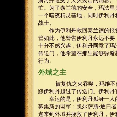
斯河并遭受了天灾袭击的消息。
忙。为了泰兰德的安全，玛法里
一个暗夜精灵基地，同时伊利丹
战士。
作为伊利丹救回泰兰德的报答
管如此，他警告伊利丹永远不要
十分不感兴趣，伊利丹同意了玛
传送门，他希望在那里能够躲避
行为。
外域之主
被复仇之火吞噬，玛维不停
踪伊利丹越过了传送门。伊利丹
幸运的是，伊利丹孤身一人的
募集新的盟军：凯尔萨斯•逐日
迦来到外域并拯救了伊利丹，伊