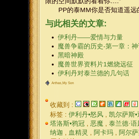
限的空间默默的看着你….”
PP的泰MM你是否知道遥远的
与此相关的文章:
伊利丹——爱情与力量
魔兽争霸的历史-第一章：神
黑暗神殿
魔兽世界资料片1燃烧远征
伊利丹对泰兰德的几句话
Arthas,My Son
收藏到 :
标签 :
伊利丹•怒风
,
凯尔萨斯•
塔洛斯•鸦冠
,
恶魔
,
泰兰德·语
纳迦
,
血精灵
,
阿卡玛
,
阿尔萨