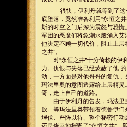
很快，伊利丹就等到了这个
底堕落，竟然准备利用“永恒之
斯的时空之门后深为震怒与恐慌
军团的恶魔们将象潮水般涌入艾
他决定不顾一切代价，阻止上层
之井”。
对“永恒之井”十分倚赖的伊利
力。仇恨与失落已经蒙蔽了他 
动，一方面是对他哥哥的复仇，
玛法里奥的意图透露给上层精灵
哥，走上自己的道路。
由于伊利丹的告发，玛法里奥
败。等玛法里奥带领着德鲁伊们杀
埋伏、严阵以待。整个秘密行动
还是侥幸地摧毁了“永恒之井”，