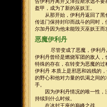
告伊利丹离开艾泽拉斯永远不要
盔甲，成为了新的巫妖王。
从那开始，伊利丹返回了黑色
传送门保持封印而战斗的同时，
尔加丹因为他未能毁灭巫妖王而
恶魔伊利丹
尽管变成了恶魔，伊利丹从
伊利丹曾经是燃烧军团的敌人，
特殊的存在，在转变为恶魔的过
伊利丹 本质上是邪恶和凶残的
的野心和他对力量的饥渴之间的
手。
因为伊利丹情况的唯一性，没
持续到什么时候。
在冰封王座的巅峰之战