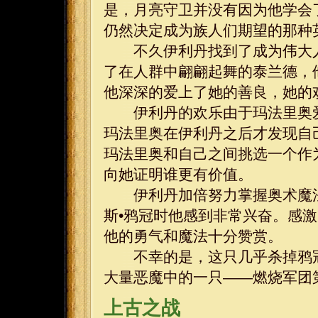
是，月亮守卫并没有因为他学会
仍然决定成为族人们期望的那种
不久伊利丹找到了成为伟大人
了在人群中翩翩起舞的泰兰德，
他深深的爱上了她的善良，她的
伊利丹的欢乐由于玛法里奥爱
玛法里奥在伊利丹之后才发现自
玛法里奥和自己之间挑选一个作
向她证明谁更有价值。
伊利丹加倍努力掌握奥术魔法
斯•鸦冠时他感到非常兴奋。感
他的勇气和魔法十分赞赏。
不幸的是，这只几乎杀掉鸦冠
大量恶魔中的一只——燃烧军团
上古之战