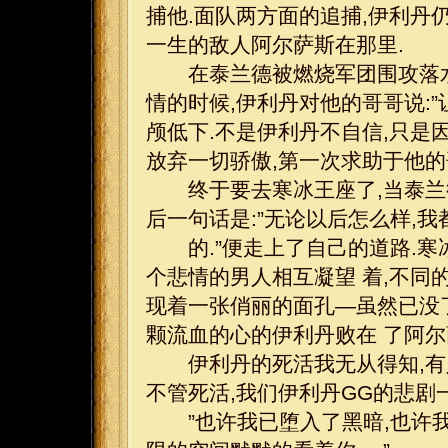
捕他.面队两方面的追捕,伊利丹
一生的敌人阿尔萨斯在那里.
在泰兰德被燃烧军团围攻落水
情的时候,伊利丹对他的哥哥说:”
颅低下.不是伊利丹不自信,只是
放弃一切骄傲,第一次求助于他的
终于要去寒冰王座了,当泰兰德
后一句话是:”无论以后怎么样,
的.”便走上了自己的道路.寒冰
个悲情的男人相互凝望 着,不同
现着一张俏丽的面孔—虽然已没了
颗流血的心的伊利丹败在 了阿尔
伊利丹的死活我无从得知,有人
不管死活,我们伊利丹GG的悲剧
”也许我已堕入了黑暗,也许我