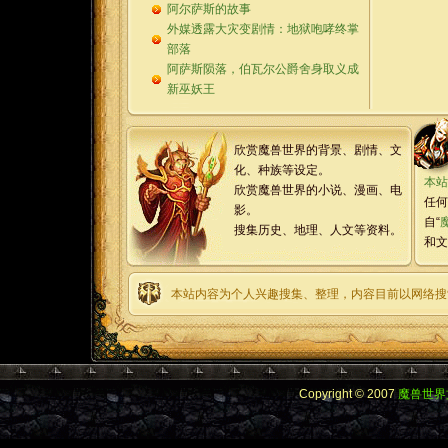
阿尔萨斯的故事
外媒透露大灾变剧情：地狱咆哮终掌
部落
阿萨斯陨落，伯瓦尔公爵舍身取义成
新巫妖王
欣赏魔兽世界的背景、剧情、文
化、种族等设定。
本站
欣赏魔兽世界的小说、漫画、电
任何
影。
自“
搜集历史、地理、人文等资料。
和文
本站内容为个人兴趣搜集、整理，内容目前以网络搜
Copyright © 2007
魔兽世界