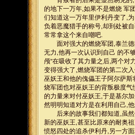
的地下一万年,如果不是燃烧 军
们知道这一万年里伊利丹变了,为
负着恶魔猎手的称号,却到处被自
常常拿这个来自嘲吧.
面对强大的燃烧军团,泰兰德把
无力,他再一次认识到自己 的不
颅”在吸收了其力量之后,两个对
变得强大了,燃烧军团的第二次入
巫妖王和他的傀儡王子阿尔萨斯将
烧军团也对巫妖王的背叛极度气愤
的力量来对付巫妖王,于是基尔加
然明明知道对方是在利用自己,他
后来的故事我们都知道,虽然伊
新的巫妖王,甚至比原来的耐奥祖
愤怒四处的追杀伊利丹,另一方