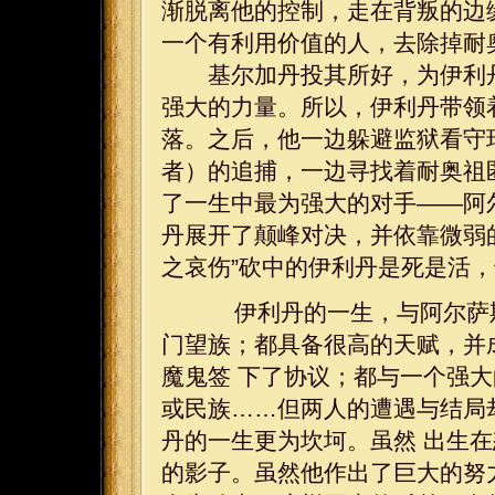
渐脱离他的控制，走在背叛的边
一个有利用价值的人，去除掉耐
基尔加丹投其所好，为伊利丹
强大的力量。所以，伊利丹带领
落。之后，他一边躲避监狱看守
者）的追捕，一边寻找着耐奥祖
了一生中最为强大的对手——阿
丹展开了颠峰对决，并依靠微弱
之哀伤”砍中的伊利丹是死是活
伊利丹的一生，与阿尔萨斯
门望族；都具备很高的天赋，并
魔鬼签 下了协议；都与一个强
或民族……但两人的遭遇与结局
丹的一生更为坎坷。虽然 出生
的影子。虽然他作出了巨大的努