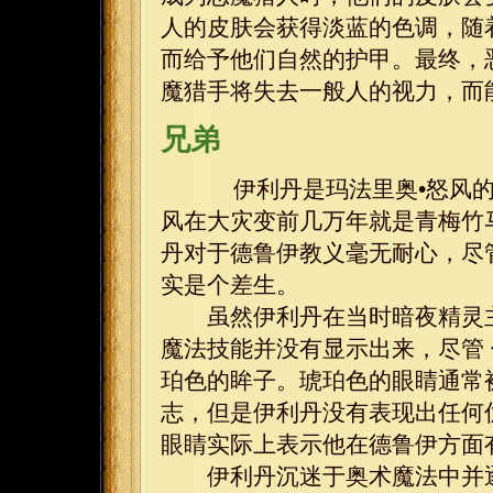
人的皮肤会获得淡蓝的色调，随
而给予他们自然的护甲。最终，
魔猎手将失去一般人的视力，而
兄弟
伊利丹是玛法里奥•怒风的
风在大灾变前几万年就是青梅竹
丹对于德鲁伊教义毫无耐心，尽
实是个差生。
虽然伊利丹在当时暗夜精灵主
魔法技能并没有显示出来，尽管
珀色的眸子。琥珀色的眼睛通常
志，但是伊利丹没有表现出任何
眼睛实际上表示他在德鲁伊方面
伊利丹沉迷于奥术魔法中并逐