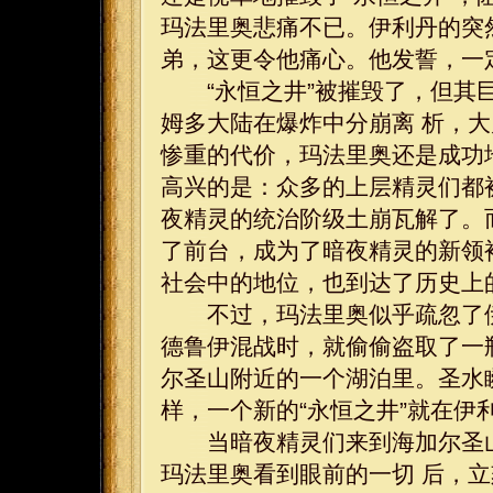
玛法里奥悲痛不已。伊利丹的突
弟，这更令他痛心。他发誓，一
“永恒之井”被摧毁了，但其巨
姆多大陆在爆炸中分崩离 析，
惨重的代价，玛法里奥还是成功
高兴的是：众多的上层精灵们都
夜精灵的统治阶级土崩瓦解了。
了前台，成为了暗夜精灵的新领
社会中的地位，也到达了历史上
不过，玛法里奥似乎疏忽了伊
德鲁伊混战时，就偷偷盗取了一
尔圣山附近的一个湖泊里。圣水
样，一个新的“永恒之井”就在伊
当暗夜精灵们来到海加尔圣山后
玛法里奥看到眼前的一切 后，