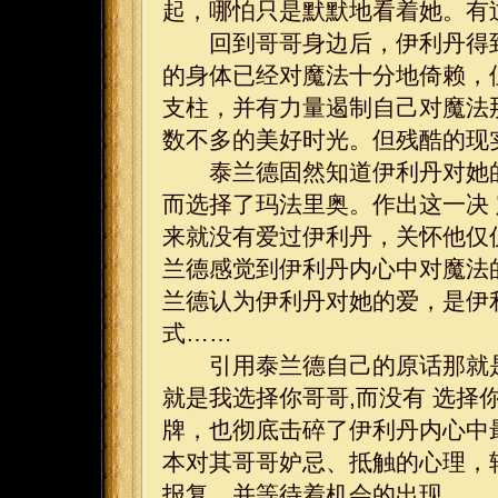
起，哪怕只是默默地看着她。有
回到哥哥身边后，伊利丹得到
的身体已经对魔法十分地倚赖，
支柱，并有力量遏制自己对魔法
数不多的美好时光。但残酷的现
泰兰德固然知道伊利丹对她的
而选择了玛法里奥。作出这一决
来就没有爱过伊利丹，关怀他仅
兰德感觉到伊利丹内心中对魔法
兰德认为伊利丹对她的爱，是伊
式……
引用泰兰德自己的原话那就是：
就是我选择你哥哥,而没有 选择
牌，也彻底击碎了伊利丹内心中
本对其哥哥妒忌、抵触的心理，
报复，并等待着机会的出现。