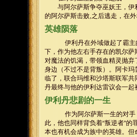
与阿尔萨斯争夺巫妖王，伊利
的阿尔萨斯击败,之后逃走，在外
英雄陨落
伊利丹在外域做起了霸主的
下，作为他左右手存在的凯尔萨
对魔法的饥渴，带领血精灵抛弃
身边（不过不是背叛）。阿卡玛
临了，联合玛维和沙塔斯联军共
丹最终与他的伊利达雷议会一起
伊利丹悲剧的一生
作为阿尔萨斯一生的对手，
此，他也同样背负着“叛逆者”
本也有机会成为族中的英雄。但