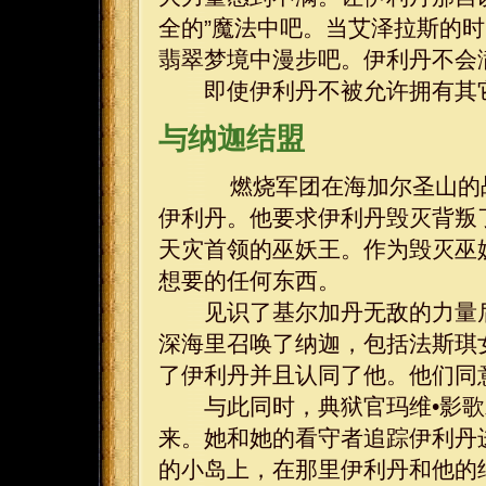
全的”魔法中吧。当艾泽拉斯的
翡翠梦境中漫步吧。伊利丹不会
即使伊利丹不被允许拥有其它
与纳迦结盟
燃烧军团在海加尔圣山的战
伊利丹。他要求伊利丹毁灭背叛
天灾首领的巫妖王。作为毁灭巫
想要的任何东西。
见识了基尔加丹无敌的力量后
深海里召唤了纳迦，包括法斯琪
了伊利丹并且认同了他。他们同
与此同时，典狱官玛维•影歌
来。她和她的看守者追踪伊利丹
的小岛上，在那里伊利丹和他的