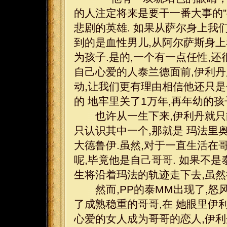
的人注定将来是要干一番大事的
悲剧的英雄. 如果从萨尔身上我
到的是血性男儿,从阿尔萨斯身上
为孩子.是的,一个有一点任性,还
自己心爱的人泰兰德面前,伊利丹
动,让我们更有理由相信他还只是
的 地牢里关了1万年,再年幼的孩
也许从一生下来,伊利丹就只能
只认识其中一个,那就是 玛法里奥
大德鲁伊.虽然,对于一直生活在
呢,毕竟他是自己哥哥. 如果不
生将沿着玛法的轨迹走下去,虽然
然而,PP的泰MM出现了,怒
了成熟稳重的哥哥,在 她眼里伊
心爱的女人成为哥哥的恋人,伊利