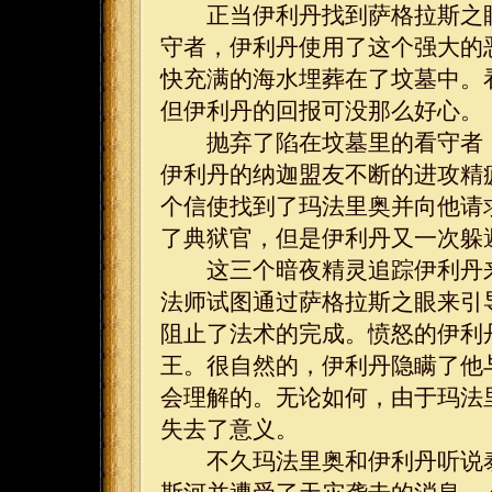
正当伊利丹找到萨格拉斯之眼
守者，伊利丹使用了这个强大的
快充满的海水埋葬在了坟墓中。
但伊利丹的回报可没那么好心。
抛弃了陷在坟墓里的看守者，
伊利丹的纳迦盟友不断的进攻精
个信使找到了玛法里奥并向他请
了典狱官，但是伊利丹又一次躲
这三个暗夜精灵追踪伊利丹来
法师试图通过萨格拉斯之眼来引
阻止了法术的完成。愤怒的伊利
王。很自然的，伊利丹隐瞒了他
会理解的。无论如何，由于玛法
失去了意义。
不久玛法里奥和伊利丹听说泰