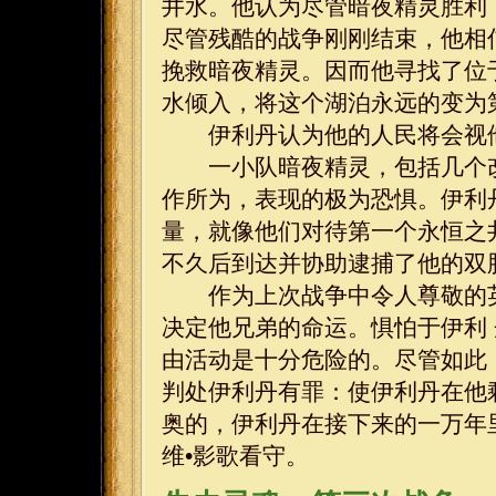
井水。他认为尽管暗夜精灵胜利
尽管残酷的战争刚刚结束，他相
挽救暗夜精灵。因而他寻找了位
水倾入，将这个湖泊永远的变为
伊利丹认为他的人民将会视他
一小队暗夜精灵，包括几个改
作所为，表现的极为恐惧。伊利
量，就像他们对待第一个永恒之
不久后到达并协助逮捕了他的双
作为上次战争中令人尊敬的英
决定他兄弟的命运。惧怕于伊利
由活动是十分危险的。尽管如此
判处伊利丹有罪：使伊利丹在他
奥的，伊利丹在接下来的一万年
维•影歌看守。