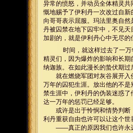
异常的愤怒，并动员全体精灵共
慨地赐予了伊利丹一次改过自新
向哥哥表示屈服。玛法里奥自然
丹被囚禁在地下囚牢中，不见天
加剧的，就是伊利丹心中无尽的
时间，就这样过去了一万年
精灵们，因为爆炸的影响和长期
纳迦族。在如此漫长的蛰伏期过
就在燃烧军团对灰谷展开入侵
万年的囚犯生涯。放出他的不是
禁生涯中，伊利丹的伪装迷惑了
达一万年的惩罚已经足够。
或许是出于怜悯和情势判断，
利丹重获自由也许可以让这个世
——真正的原因我们也许永远