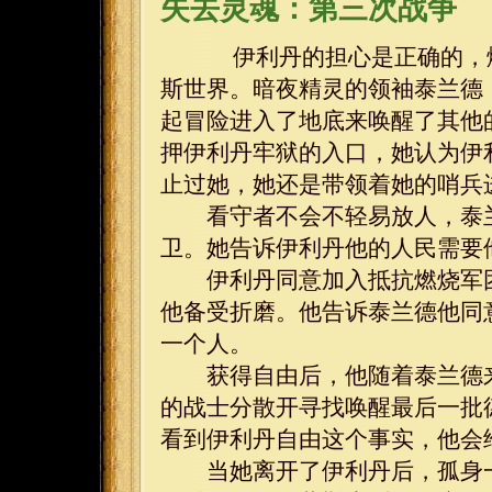
失去灵魂：第三次战争
伊利丹的担心是正确的，燃
斯世界。暗夜精灵的领袖泰兰德
起冒险进入了地底来唤醒了其他
押伊利丹牢狱的入口，她认为伊
止过她，她还是带领着她的哨兵
看守者不会不轻易放人，泰兰
卫。她告诉伊利丹他的人民需要
伊利丹同意加入抵抗燃烧军团
他备受折磨。他告诉泰兰德他同
一个人。
获得自由后，他随着泰兰德来
的战士分散开寻找唤醒最后一批
看到伊利丹自由这个事实，他会
当她离开了伊利丹后，孤身一