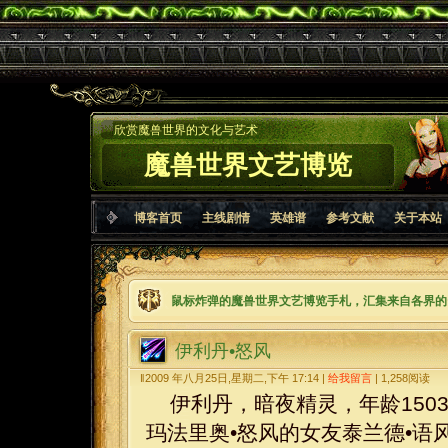
欣赏魔兽世界的文化与艺术
魔兽世界文艺博览
博客首页
主线剧情
英雄谱
参考文献
关于本站
鼠标炸弹的魔兽世界文艺博览手札，汇集来自各界的
伊利丹•怒风
‖2009 年八月25日,星期二,下午 17:14 |
给我留言
|
1,258
阅读
伊利丹，暗夜精灵，年龄150
玛法里奥•怒风的女友泰兰德•语