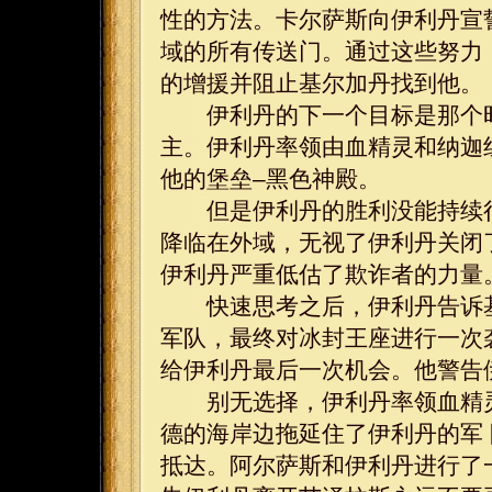
性的方法。卡尔萨斯向伊利丹宣
域的所有传送门。通过这些努力
的增援并阻止基尔加丹找到他。
伊利丹的下一个目标是那个时
主。伊利丹率领由血精灵和纳迦
他的堡垒–黑色神殿。
但是伊利丹的胜利没能持续很
降临在外域，无视了伊利丹关闭
伊利丹严重低估了欺诈者的力量
快速思考之后，伊利丹告诉基
军队，最终对冰封王座进行一次
给伊利丹最后一次机会。他警告
别无选择，伊利丹率领血精灵
德的海岸边拖延住了伊利丹的军
抵达。阿尔萨斯和伊利丹进行了