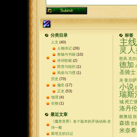
分类目录
标签
主线
人文
(40)
灵
人
人物传记
(26)
卷轴与书籍
(10)
怒风
克尔
诗词歌赋
(2)
德加
阵营与组织
(1)
圣骑士
风俗与习惯
(1)
历史
(70)
奎尔萨
亲
偏史
(17)
小说
正史
(53)
瑞斯
地理
(4)
城
死亡
生物
(1)
洛丹
最近文章
耐奥祖
联
《魔兽世界》各个版本的开场动画-史
森德
贵
诗一般
米奈希
斯塔文的日记