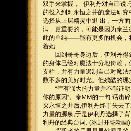
双手来掌握”。 伊利丹对自己说.
的投入到对永恒之井的魔法研究中
选择从上层精灵中退 出，一方
满，更重要的，可能是因为泰兰
此的单纯——能有更多的机会，
着她.
回到哥哥身边后，伊利丹得到
的身体已经对魔法十分地倚赖，
支柱，并有力量遏制自己对魔法
数不多的美好时光。但残酷的现
“空有强大的力量并不能证明你
你的原因”。泰MM的一句 话击
灭永恒之井后,伊利丹终于失去了
力量的源泉,于是伊利丹选择了背 
利丹的经典台词. (冰封开场动画)
背叛者的后果是显然易见的,