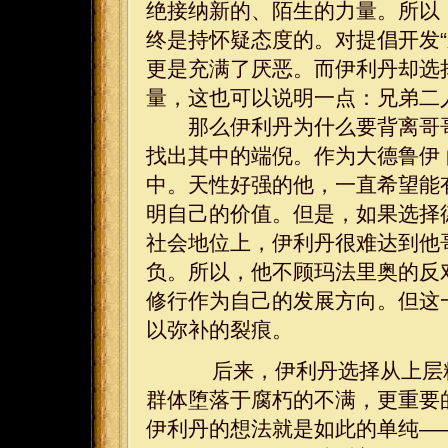
绝接纳新的、陌生的力量。所以
终是持怀疑态度的。对提倡开发“
更是充满了厌恶。而伊利丹却选
量，这也可以说明一点：兄弟二
那么伊利丹为什么要背离哥哥
找出其中的端倪。作为大德鲁伊
中。天性好强的他，一直希望能
明自己的价值。但是，如果选择
社会地位上，伊利丹很难达到他
负。所以，他不顾玛法里奥的反
修行作为自己的发展方向。但这
以弥补的裂痕。
后来，伊利丹选择从上层精
群体堕落于腐朽的不满，更重要
伊利丹的想法就是如此的单纯—