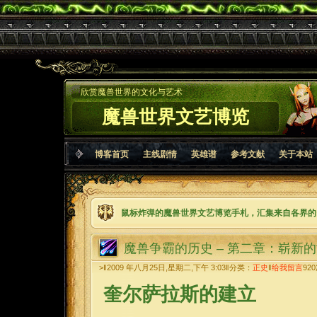
欣赏魔兽世界的文化与艺术
魔兽世界文艺博览
博客首页
主线剧情
英雄谱
参考文献
关于本站
鼠标炸弹的魔兽世界文艺博览手札，汇集来自各界的
魔兽争霸的历史 – 第二章：崭新
>‖2009 年八月25日,星期二,下午 3:03‖分类：
正史
‖
给我留言
920
奎尔萨拉斯的建立