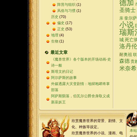
德加
阵营与组织
(1)
圣骑士
风俗与习惯
(1)
历史
(70)
奎尔萨
亲
偏史
(17)
小说
正史
(53)
瑞斯
地理
(4)
城
死亡
生物
(1)
洛丹
最近文章
耐奥祖
联
《魔兽世界》各个版本的开场动画-史
森德
贵
诗一般
米奈希
斯塔文的日记
阿尔萨斯的故事
外媒透露大灾变剧情：地狱咆哮终掌
部落
阿萨斯陨落，伯瓦尔公爵舍身取义成
新巫妖王
欣赏魔兽世界的背景、剧情、文
化、种族等设定。
本站
欣赏魔兽世界的小说、漫画、电
任何