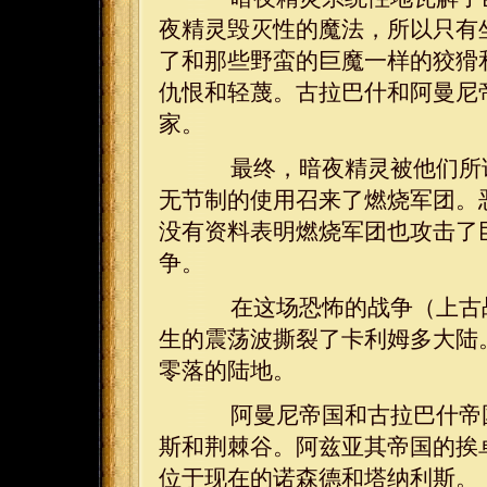
夜精灵毁灭性的魔法，所以只有
了和那些野蛮的巨魔一样的狡猾
仇恨和轻蔑。古拉巴什和阿曼尼
家。
最终，暗夜精灵被他们所试
无节制的使用召来了燃烧军团。
没有资料表明燃烧军团也攻击了
争。
在这场恐怖的战争（上古战
生的震荡波撕裂了卡利姆多大陆
零落的陆地。
阿曼尼帝国和古拉巴什帝国
斯和荆棘谷。阿兹亚其帝国的挨
位于现在的诺森德和塔纳利斯。