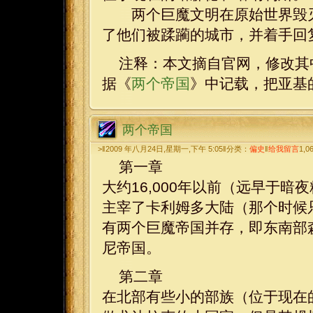
两个巨魔文明在原始世界毁灭
了他们被蹂躏的城市，并着手回
注释：本文摘自官网，修改其
据《
两个帝国
》中记载，把亚基的
两个帝国
>‖2009 年八月24日,星期一,下午 5:05‖分类：
偏史
‖
给我留言
1,0
第一章
大约16,000年以前（远早于
主宰了卡利姆多大陆（那个时候
有两个巨魔帝国并存，即东南部
尼帝国。
第二章
在北部有些小的部族（位于现在