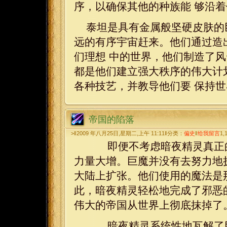
序，以确保其他的种族能 够沿
泰坦是具有金属般坚硬皮肤的
远的有序宇宙赶来。他们通过造
们理想 中的世界，他们制造了
都是他们建立强大秩序的伟大计
各种技艺，并教导他们要 保持
帝国的陷落
>‖2009 年八月25日,星期二,上午 11:11‖分类：
偏史
‖
给我留言
1,
即便不考虑暗夜精灵真正的
力量大增。巨魔并没有去努力地
大陆上扩张。他们使用的魔法是
此，暗夜精灵轻松地完成了邪恶
伟大的帝国从世界上彻底抹掉了
暗夜精灵系统性地瓦解了巨