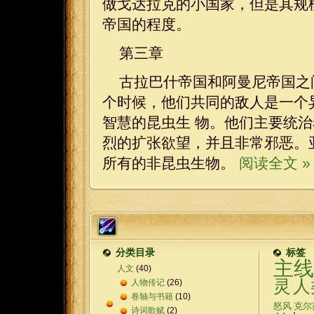
做戈达拉克的小国家，但是其规
帝国的程度。
第三章
古拉巴什帝国和阿曼尼帝国之
个时候，他们共同的敌人是一个
智慧的昆虫生 物。他们主要统
烈的扩张欲望，并且非常邪恶。
所有的非昆虫生物。
阅读全文 »
分类目录
标签
主线
人文
(40)
灵
人
人物传记
(26)
卷轴与书籍
(10)
怒风
克尔
诗词歌赋
(2)