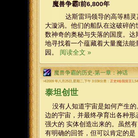
魔兽争霸I前6,800年
达斯雷玛领导的高等精灵离
大漩涡。他们的船队在这破碎的
数神奇的奥秘与失落的国度。达
地寻找着一个蕴藏着大量魔法能
园。
阅读全文 »
魔兽争霸的历史-第一章：神话
>‖2009 年八月25日,星期二,下午 3:03‖分类：
正史
‖
给我留言
1,5
泰坦创世
没有人知道宇宙是如何产生的
边的宇宙，并最终孕育出各种形
强大的 实体创造出来的。虽然
有明确的回答，但可以肯定的是