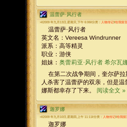
温蕾萨·风行者
>‖2009 年九月13日,星期天,下午 6:06‖分类：
人物传记
‖
给我留
温蕾萨·风行者
英文名：Vereesa Windrunner
派系：高等精灵
职业：游侠
姐妹：
奥蕾莉亚·风行者
希尔瓦娜
在第二次战争期间，奎尔萨拉
人杀害了温蕾萨的双亲，但是温
娜斯都幸存了下来。
阅读全文 »
迦罗娜
>‖2009 年九月10日,星期四,上午 11:11‖分类：
人物传记
‖
给我留
迦罗娜