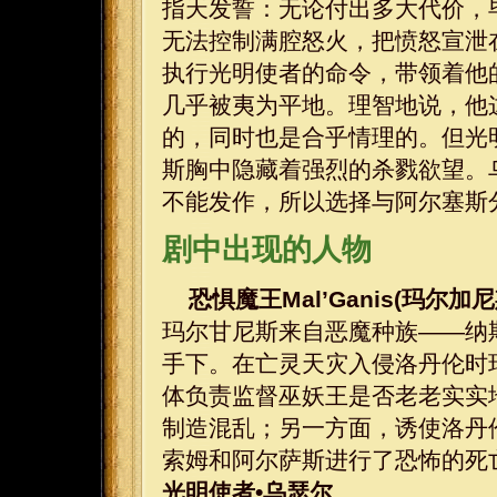
指天发誓：无论付出多大代价，
无法控制满腔怒火，把愤怒宣泄
执行光明使者的命令，带领着他
几乎被夷为平地。理智地说，他
的，同时也是合乎情理的。但光
斯胸中隐藏着强烈的杀戮欲望。
不能发作，所以选择与阿尔塞斯
剧中出现的人物
恐惧魔王Mal’Ganis(玛尔加尼
玛尔甘尼斯来自恶魔种族——纳
手下。在亡灵天灾入侵洛丹伦时
体负责监督巫妖王是否老老实实
制造混乱；另一方面，诱使洛丹
索姆和阿尔萨斯进行了恐怖的死
光明使者•乌瑟尔