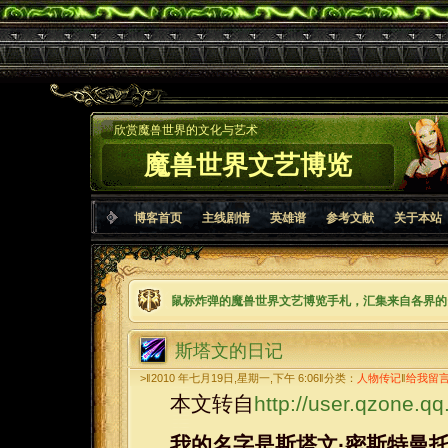
欣赏魔兽世界的文化与艺术
魔兽世界文艺博览
博客首页
主线剧情
英雄谱
参考文献
关于本站
鼠标炸弹的魔兽世界文艺博览手札，汇集来自各界的
斯塔文的日记
>‖2010 年七月19日,星期一,下午 6:06‖分类：
人物传记
‖
给我留
本文转自
http://user.qzone.
我的名字是斯塔文·密斯特曼