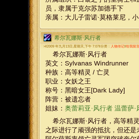
员，隶属于克尔苏加德手下
亲属：大儿子雷诺·莫格莱尼，小
希尔瓦娜斯·风行者
>‖2009 年九月13日,星期天,下午 7:07‖分类：
人物传记
‖
给我留
希尔瓦娜斯·风行者
英文：Sylvanas Windrunner
种族：高等精灵 / 亡灵
职业：女妖之王
称号：黑暗女王[Dark Lady]
阵营：被遗忘者
姐妹：
奥蕾莉亚·风行者
温蕾萨·
希尔瓦娜斯·风行者，高等精
之际进行了顽强的抵抗，但还是
阿尔萨斯率领亡灵军团突破奎尔