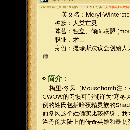
>‖2009 年九月10日,星期四,上午 11:11‖分类：
人物传记
‖
给我留
英文名：Meryl·Wintersto
种族：人类亡灵
阵营：独立、倾向联盟 (mous
职业：术士
身份：提瑞斯法议会创始人之
师
简介：
梅里·冬风（Mousebomb注：
CWOW的习惯可能翻译为“寒冬
例的姓氏包括暗夜精灵族的Shad
而冬风这个姓确实比较特殊，我
洛丹伦大陆上的传奇英雄和最初