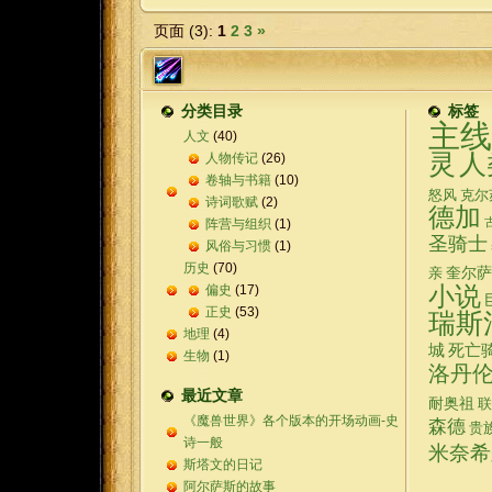
页面 (3):
1
2
3
»
分类目录
标签
主线
人文
(40)
灵
人
人物传记
(26)
卷轴与书籍
(10)
怒风
克尔
诗词歌赋
(2)
德加
阵营与组织
(1)
圣骑士
风俗与习惯
(1)
历史
(70)
奎尔萨
亲
偏史
(17)
小说
正史
(53)
瑞斯
地理
(4)
城
死亡
生物
(1)
洛丹
最近文章
耐奥祖
联
《魔兽世界》各个版本的开场动画-史
森德
贵
诗一般
米奈希
斯塔文的日记
阿尔萨斯的故事