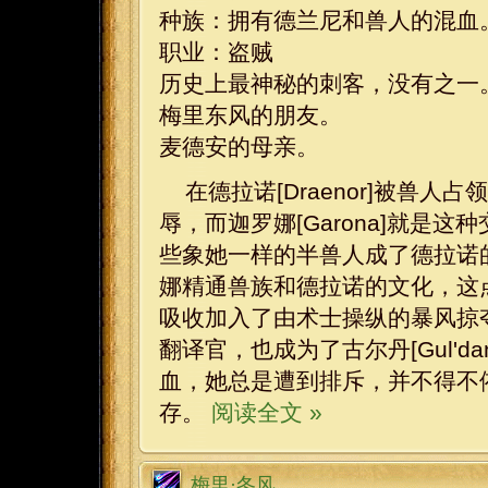
种族：拥有德兰尼和兽人的混血
职业：盗贼
历史上最神秘的刺客，没有之一
梅里东风的朋友。
麦德安的母亲。
在德拉诺[Draenor]被兽
辱，而迦罗娜[Garona]就是
些象她一样的半兽人成了德拉诺
娜精通兽族和德拉诺的文化，这
吸收加入了由术士操纵的暴风掠
翻译官，也成为了古尔丹[Gul'
血，她总是遭到排斥，并不得不
存。
阅读全文 »
梅里·冬风