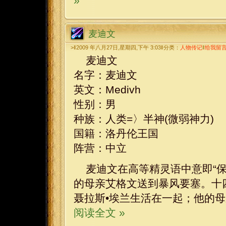
»
麦迪文
>‖2009 年八月27日,星期四,下午 3:03‖分类：
人物传记
‖
给我留
麦迪文
名字：麦迪文
英文：Medivh
性别：男
种族：人类=〉半神(微弱神力)
国籍：洛丹伦王国
阵营：中立
麦迪文在高等精灵语中意即“
的母亲艾格文送到暴风要塞。十
聂拉斯•埃兰生活在一起；他的
阅读全文 »