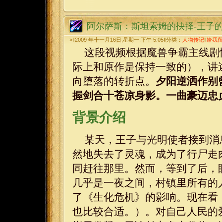
阿尔萨斯：斯坦索姆的抉择-王子
>‖2009 年十一月16日,星期一,下午 5:05‖分类：
人物传记
‖
给我
这段视频根据魔兽争霸主线剧
际上和原作是保持一致的），讲
向堕落的转折点。
夕阳逆洒作别
握剑合十苍凉身影。一曲豪迈忠
背景介绍
某天，王子与光明使者接到消
然地失去了灵魂，成为了行尸走
同赶往那里。然而，等到了后，
几乎是一夜之间，村镇里所有的
了《生化危机》的影响。现在看
也比较合适。）。对自己人民的