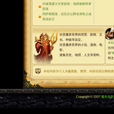
外媒透露大灾变剧情：地狱咆哮终掌
部落
阿萨斯陨落，伯瓦尔公爵舍身取义成
新巫妖王
欣赏魔兽世界的背景、剧情、文
化、种族等设定。
本站
欣赏魔兽世界的小说、漫画、电
任何
影。
自“
搜集历史、地理、人文等资料。
和文
本站内容为个人兴趣搜集、整理，内容目前以网络搜
Copyright © 2007
魔兽世界