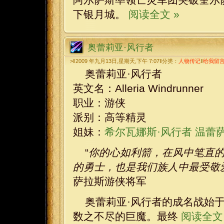
下银月城。
阅读全文 »
奥蕾莉亚·风行者
>‖2009 年九月13日,星期天,下午 7:07‖分类：
人物传记
‖
给我留
奥蕾莉亚·风行者
英文名：Alleria Windrunner
职业：游侠
派别：高等精灵
姐妹：
希尔瓦娜斯·风行者
温蕾萨
“
你的心如利箭，在风中笔直
的勇士，也是我们族人中最受敬
萨拉斯游侠将军
奥蕾莉亚·风行者的成名战始
数之不尽的巨魔。最终
阅读全文 