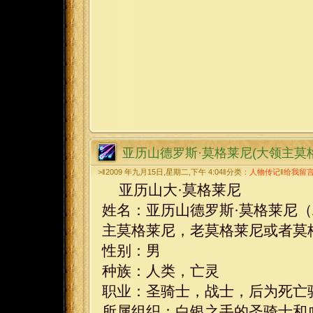
亚历山德罗斯·莫格莱尼(大领主莫
>‖2009 年九月15日,星期二,下午 4:04‖分类：
人物传记
‖
给我留
亚历山大·莫格莱尼
姓名：亚历山德罗斯·莫格莱尼（Ale
主莫格莱尼，老莫格莱尼或者莫格莱尼·
性别：男
种族：人类，亡灵
职业：圣骑士，战士，后为死亡
所属组织：白银之手的圣骑士和