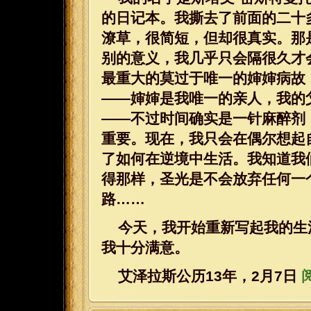
的日记本。我撕去了前面的二十
潦草，很简短，但却很真实。那
别的意义，我几乎只会隔很久才
最重大的莫过于唯一的婶婶病故
——婶婶是我唯一的亲人，我的
——不过时间确实是一针麻醉剂
重要。现在，我只会在偶尔想起
了如何在逆境中生活。我知道我
得那样，圣光是不会放弃任何一
路……
今天，我开始重新写起我的生
我十分满意。
艾泽拉斯公历13
年，2
月7
日