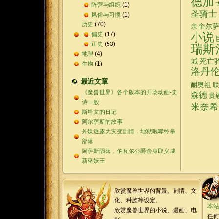
德加
阵营与组织
(1)
圣骑士
风俗与习惯
(1)
历史
(70)
奎尔萨
亲
偏史
(17)
小说
正史
(53)
瑞斯
地理
(4)
城
死亡
生物
(1)
洛丹
最近文章
耐奥祖
联
《魔兽世界》各个版本的开场动画-史
森德
贵
诗一般
米奈希
斯塔文的日记
阿尔萨斯的故事
外媒透露大灾变剧情：地狱咆哮终掌
部落
阿萨斯陨落，伯瓦尔公爵舍身取义成
新巫妖王
欣赏魔兽世界的背景、剧情、文
化、种族等设定。
本站
欣赏魔兽世界的小说、漫画、电
任何