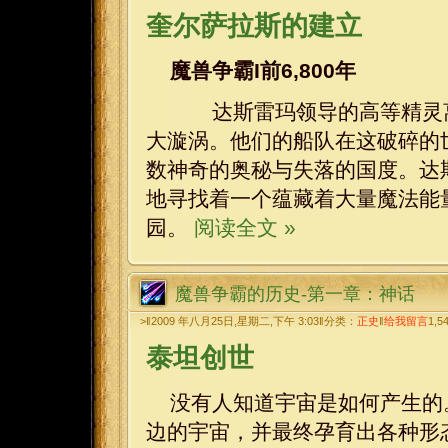
奎尔萨拉斯的建立
魔兽争霸I前6,800年
达斯雷玛领导的高等精灵离
大漩涡。他们的船队在这破碎的
数神奇的奥秘与失落的国度。达
地寻找着一个蕴藏着大量魔法能
园。
阅读全文 »
魔兽争霸的历史-第一章：神话
>‖2009 年八月25日,星期二,下午 3:03‖分类：
正史
‖
给我留言
1,5
泰坦创世
没有人知道宇宙是如何产生的
边的宇宙，并最终孕育出各种形