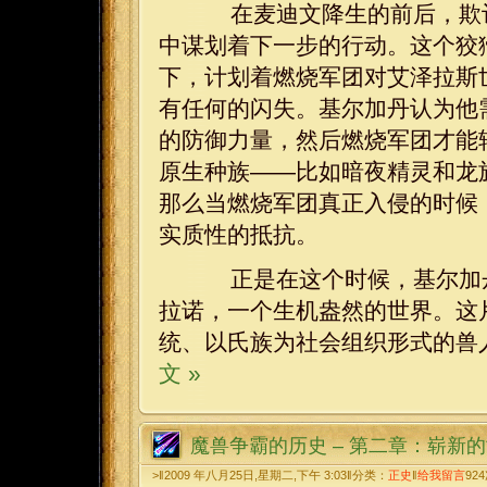
在麦迪文降生的前后，欺诈
中谋划着下一步的行动。这个狡
下，计划着燃烧军团对艾泽拉斯
有任何的闪失。基尔加丹认为他
的防御力量，然后燃烧军团才能
原生种族——比如暗夜精灵和龙
那么当燃烧军团真正入侵的时候
实质性的抵抗。
正是在这个时候，基尔加丹
拉诺，一个生机盎然的世界。这
统、以氏族为社会组织形式的兽
文 »
魔兽争霸的历史 – 第二章：崭新
>‖2009 年八月25日,星期二,下午 3:03‖分类：
正史
‖
给我留言
924