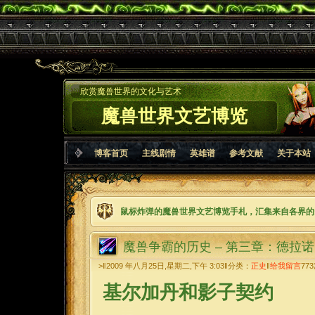
欣赏魔兽世界的文化与艺术
魔兽世界文艺博览
博客首页
主线剧情
英雄谱
参考文献
关于本站
鼠标炸弹的魔兽世界文艺博览手札，汇集来自各界的
魔兽争霸的历史 – 第三章：德拉
>‖2009 年八月25日,星期二,下午 3:03‖分类：
正史
‖
给我留言
773
基尔加丹和影子契约