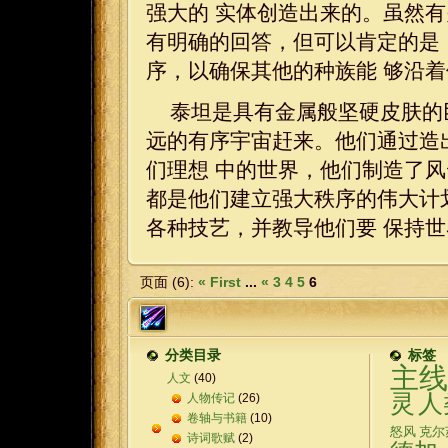
强大的 实体创造出来的。虽然
有明确的回答，但可以肯定的是
序，以确保其他的种族能 够沿
泰坦是具有金属般坚硬皮肤的
远的有序宇宙赶来。他们通过造
们理想 中的世界，他们制造了
都是他们建立强大秩序的伟大计
各种技艺，并教导他们要 保持
页面 (6):
« First
...
«
3
4
5
6
分类目录
标签
主线
人文
(40)
灵
人
人物传记
(26)
卷轴与书籍
(10)
怒风
克尔
诗词歌赋
(2)