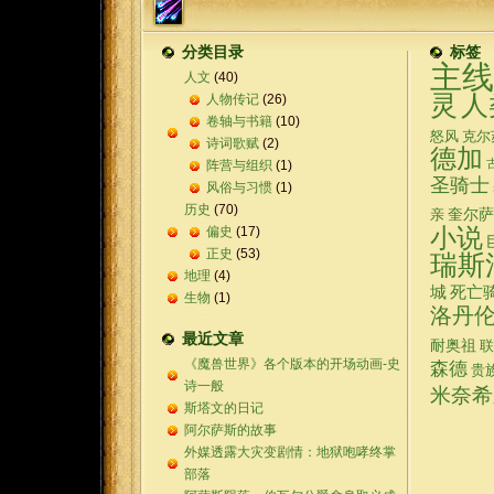
分类目录
标签
主线
人文
(40)
灵
人
人物传记
(26)
卷轴与书籍
(10)
怒风
克尔
诗词歌赋
(2)
德加
阵营与组织
(1)
圣骑士
风俗与习惯
(1)
历史
(70)
奎尔萨
亲
偏史
(17)
小说
正史
(53)
瑞斯
地理
(4)
城
死亡
生物
(1)
洛丹
最近文章
耐奥祖
联
《魔兽世界》各个版本的开场动画-史
森德
贵
诗一般
米奈希
斯塔文的日记
阿尔萨斯的故事
外媒透露大灾变剧情：地狱咆哮终掌
部落