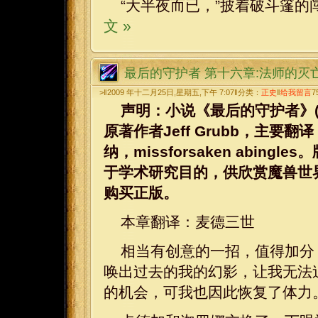
“大半夜而已，”披着破斗篷的
文 »
最后的守护者 第十六章:法师的灭
>‖2009 年十二月25日,星期五,下午 7:07‖分类：
正史
‖
给我留言
7
声明：小说《最后的守护者》(WarCraf
原著作者Jeff Grubb，主要
纳，missforsaken abi
于学术研究目的，供欣赏魔兽世
购买正版。
本章翻译：麦德三世
相当有创意的一招，值得加分
唤出过去的我的幻影，让我无法
的机会，可我也因此恢复了体力。