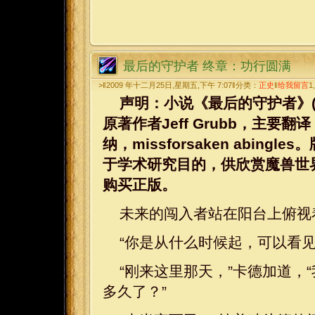
最后的守护者 终章：功行圆满
>‖2009 年十二月25日,星期五,下午 7:07‖分类：
正史
‖
给我留言
1
声明：小说《最后的守护者》(WarCraf
原著作者Jeff Grubb，主要
纳，missforsaken abi
于学术研究目的，供欣赏魔兽世
购买正版。
未来的闯入者站在阳台上俯视
“你是从什么时候起，可以看见
“刚来这里那天，”卡德加道，
多久了？”