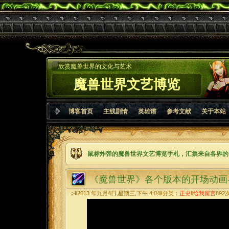
欣赏魔兽世界的文化与艺术
魔兽世界文艺博览
博客首页
主线剧情
英雄谱
参考文献
关于本站
鼠标炸弹的魔兽世界文艺博览手札，汇集来自各界的
《魔兽世界》各个版本的开场动画
>‖2013 年九月4日,星期三,下午 4:04‖分类：
正史
‖
给我留言
892