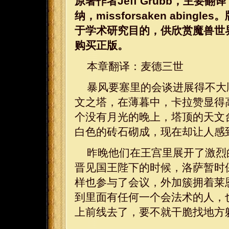
原著作者Jeff Grubb，主要
纳，missforsaken abi
于学术研究目的，供欣赏魔兽世
购买正版。
本章翻译：麦德三世
暴风要塞里的会谈进展得不大
文之塔，在薄暮中，卡拉赞显得
个没有月光的晚上，塔顶的天文
白色的砖石砌成，现在却让人感
昨晚他们在王宫里展开了激烈
晋见国王陛下的时候，洛萨暂时
样也参与了会议，外加簇拥着莱
到里面有任何一个会法术的人，
上前线去了，要不就干脆找地方