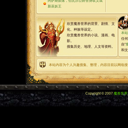
阿萨斯陨落，伯瓦尔公爵舍身取义成
新巫妖王
欣赏魔兽世界的背景、剧情、文
化、种族等设定。
本站
欣赏魔兽世界的小说、漫画、电
任何
影。
自“
搜集历史、地理、人文等资料。
和文
本站内容为个人兴趣搜集、整理，内容目前以网络搜
Copyright © 2007
魔兽世界