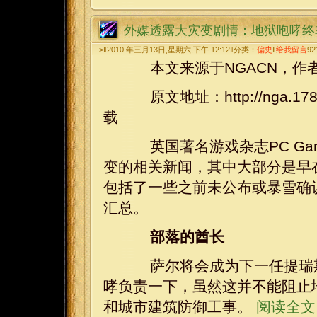
外媒透露大灾变剧情：地狱咆哮终
>‖2010 年三月13日,星期六,下午 12:12‖分类：
偏史
‖
给我留言
92
本文来源于NGACN，作者 ng
原文地址：http://nga.178.c
载
英国著名游戏杂志PC Game
变的相关新闻，其中大部分是早在去
包括了一些之前未公布或暴雪确认的
汇总。
部落的酋长
萨尔将会成为下一任提瑞斯
哮负责一下，虽然这并不能阻止
和城市建筑防御工事。
阅读全文 