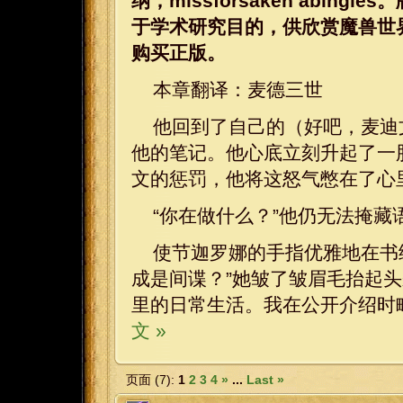
纳，missforsaken abi
于学术研究目的，供欣赏魔兽世
购买正版。
本章翻译：麦德三世
他回到了自己的（好吧，麦迪
他的笔记。他心底立刻升起了一
文的惩罚，他将这怒气憋在了心
“你在做什么？”他仍无法掩藏
使节迦罗娜的手指优雅地在书
成是间谍？”她皱了皱眉毛抬起
里的日常生活。我在公开介绍时
文 »
页面 (7):
1
2
3
4
»
...
Last »