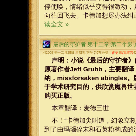
停使唤，情绪似乎变得很激动，
向往回飞去。卡德加想尽办法纠
读全文 »
最后的守护者 第十三章:第二个影
>‖2009 年十二月25日,星期五,下午 7:07‖分类：
正史
‖
给我留言
4
声明：小说《最后的守护者》(WarCraf
原著作者Jeff Grubb，主要
纳，missforsaken abi
于学术研究目的，供欣赏魔兽世
购买正版。
本章翻译：麦德三世
不！“卡德加尖叫道，幻象立
到了由玛瑙碎末和石英粉构成的