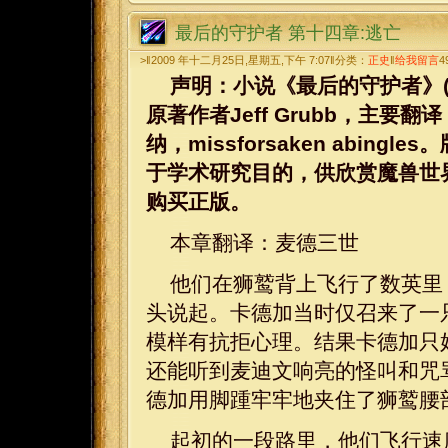
最后的守护者 第十四章:逃亡
>‖2009 年十二月25日,星期五,下午 7:07‖分类：
正史
‖
给我留言
4
声明：小说《最后的守护者》(WarCraf
原著作者Jeff Grubb，主要
纳，missforsaken abi
于学术研究目的，供欣赏魔兽世
购买正版。
本章翻译：麦德三世
他们在狮鹫背上飞行了数英里
头说起。卡德加当时仅召来了一
模样有抗拒心理。结果卡德加只
还能听到麦迪文响亮的怪叫和咒
德加用脚踵牢牢地夹住了狮鹫腰
起初的一段路里，他们飞行速