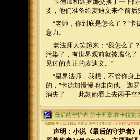
卡德加和迦罗娜交换了一下眼
要，他们准备给麦迪文来个前后
“老师，你到底是怎么了？”
意力。
老法师大笑起来：“我怎么了
污染了，有世界观前就被腐化了
见过的真正的麦迪文。”
“星界法师，我想，不管你身
的，”卡德加慢慢地走向他。迦
消失了——此刻她看上去两手空
最后的守护者 第十五章:在卡拉赞
>‖2009 年十二月25日,星期五,下午 7:07‖分类：
正史
‖
给我留言
5
声明：小说《最后的守护者》(WarCraf