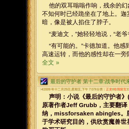
他的双耳嗡嗡作响，残余的幻
不知何时已经跪坐在了地上。迦
暗，像是被人掐住了脖子。
“麦迪文，”她轻轻地说，“老
“有可能的。”卡德加道。他
高速运转，而他的感性却在一旁
全文 »
最后的守护者 第十二章:战争时代
>‖2009 年十二月25日,星期五,下午 7:07‖分类：
正史
‖
给我留言
3
声明：小说《最后的守护者》(WarCraf
原著作者Jeff Grubb，主要
纳，missforsaken abi
于学术研究目的，供欣赏魔兽世