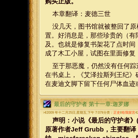
购买正版。
本章翻译：麦德三世
没几天，图书馆就被整回了原
置。好消息是，那些珍贵的（有
及。也就是修复书架花了点时间
成了木工小屋，试图在里面修复
至于那恶魔，仍然没有任何踪
在书桌上，《艾泽拉斯列王纪》
在麦迪文脚下留下任何尸体血迹
最后的守护者 第十一章:迦罗娜
>‖2009 年十二月25日,星期五,下午 7:07‖分类：
正史
‖
给我留言
4
声明：小说《最后的守护者》(WarCraf
原著作者Jeff Grubb，主要