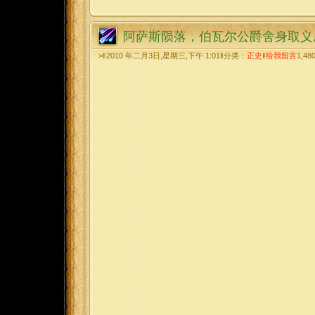
阿萨斯陨落，伯瓦尔公爵舍身取义
>‖2010 年二月3日,星期三,下午 1:01‖分类：
正史
‖
给我留言
1,48