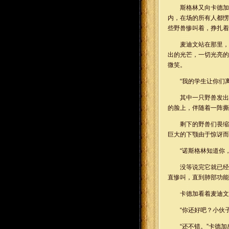
斯格林又向卡德加
内，在场的所有人都愣
些野兽惨叫着，挣扎着
麦迪文站在那里，
出的光芒，一切光亮的
微笑。
“我的学生让你们
其中一只野兽发出
的脸上，伴随着一阵撕
剩下的野兽们畏缩
巨大的下颚由于惊讶而
“诺斯格林知道你
没等说完它就已经
直惨叫，直到肺部功能
卡德加看着麦迪文
“你还好吧？小伙
“还不错。”卡德