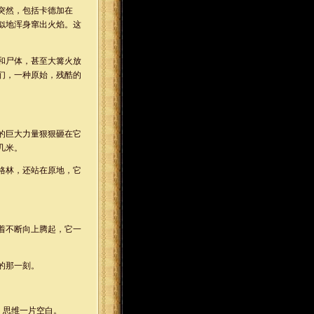
突然，包括卡德加在
似地浑身窜出火焰。这
和尸体，甚至大篝火放
们，一种原始，残酷的
的巨大力量狠狠砸在它
几米。
格林，还站在原地，它
着不断向上腾起，它一
的那一刻。
。思维一片空白。