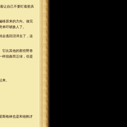
试着让自己不要盯着那具
偏移原来的方向。做完
势来吓唬敌人了。
就会逃回沼泽去了，这
。它比其他的那些野兽
一样扭曲而泛绿，但是
。
起来。
诺斯格林也是和他刚才