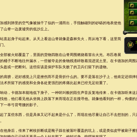
加感到肺里的空气像被抽干了似的一涌而出，手指触碰到的砂砾的地表使他
了山脊一边废墟旁的低沙丘上。
站直起身子站起来。从天上看这山脊就像是森林失火，而从地下看，这里简
门。
全部被火焰覆盖了，里面的货物四散在山脊周围燃烧着冒出火光。布匹卷展
的桶子不断地往外漏水，一些被夺走的食物残渣碎散着混进泥土里。在卡德加的周围
头盔或一把断剑。这些应该是保护车队失败了的卫兵们留下的遗物。
的肩膀，还好感觉上只是挫伤而不是骨折什么的。要不是落在沙子上，他肯定还得摔
法术所留下的感觉和全身各处更强烈的疼痛比起来已经无足轻重了。
响动，卡德加本能地低下身子。一种吠叫般的陌生声音反复地传来，在卡德加听来这
找他，他们看见他从坐骑上跌落下来而现在正在搜寻他。就像他看到的一样，佝偻的
下一串弓背弯腰的影子。
起了某些东西，但是具体又记不起来是什么了，而现在他尽量让自己不去想别的，只
。
在他身后，传来了树枝折断或是靴子踩在被落叶覆盖的坑上，或是类似皮甲被刷子擦
加知晓自己已经不再是一个人站在那了，他转过身，惊愕地发现了……