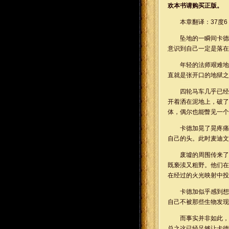
欢本书请购买正版。
本章翻译：37度6
坠地的一瞬间卡德
意识到自己一定是落在
年轻的法师艰难地
直就是张开口的地狱之
四轮马车几乎已经
开着洒在泥地上，破了
体，偶尔也能瞥见一个
卡德加晃了晃疼痛
自己的头。此时麦迪文
废墟的周围传来了
既亵渎又粗野。他们在
在经过的火光映射中投
卡德加似乎感到想
自己不被那些生物发现
而事实并非如此，
总之这已经足够让卡德