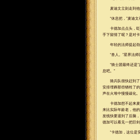
麦迪文立刻走到他
“休息把，”麦迪
卡德加点点头，眨
手下留情了呢？是对卡
年轻的法师提起劲
“兽人。”星界法
“骑士团最终还是
息吧。”
骑兵队很快赶到了
安排埋葬那些牺牲了的
声在火堆中慢慢碳化。
卡德加想不起来麦
来比实际年龄老，他的
发线快要退到了后脑，
德加可以看见一把巨剑的
“卡德加，这位是