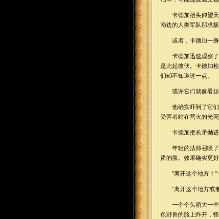
卡德加抬头仰望天
南边的人类军队那求援
或者，卡德加一身
卡德加迅速观察了
是此起彼伏。卡德加检
们却不知道这一点。
或许它们就像看起
他确实吓到了它们
受害者站在营火的光亮
卡德加把长矛抛进
年轻的法师召唤了
肃的脸。效果确实更好
“离开这个地方！
“离开这个地方或者
一个个头稍大一些
色野兽的脸上炸开，怪