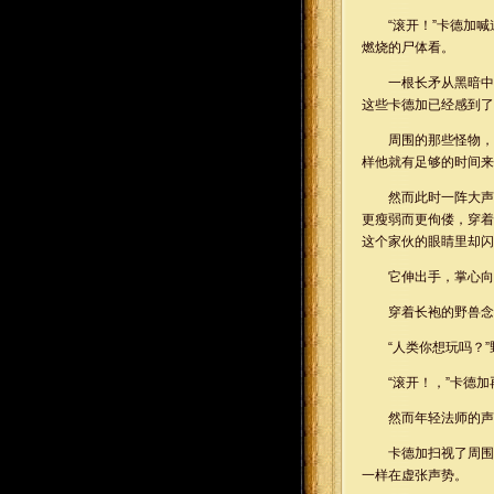
“滚开！”卡德加
燃烧的尸体看。
一根长矛从黑暗中
这些卡德加已经感到了
周围的那些怪物，
样他就有足够的时间来
然而此时一阵大声
更瘦弱而更佝偻，穿着
这个家伙的眼睛里却闪
它伸出手，掌心向
穿着长袍的野兽念
“人类你想玩吗？
“滚开！，”卡德加
然而年轻法师的声
卡德加扫视了周围
一样在虚张声势。