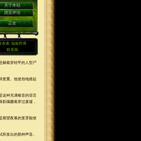
关于本站
跳至评论
正史
发布者: 鼠标炸弹
联系我
还躺着穿轻甲的人型尸
得更重。他使劲地摇起
是这种充满喉音的语言
身影蹒跚着穿过废墟，
是期望夜幕的笼罩能使
拭所发出的那种声音。