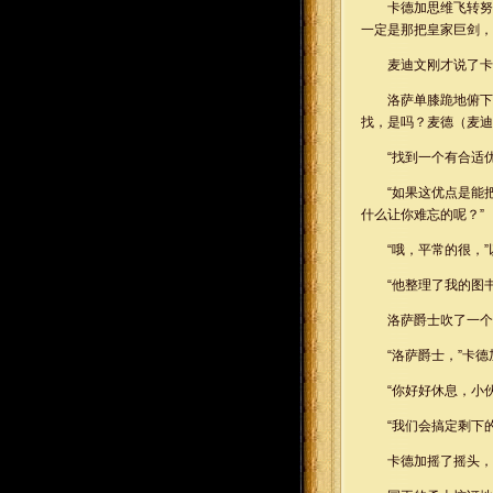
卡德加思维飞转努
一定是那把皇家巨剑，
麦迪文刚才说了卡
洛萨单膝跪地俯下
找，是吗？麦德（麦迪
“找到一个有合适
“如果这优点是能
什么让你难忘的呢？”
“哦，平常的很，
“他整理了我的图
洛萨爵士吹了一个
“洛萨爵士，”卡
“你好好休息，小
“我们会搞定剩下
卡德加摇了摇头，