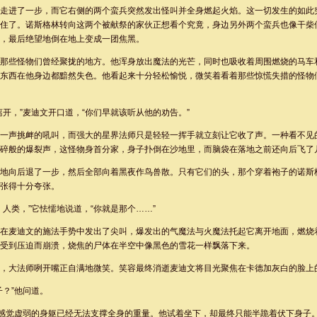
走进了一步，而它右侧的两个蛮兵突然发出怪叫并全身燃起火焰。这一切发生的如此
住了。诺斯格林转向这两个被献祭的家伙正想看个究竟，身边另外两个蛮兵也像干柴
，最后绝望地倒在地上变成一团焦黑。
那些怪物们曾经聚拢的地方。他浑身放出魔法的光芒，同时也吸收着周围燃烧的马车
东西在他身边都黯然失色。他看起来十分轻松愉悦，微笑着看着那些惊慌失措的怪物
离开，”麦迪文开口道，“你们早就该听从他的劝告。”
一声挑衅的吼叫，而强大的星界法师只是轻轻一挥手就立刻让它收了声。一种看不见
碎般的爆裂声，这怪物身首分家，身子扑倒在沙地里，而脑袋在落地之前还向后飞了
地向后退了一步，然后全部向着黑夜作鸟兽散。只有它们的头，那个穿着袍子的诺斯
张得十分夸张。
，人类，”它怯懦地说道，“你就是那个……”
在麦迪文的施法手势中发出了尖叫，爆发出的气魔法与火魔法托起它离开地面，燃烧
受到压迫而崩溃，烧焦的尸体在半空中像黑色的雪花一样飘落下来。
，大法师咧开嘴正自满地微笑。笑容最终消逝麦迪文将目光聚焦在卡德加灰白的脸上
子？”他问道。
加感觉虚弱的身躯已经无法支撑全身的重量。他试着坐下，却最终只能半跪着伏下身子