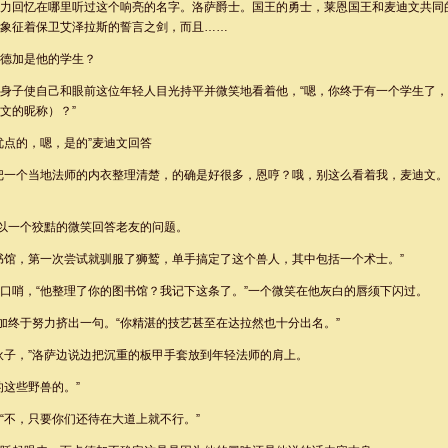
力回忆在哪里听过这个响亮的名字。洛萨爵士。国王的勇士，莱恩国王和麦迪文共同
象征着保卫艾泽拉斯的誓言之剑，而且……
德加是他的学生？
身子使自己和眼前这位年轻人目光持平并微笑地看着他，“嗯，你终于有一个学生了
文的昵称）？”
优点的，嗯，是的”麦迪文回答
把一个当地法师的内衣整理清楚，的确是好很多，恩哼？哦，别这么看着我，麦迪文
”以一个狡黠的微笑回答老友的问题。
书馆，第一次尝试就驯服了狮鹫，单手搞定了这个兽人，其中包括一个术士。”
口哨，“他整理了你的图书馆？我记下这条了。”一个微笑在他灰白的唇须下闪过。
德加终于努力挤出一句。“你精湛的技艺甚至在达拉然也十分出名。”
伙子，”洛萨边说边把沉重的板甲手套放到年轻法师的肩上。
的这些野兽的。”
“不，只要你们还待在大道上就不行。”