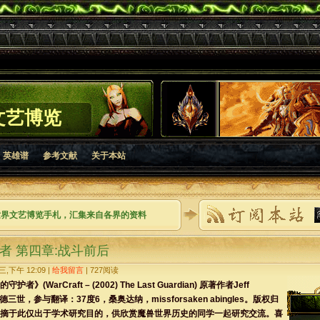
文艺博览
英雄谱
参考文献
关于本站
世界文艺博览手札，汇集来自各界的资料
者 第四章:战斗前后
,下午 12:09 |
给我留言
|
727
阅读
》(WarCraft – (2002) The Last Guardian) 原著作者Jeff
三世，参与翻译：37度6，桑奥达纳，missforsaken abingles。版权归
摘于此仅出于学术研究目的，供欣赏魔兽世界历史的同学一起研究交流。喜