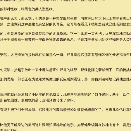
的那种怪物，绿黑色的类人型怪物。
境中那么大，那么宽，但仍然是一种噩梦般的生物：向前突出的大下巴上布满着豁出
第一次注意到这种生物也有竖起的长耳朵。它可能在看见卡德加之前就已经听到他发
的，但是皮质的而不是像梦境中的金属质地。它一手拿着一束火把，火光深深地勾勒
只手里则握着一根带有一串白色物体装饰的长矛。卡德加突然意识到这些物体是人类
突然，人与怪物的接触就在短短那么一瞬。野兽举起它那带有恐怖装饰的长矛指向年
句咒语，抬起手放出一束小魔法箭正中野兽的腹部。那怪物随之轰然倒下，它的挑战
加的思绪一部份正在为他刚才所做出的反应感到震惊，另一部份则清晰地记得他曾经
现他前就已经通知了小队里的其他成员，现在营地周围响起了战斗嗥叫，两个，四个，
所在地围拢。更糟糕的是，连沼泽也传来了嗥叫。
有能力把它们全部放倒。召唤刚才的魔法箭已经足够使他虚弱的了。再来几次估计就
比他更了解身边的周围这片漆黑沼泽地带的地形。如果他继续留在沙地山脊上，肯定
无法找到他。