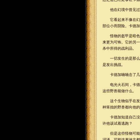
他在幻境中曾见过
它看起来不像在幻
部位小而阴险。卡德加
怪物的盔甲是暗色
来更为可怖。它的另一
杀中所得的战利品。
一切发生的是那么
是发出挑战。
卡德加喃喃念了几
电光火石间，卡德
这些野兽能做什么。
这个生物似乎在发
种笨拙的野兽都向他的
卡德加知道自己没
许他该试着逃跑？
但是这些怪物可能
沼泽，可能连麦迪文都