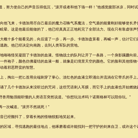
喊道，努力使自己的声音压得低沉，“滚开或者和他下场一样！”他感觉腹部冰凉，同时
向他飞来，卡德加用尽自己最后的魔力召唤气系魔法，空气盾的能量刚好能够使长矛
眩晕。这是他最后能做的了，他已经真真正正地耗完了全部法力。现在只有靠虚张声
大概十多个能看见的，向后退了一步，再一步。卡德加盘算着，再喊一声，估计它们
逃跑。他已经决定向南跑，去到人类军队的营地。
地咯咯怪笑凝固了卡德加的血液。怪物战士的队列让开了一条路，一个身影蹒跚向前
一件袍子，颜色仿佛凝结的血液一般，就像是幻境里天空的颜色。它的脸和其他怪物
动着邪恶野蛮的智慧。
上，掏出一把匕首用尖端刺穿了掌心。淡红色的血液立即涌出并流淌在它带爪的手上
诵了几个卡德加从来没听过的咒词，这些咒语刺人耳膜，而它手上的血液也开始燃烧
”野兽用勉强能听懂的人类语言突然说道。“你想玩法术吗？诺斯格林可以陪你玩。”
再一次喊道。“滚开不然就死！”
音已经颤抖了，穿着长袍的怪物狡黠地笑起来。
的区域，寻找逃跑的最佳地点，他琢磨着或许能找到一把守护的剑来自卫，或许这个