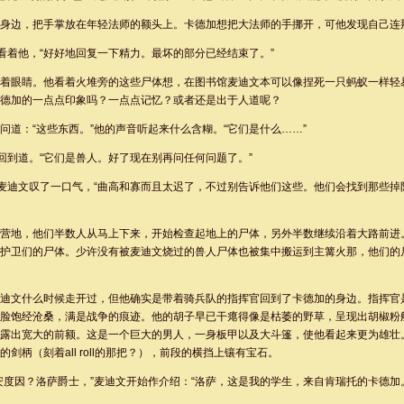
身边，把手掌放在年轻法师的额头上。卡德加想把大法师的手挪开，可他发现自己连
文看着他，“好好地回复一下精力。最坏的部分已经结束了。”
着眼睛。他看着火堆旁的这些尸体想，在图书馆麦迪文本可以像捏死一只蚂蚁一样轻
德加的一点点印象吗？一点点记忆？或者还是出于人道呢？
问道：“这些东西。”他的声音听起来什么含糊。“它们是什么……”
师回到道。“它们是兽人。好了现在别再问任何问题了。”
”麦迪文叹了一口气，“曲高和寡而且太迟了，不过别告诉他们这些。他们会找到那些
营地，他们半数人从马上下来，开始检查起地上的尸体，另外半数继续沿着大路前进
护卫们的尸体。少许没有被麦迪文烧过的兽人尸体也被集中搬运到主篝火那，他们的
迪文什么时候走开过，但他确实是带着骑兵队的指挥官回到了卡德加的身边。指挥官
脸饱经沧桑，满是战争的痕迹。他的胡子早已干瘪得像是枯萎的野草，呈现出胡椒粉
露出宽大的前额。这是一个巨大的男人，一身板甲以及大斗篷，使他看起来更为雄壮
剑柄（刻着all roll的那把？），前段的横挡上镶有宝石。
安度因？洛萨爵士，”麦迪文开始作介绍：“洛萨，这是我的学生，来自肯瑞托的卡德加