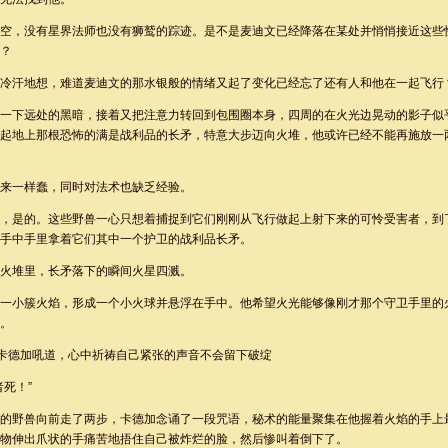
空，没有星界法师也没有狮鹫的踪迹。是不是麦迪文已经降落在某处并悄悄接近这些
？
冷汗地想，难道麦迪文的那水银般的情绪又起了变化已经忘了还有人和他在一起飞行
一下远处的黑暗，接着又把注意力转回到包围圈本身，四周的在火光边晃动的影子似
起地上那根恐怖的满是战利品的长矛，特意大步迈向火堆，他或许已经不能再施放一
来一样蠢，同时对法术也缺乏经验。
，是的。这些野兽一心只想着捕捉到它们刚刚从飞行做起上射下来的可怜受害者，到
手中手里拿着它们其中一个护卫的战利品长矛。
火堆里，长矛落下的瞬间火星四溅。
一小簇火焰，形成一个小火球并悬浮在手中。他希望火光能够像刚才那个守卫手里的
。
”卡德加吼道，心中祈祷自己紧张的声音不会留下破绽
死！”
的野兽向前走了两步，卡德加念诵了一段咒语，秘术的能量聚集在他握着火焰的手上
物伸出爪状的手痛苦地捂住自己被炸烂的脸，然后惨叫着倒下了。