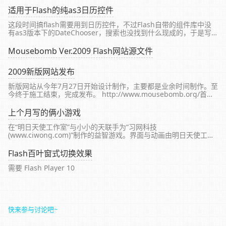
适用于Flash的纯as3日历控件
这段时间搞flash需要用到日历控件，不过Flash自带的组件库中没
有as3版本下的DateChooser，搜索也没找到什么现成的，于是写
了个as3的。(绘制的界面是参考
com.thomas.DatePicker.DatePicker...
Mousebomb Ver.2009 Flash网站源文件
2009新版网站发布
新版网站从今年7月27日开始设计制作，主要都是业余时间制作。至
今终于施工结束，完成发布。 http://www.mousebomb.org/首页
已经跳转为新版，去看看。 新版确实拖得比较久，自从2007版之后
好久都没更新个人网站了。其...
上个月写的俩小游戏
在“明日天使工作室”与小小的天联手为“习网科技
(www.ciwong.com)”制作的益智游戏。界面与动画由明日天使工作
室小小的天制作。我完成程序与网站接口。 1.数方块 flash中的图形
由数个小方块组成，发挥空间想象力，数数看，图...
Flash百叶窗式切换效果
需要 Flash Player 10
快来参与讨论吧~