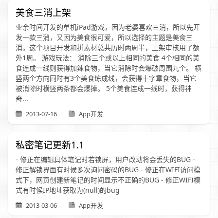
美食三消上架
业余时间开发的单机iPad游戏，因为老婆喜欢三消，所以先开
发一款三消，又因为美食很可爱，所以选择的主题是美食三
消。这个项目开发和拼素材总共历时两周半，上架审核用了额
外1周。 游戏玩法： 消除三个或以上相同的美食 4个相同的美
食连成一线则获得加辣食物，当它消除时会爆破周围九个。 横
竖两个方向同时有3个美食练成线，会获得十字章食物，当它
被消除时横竖两条都会爆掉。 5个美食连成一线时，获得神
奇...
2013-07-16
App开发
私密笔记更新1.1
- 修正在编辑具体笔记时若锁屏，用户改动将会丢失的BUG -
修正解锁界面有时候多次询问密码的BUG - 修正在WIFI访问模
式下，网页创建新笔记的时间显示不正确的BUG - 修正WIFI模
式有时候IP地址获取为(null)的bug
2013-03-06
App开发