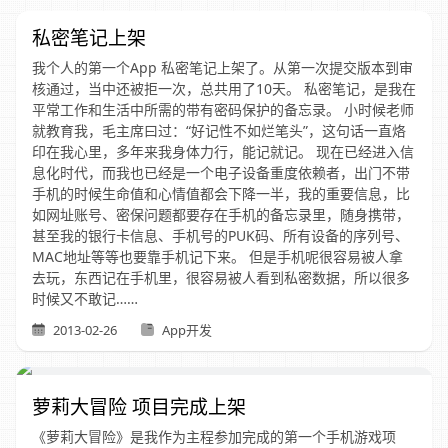
私密笔记上架
我个人的第一个App 私密笔记上架了。从第一次提交版本到审
核通过，当中还被拒一次，总共用了10天。 私密笔记，是我在
平常工作和生活中所需的带有密码保护的备忘录。 小时候老师
就教育我，毛主席曰过：“好记性不如烂笔头”，这句话一直烙
印在我心里，多年来我身体力行，能记就记。 现在已经进入信
息化时代，而我也已经是一个电子设备重度依赖者，出门不带
手机的时候生命值和心情值都会下降一半，我的重要信息，比
如网址账号、密保问题都要存在手机的备忘录里，随身携带，
甚至我的银行卡信息、手机号的PUK码、所有设备的序列号、
MAC地址等等也要靠手机记下来。 但是手机呢很容易被人拿
去玩，东西记在手机里，很容易被人看到私密数据，所以很多
时候又不敢记……
2013-02-26
App开发
萝莉大冒险 项目完成上架
《萝莉大冒险》是我作为主程参加完成的第一个手机游戏项