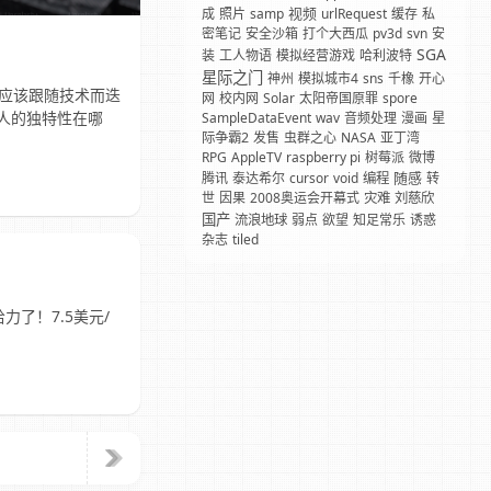
视频
成
照片
samp
urlRequest
缓存
私
密笔记
安全沙箱
打个大西瓜
pv3d
svn
安
SGA
装
工人物语
模拟经营游戏
哈利波特
星际之门
神州
模拟城市4
sns
千橡
开心
否应该跟随技术而迭
网
校内网
Solar
太阳帝国原罪
spore
 人的独特性在哪
SampleDataEvent
wav
音频处理
漫画
星
际争霸2
发售
虫群之心
NASA
亚丁湾
RPG
AppleTV
raspberry pi
树莓派
微博
随感
腾讯
泰达希尔
cursor
void
编程
转
世
因果
2008奥运会开幕式
灾难
刘慈欣
国产
流浪地球
弱点
欲望
知足常乐
诱惑
杂志
tiled
力了！7.5美元/