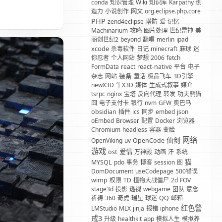
conda
知识管理
Wiki
知识库
Karpathy
创
造力
小说创作
网文
org.eclipse.php.core
PHP
zend4eclipse
塔防
爱
记忆
Machinarium
攻略
图片处理
世纪雷神
美
丽创世纪2
beyond
翻唱
merlin
ipad
xcode
杀毒软件
日记
minecraft
麻球
迷
你忍者
个人网站
梦想
2006
fetch
FormData
react
react-native
平台
电子
装备
杂志
网站
童话
极品飞车
3D引擎
newX3D
牛X3D
媒体
生成式叙事
媒介
tsrpc
nginx
宝塔
反向代理
转发
功夫熊猫
囧
电子支付卡
银行
nvm
GFW
奥巴马
obsidian
插件
ics
同步
embed
json
oEmbed
Browser
配置
Docker
浏览器
Chromium
headless
容器
变脸
网络
仙剑
OpenViking
uv
OpenCode
游戏
爱情
ost
万神殿
动画
汗
系统
猫
MYSQL
pdo
事务
博客
session
图
DomDocument
useCodepage
500错误
wimp
权限
TD
植物大战僵尸
2d
FOV
stage3d
投影
透视
webgame
团队
意念
祈祷
360
奇虎
瑞星
球迷
QQ
邮箱
红色警
LMStudio
MLX
jinja
报错
iphone
戒3
升级
healthkit
app
模拟人生
模拟养