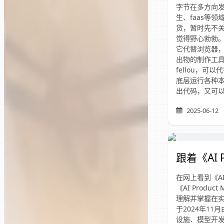
字节在多方向发
生、faas等
货，暂时先不关
觉得野心勃勃。
它代替浏览器
出物的制作工具
fellou，可
底层运行各种本
出代码，又可
2025-06-12
跟着《AI 
在网上看到《AI
《AI Prod
理解并掌握在实际
于2024年11
设施、模型开