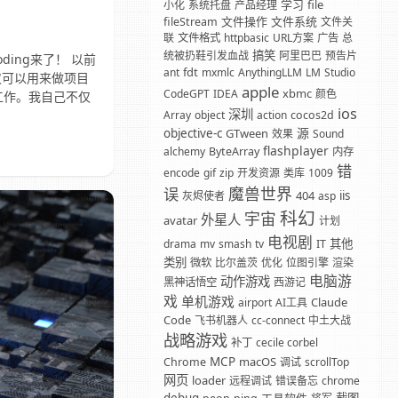
学习
file
小化
系统托盘
产品经理
文件操作
文件系统
fileStream
文件关
联
文件格式
httpbasic
URL方案
广告
总
搞笑
统被扔鞋引发血战
阿里巴巴
预告片
ding来了！ 以前
fdt
ant
mxmlc
AnythingLLM
LM
Studio
仅可以用来做项目
apple
xbmc
CodeGPT
IDEA
颜色
工作。我自己不仅
ios
深圳
Array
object
action
cocos2d
源
objective-c
GTween
效果
Sound
flashplayer
alchemy
ByteArray
内存
错
encode
gif
zip
开发资源
类库
1009
魔兽世界
误
404
iis
灰烬使者
asp
科幻
宇宙
外星人
avatar
计划
电视剧
其他
drama
mv
smash
tv
IT
类别
微软
比尔盖茨
优化
位图引擎
渲染
电脑游
动作游戏
黑神话悟空
西游记
戏
单机游戏
Claude
airport
AI工具
Code
飞书机器人
cc-connect
中土大战
战略游戏
补丁
cecile corbel
MCP
macOS
Chrome
调试
scrollTop
网页
loader
远程调试
错误备忘
chrome