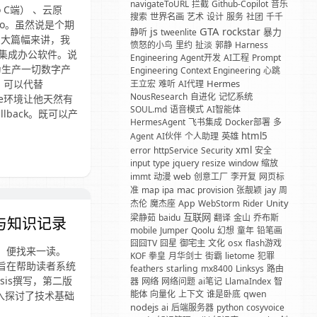
navigateToURL
拦截
Github-Copilot
音乐
C端） 、云原
搜索
世界名画
艺术
设计
服务
社团
千千
lo。虽然说是个期
GTA
js
rockstar
暴力
静听
tweenlite
么大篇幅来讲，我
愤怒的小鸟
里约
扯淡
郭静
Harness
的集成办公软件。说
Engineering
Agent开发
AI工程
Prompt
为生产一切数字产
Engineering
Context Engineering
心跳
Hermes
，可以代替
王立宏
难听
AI代理
NousResearch
自进化
记忆系统
de环境让他天然有
SOUL.md
语音模式
AI智能体
back。既可以产
HermesAgent
飞书集成
Docker部署
多
html5
Agent
AI伙伴
个人助理
英雄
xml
error
httpService
Security
安全
input
type
jquery
resize
window
缩放
web
immt
动漫
创意工厂
李开复
网页标
mac
准
map
ipa
provision
张靓颖
jay
周
Unity
杰伦
魔杰座
App
WebStorm
Rider
互联网
梁静茹
baidu
翻译
金山
乔布斯
阅读与知识记录
mobile
Jumper
Qoolu
幻想
童年
铅笔画
囧囧TV
囧星
御宅主
文化
osx
flash游戏
发性，便找来一读。
KOF
拳皇
月华剑士
街霸
lietome
犯罪
南，旨在帮助读者系统
feathers
starling
mx8400
Linksys
路由
sis撰写，第二版
器
网络
网络问题
ai笔记
LlamaIndex
智
能体
向量化
上下文
谁是卧底
qwen
还深入探讨了技术基础
nodejs
ai
后端服务器
python
cosyvoice