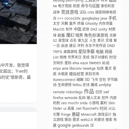
debug
工具软件
截图
peon-ping
将军
命令与征服
tw
电子竞技
凯恩
泰伯利亚
竞技游戏
战争
试玩
cntv
国家网络电视
手机
台
c++
cocos2dx
googleplay
java
太空
天籁
童声
终端
Ghostty
内存泄露
中国
unity
MacOS
软件
武侠
DAZ
材质
魔幻
角色扮演游戏
剧集
暗黑
球
无聊
X2
滚雪球
点名
第九区
人生
意识
灵魂
第
一念
启迪
建议
评判
东东不死传说
DND
星际争霸
电脑
网易
TRPG
桌面游戏
时空
List
拖拽
世界末日
圣经
强子对撞机
tween
补间
交响乐
星际
elva
eaze
话中开发，我觉得
ane
enya
libiconv
newAge
仙侠
董贞
星
超出；Trae的
模拟经营
座
水瓶座
疯狂农场
裕的仗”很新奇，最
3D
itunesconnect
破解
飞书
豆包
字节跳
动
生命感悟
fellou
史诗
魔戒
amfphp
作品
remote
robotlegs
日历
swf
wmode
firefox
乱码
输入文本
控件
内部
机制
seo
mochi
snda
小游戏
赢利
Skin
时间
Slider
ui
高度
.net
fluorineFx
火山
悬疑
引擎
fringe
Minecraft
游戏设计
独
立游戏
策划
需求
web2.0
关键词
搜索
有
google
IE
趣
getBounds