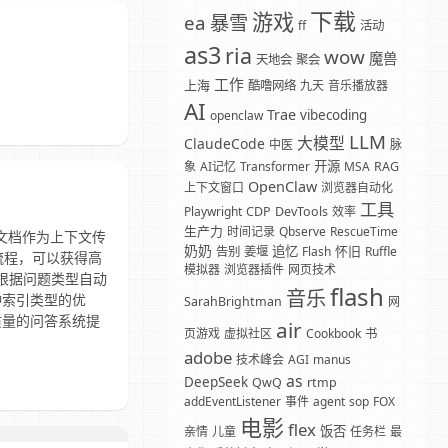
下载
游戏
暴雪
ea
ff
活动
as3
ria
wow
魔兽
天地会
聚会
工作
上海
酷噜网络
九天
音乐播放器
AI
Trae
vibecoding
openclaw
LLM
大模型
ClaudeCode
中医
脉
开源
象
AI记忆
Transformer
MSA
RAG
OpenClaw
上下文窗口
浏览器自动化
工具
Playwright
CDP
DevTools
效率
生产力
时间记录
Qbserve
RescueTime
完整文档作为上下文传
奶奶
追忆
怀旧
告别
姜堰
Flash
Ruffle
流程，可以获得高
模拟器
浏览器插件
网页技术
x`，根据问题类型自动
flash
音乐
种索引类型的优
SarahBrightman
网
质量的问答系统提
air
页游戏
虚拟社区
Cookbook
书
adobe
技术峰会
AGI
manus
as
DeepSeek
QwQ
rtmp
addEventListener
事件
agent
sop
FOX
电影
flex
饭否
亲情
儿童
任务栏
最