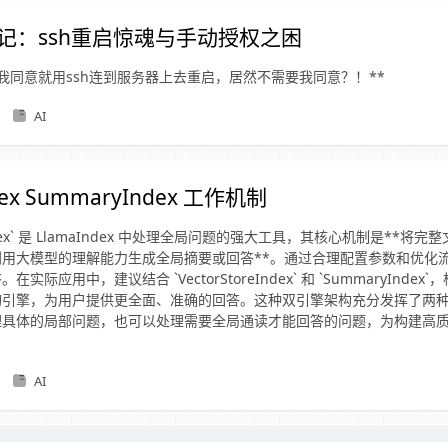
权记：ssh重启惊魂与手动授权之困
经过我同意就用ssh连到服务器上去重启，居然不需要我同意？！**
AI
dex SummaryIndex 工作机制
Index` 是 LlamaIndex 中处理全局问题的强大工具，其核心机制是**将
利用大模型的理解能力生成全局摘要或回答**。通过合理配置参数和优化
实际应用中，建议结合 `VectorStoreIndex` 和 `SummaryInde
询引擎，为用户提供更全面、准确的回答。这种双引擎架构充分发挥了两
理具体的局部问题，也可以处理需要全局通读才能回答的问题，为构建高
。
AI