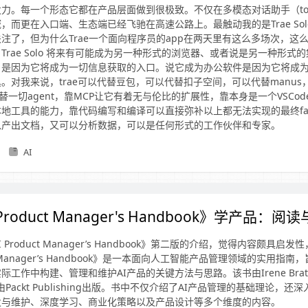
力。每一个形态它都在产品层面做到很极致。不仅在多模态对话助手（to 
领域，而更在入口端、生态端已经飞驰在高速公路上。最触动我的是Trae So
注了，但为什么Trae一个面向程序员的app在两天里有这么多场次，这
Trae Solo 将来有可能成为另一种形式的浏览器、或者说是另一种形式
，是因为它将成为一切信息获取的入口。说它成为办公软件是因为它将成
。对我来说，trae可以代替豆包，可以代替扣子空间，可以代替manus
以代替一切agent，靠MCP让它有着无与伦比的扩展性，靠本身是一个VSCo
地工具的能力，靠代码编写和编译可以直接弥补以上都无法实现的最终fall
以产出文档，又可以分析数据，可以是任何形式的工作伙伴和专家。
AI
Product Manager's Handbook》学产品：
 Product Manager’s Handbook》第二版的介绍，觉得内容颇具启
uct Manager’s Handbook》是一本面向人工智能产品管理领域的实用指
工作中构建、管理和维护AI产品的关键方法与思路。该书由Irene Brat
月由Packt Publishing出版。书中不仅介绍了AI产品管理的基础理论，
发与维护、深度学习、商业化策略以及产品设计等多个维度的内容。