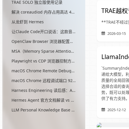
TRAE SOLO 独立版使用记录
TRAE越
解决 coreaudiod 内存占用高达 45G 的问题
从龙虾到 Hermes
**TRAE不
让Claude Code开口说话：这款音效插件让我把编程玩成了游戏
2026-03-15
OpenClaw Browser 浏览器配置指南
MSA（Memory Sparse Attention）— 突破 AI 记忆瓶颈的开源方案
LlamaIn
Playwright vs CDP 浏览器控制方式对比
`Summary
macOS Chrome Remote Debugging 配置
递给大模型，
质量的全局回答。在
macOS Chrome 远程调试端口 9222 启动问题与最终解决方案
选择合适的查
Harness Engineering 读后感：AI工程的第三次范式转移
势，既可以处
供了有力支持
Hermes Agent 官方文档解读 vs OpenClaw
LLM Personal Knowledge Base Pattern (Karpathy)
2025-12-12