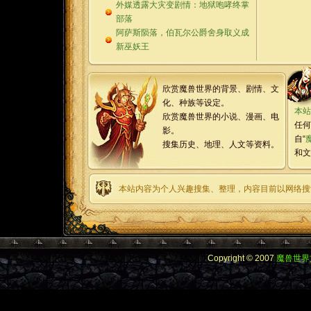
外媒透露大灾变剧情：地狱咆哮终掌
部落
阿萨斯陨落，伯瓦尔公爵舍身取义成
新巫妖王
欣赏魔兽世界的背景、剧情、文
化、种族等设定。
本站
欣赏魔兽世界的小说、漫画、电
任何
影。
自“
搜集历史、地理、人文等资料。
和文
本站内容为个人兴趣搜集、整理，内容目前以网络搜
Copyright © 2007
魔兽世界