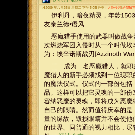
>‖2009 年八月25日,星期二,下午 5:05‖分类：
人物传记
‖
给我留
伊利丹，暗夜精灵，年龄150
友泰兰德•语风
恶魔猎手使用的武器叫做战争涡轮
次燃烧军团入侵时从一个叫做埃辛诺
为：埃辛诺斯战刃[Azzinoth Wargl
成为一名恶魔猎人，就职的
魔猎人的新手必须找到一位现职
的魔法仪式。仪式的一部份包括
品。这样可以把它灵魂的一部份
容纳恶魔的灵魂，即将成为恶魔
自己的眼睛。然而值得庆幸的是
量的缘故，毁损眼睛并不会使他
的世界。同普通的视力相比，尽