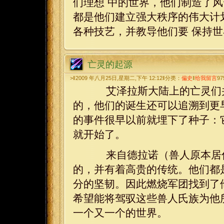
们理想 中的世界，他们制造了
都是他们建立强大秩序的伟大计
各种技艺，并教导他们要 保持
亡灵的起源
>‖2009 年八月25日,星期二,下午 12:12‖分类：
偏史
‖
给我留言
97
艾泽拉斯大陆上的亡灵们并
的，他们的诞生还可以追溯到更
的事件很早以前就埋下了种子：
就开始了。
来自德拉诺（兽人原本居住
的，并有着高贵的传统。他们都
分的坚韧。因此燃烧军团找到了
希望能将驾驭这些兽人氏族为他
一个又一个的世界。