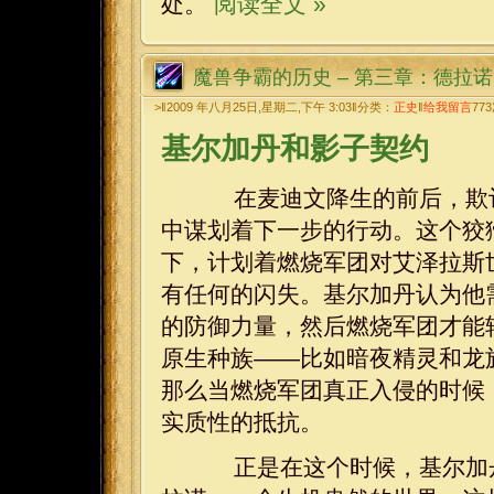
处。
阅读全文 »
魔兽争霸的历史 – 第三章：德拉
>‖2009 年八月25日,星期二,下午 3:03‖分类：
正史
‖
给我留言
773
基尔加丹和影子契约
在麦迪文降生的前后，欺诈
中谋划着下一步的行动。这个狡
下，计划着燃烧军团对艾泽拉斯
有任何的闪失。基尔加丹认为他
的防御力量，然后燃烧军团才能
原生种族——比如暗夜精灵和龙
那么当燃烧军团真正入侵的时候
实质性的抵抗。
正是在这个时候，基尔加丹