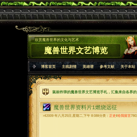
欣赏魔兽世界的文化与艺术
魔兽世界文艺博览
博客首页
主线剧情
英雄谱
参考文献
关于本站
鼠标炸弹的魔兽世界文艺博览手札，汇集来自各界的
魔兽世界资料片1燃烧远征
>‖2009 年八月25日,星期二,下午 8:08‖分类：
正史
‖
给我留言
780