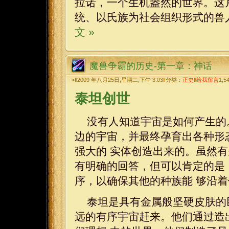
拉诺，一个生机盎然的世界。这
统、以氏族为社会组织形式的兽
文 »
魔兽争霸的历史-第一章：神话
>‖2009 年八月25日,星期二,下午 3:03‖分类：
正史
‖
给我留言
1,5
泰坦创世
没有人知道宇宙是如何产生的
边的宇宙，并最终孕育出各种形
强大的 实体创造出来的。虽然
有明确的回答，但可以肯定的是
序，以确保其他的种族能 够沿
泰坦是具有金属般坚硬皮肤的
远的有序宇宙赶来。他们通过造