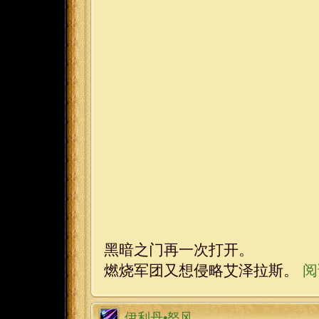
黑暗之门再一次打开。
燃烧军团又想侵略艾泽拉斯。
阅
伊利丹•怒风