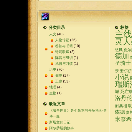
分类目录
标签
主线
人文
(40)
灵
人
人物传记
(26)
卷轴与书籍
(10)
怒风
克尔
诗词歌赋
(2)
德加
阵营与组织
(1)
圣骑士
风俗与习惯
(1)
历史
(70)
奎尔萨
亲
偏史
(17)
小说
正史
(53)
瑞斯
地理
(4)
城
死亡
生物
(1)
洛丹
最近文章
耐奥祖
联
《魔兽世界》各个版本的开场动画-史
森德
贵
诗一般
米奈希
斯塔文的日记
阿尔萨斯的故事