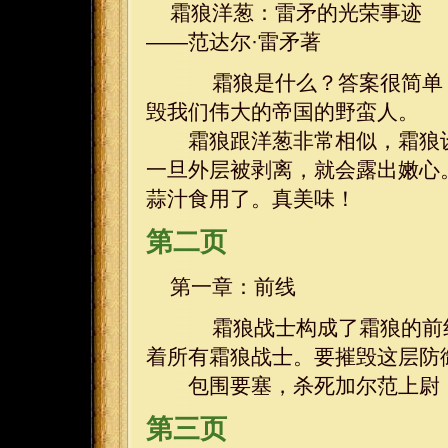
霜狼洋葱：雷矛的光荣事迹
——范达尔·雷矛著
霜狼是什么？答案很简单：
毁我们伟大的帝国的野蛮人。
霜狼跟洋葱非常相似，霜狼设
一旦外层被剥离，就会露出嫩心
蒜汁食用了。真美味！
第二页
第一章：前线
霜狼战士构成了霜狼的前线
着所有霜狼战士。要摧毁这层防
包围要塞，杀死加尔范上尉，
第三页