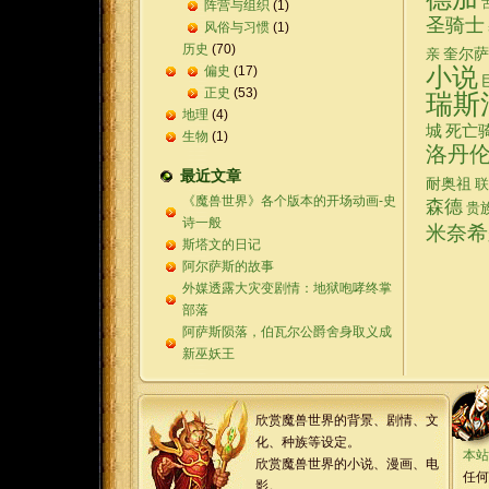
阵营与组织
(1)
圣骑士
风俗与习惯
(1)
历史
(70)
奎尔萨
亲
偏史
(17)
小说
正史
(53)
瑞斯
地理
(4)
城
死亡
生物
(1)
洛丹
最近文章
耐奥祖
联
《魔兽世界》各个版本的开场动画-史
森德
贵
诗一般
米奈希
斯塔文的日记
阿尔萨斯的故事
外媒透露大灾变剧情：地狱咆哮终掌
部落
阿萨斯陨落，伯瓦尔公爵舍身取义成
新巫妖王
欣赏魔兽世界的背景、剧情、文
化、种族等设定。
本站
欣赏魔兽世界的小说、漫画、电
任何
影。