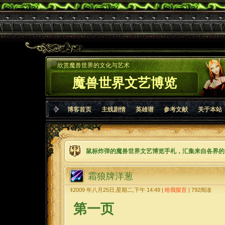
欣赏魔兽世界的文化与艺术
魔兽世界文艺博览
博客首页
主线剧情
英雄谱
参考文献
关于本站
鼠标炸弹的魔兽世界文艺博览手札，汇集来自各界的
霜狼牌洋葱
‖2009 年八月25日,星期二,下午 14:49 |
给我留言
|
792
阅读
第一页