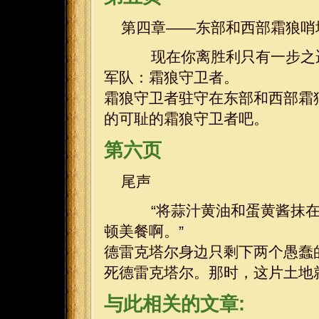
第四章——东部和西部霜狼哨
现在你离胜利只有一步之遥
军队：霜狼守卫者。
霜狼守卫者驻守在东部和西部霜
的可耻的霜狼守卫者吧。
第六页
尾声
“将蒜汁黄油和蛋黄酱抹在
顿美餐啊。”
德雷克塔尔身边只剩下两个愚蠢的随处啦。
死德雷克塔尔。那时，这片土地
与此相关的文章: