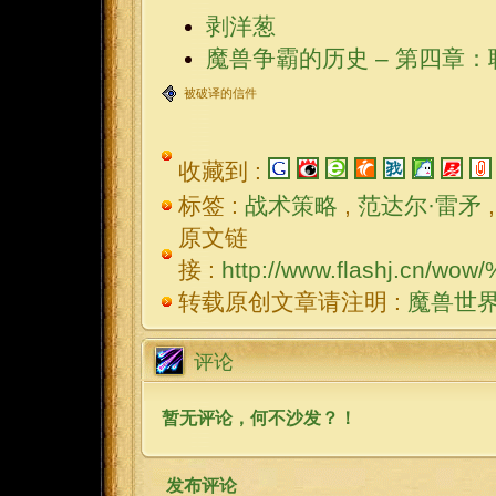
剥洋葱
魔兽争霸的历史 – 第四章
被破译的信件
收藏到 :
标签 :
战术策略
,
范达尔·雷矛
原文链
接 :
http://www.flashj.cn
转载原创文章请注明 :
魔兽世
评论
暂无评论，何不沙发？！
发布评论