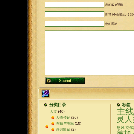
您的ID (必填)
邮箱 (不会被公开) (必
您的网址
分类目录
标签
主线
人文
(40)
灵
人
人物传记
(26)
卷轴与书籍
(10)
怒风
克尔
诗词歌赋
(2)
德加